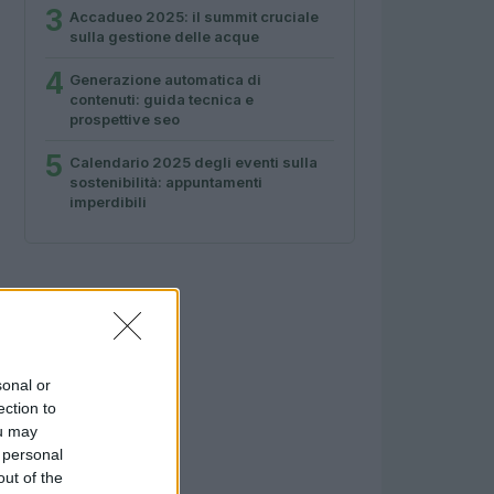
3
Accadueo 2025: il summit cruciale
sulla gestione delle acque
4
Generazione automatica di
contenuti: guida tecnica e
prospettive seo
5
Calendario 2025 degli eventi sulla
sostenibilità: appuntamenti
imperdibili
sonal or
ection to
ou may
 personal
out of the