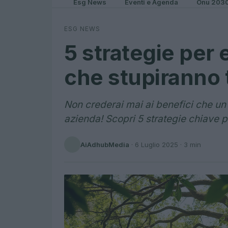
Esg News
Eventi e Agenda
Onu 203
ESG NEWS
5 strategie per 
che stupiranno t
Non crederai mai ai benefici che un 
azienda! Scopri 5 strategie chiave p
AiAdhubMedia
·
6 Luglio 2025
· 3 min