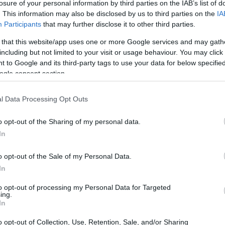
losure of your personal information by third parties on the IAB’s list of
. This information may also be disclosed by us to third parties on the
IA
Participants
that may further disclose it to other third parties.
 that this website/app uses one or more Google services and may gath
including but not limited to your visit or usage behaviour. You may click 
 to Google and its third-party tags to use your data for below specifi
ogle consent section.
l Data Processing Opt Outs
o opt-out of the Sharing of my personal data.
In
ibile?
o opt-out of the Sale of my Personal Data.
amente un evento sostenibile? Si tratta di
In
o di minimizzare il suo impatto ambientale.
to opt-out of processing my Personal Data for Targeted
ing.
missioni di CO2, ma anche adottare pratiche che
In
se e il rispetto per il nostro pianeta. Ma come si
o opt-out of Collection, Use, Retention, Sale, and/or Sharing