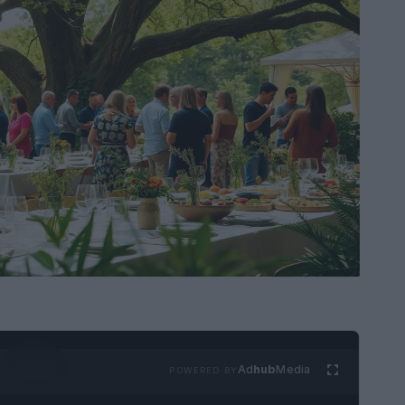
Ad
hub
Media
POWERED BY