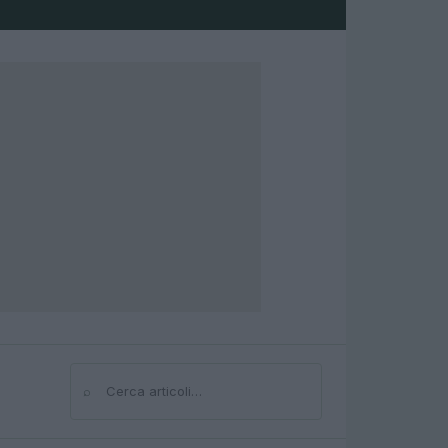
⌕
Cerca