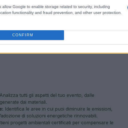
o allow Google to enable storage related to security, including
cation functionality and fraud prevention, and other user protection.
CONFIRM
Analizza tutti gli aspetti del tuo evento, dalle
 generate dai materiali.
e:
Identifica le aree in cui puoi diminuire le emissioni,
o l’adozione di soluzioni energetiche rinnovabili.
ieni progetti ambientali certificati per compensare le