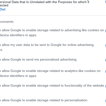
o? È più semplice di quanto pensi! Basta
ersonal Data that Is Unrelated with the Purposes for which it
lected.
 di strategie per ridurre e compensare le
Out
co il concetto di
carbon neutrality
.
consents
ndo: dovrai considerare le emissioni generate
o allow Google to enable storage related to advertising like cookies on
 dall’energia consumata. E le buone notizie? Ci
evice identifiers in apps.
arl Jam, che si stanno già impegnando in questo
o allow my user data to be sent to Google for online advertising
oro impatto ambientale. E tu? Puoi fare lo
s.
sempio luminoso di sostenibilità!
to allow Google to send me personalized advertising.
bon neutral
o allow Google to enable storage related to analytics like cookies on
evice identifiers in apps.
carbon neutral, segui queste 4 fasi fondamentali:
o allow Google to enable storage related to functionality of the website
o allow Google to enable storage related to personalization.