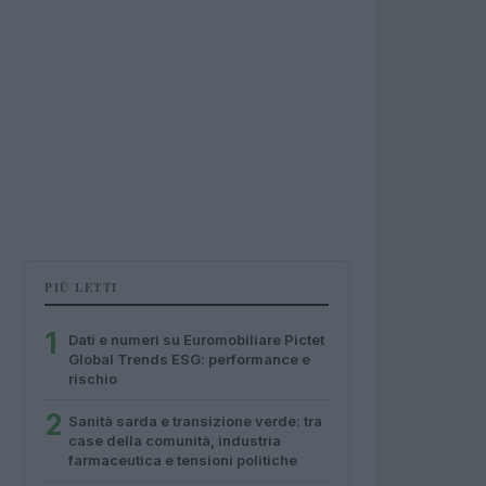
PIÙ LETTI
1
Dati e numeri su Euromobiliare Pictet
Global Trends ESG: performance e
rischio
2
Sanità sarda e transizione verde: tra
case della comunità, industria
farmaceutica e tensioni politiche