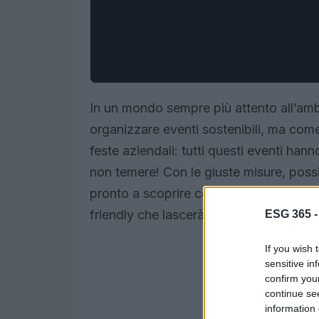
In un mondo sempre più attento all’am
organizzare eventi sostenibili, ma com
feste aziendali: tutti questi eventi han
non temere! Con le giuste misure, poss
pronto a scoprire come trasformare il 
friendly che lascerà tutti a bocca aper
ESG 365 
If you wish 
sensitive in
confirm you
continue se
information 