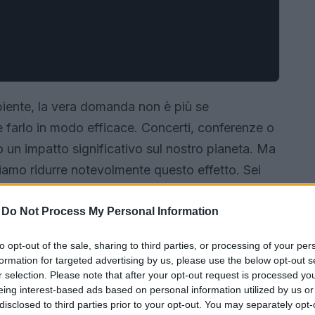
biente, la vera domanda non è più se
e farlo in modo efficace. Concerti, conferenze o
no un impatto significativo sul nostro pianeta. Ma
iamo ridurre notevolmente questo effetto. Sei
tuo prossimo evento in una celebrazione eco-
ta? 🌍✨
-
Do Not Process My Personal Information
to opt-out of the sale, sharing to third parties, or processing of your per
formation for targeted advertising by us, please use the below opt-out s
r selection. Please note that after your opt-out request is processed y
eing interest-based ads based on personal information utilized by us or
disclosed to third parties prior to your opt-out. You may separately opt-