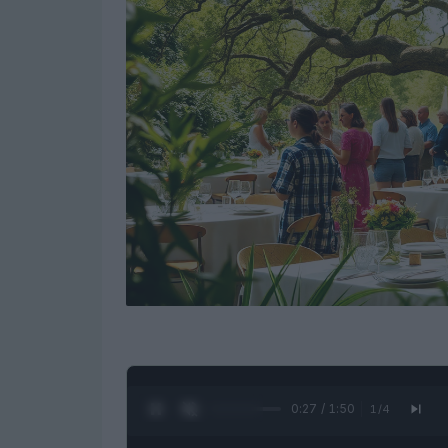
0:28 / 1:50
1
/
4