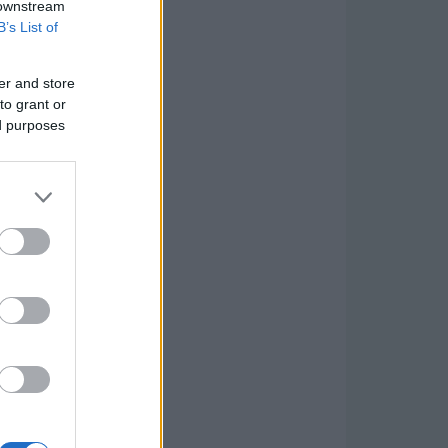
 downstream
B’s List of
er and store
to grant or
ed purposes