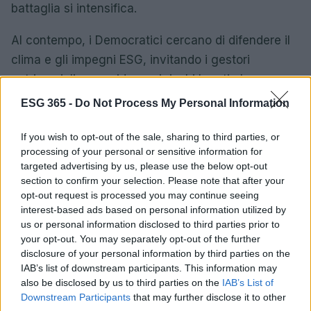
battaglia si intensifica.
Al contempo, i Democratici cercano di difendere il
clima e gli impegni ESG, invitando i gestori
patrimoniali a considerare i rischi legati al
cambiamento climatico nelle loro decisioni di
ESG 365 -
Do Not Process My Personal Information
investimento. Il futuro dell’ESG negli Stati Uniti è in
bilico e la pressione politica sta crescendo. I
If you wish to opt-out of the sale, sharing to third parties, or
processing of your personal or sensitive information for
prossimi mesi saranno decisivi per gli investimenti
targeted advertising by us, please use the below opt-out
e la sostenibilità.
section to confirm your selection. Please note that after your
opt-out request is processed you may continue seeing
In conclusione, mentre il panorama della
interest-based ads based on personal information utilized by
us or personal information disclosed to third parties prior to
sostenibilità si evolve, è fondamentale rimanere
your opt-out. You may separately opt-out of the further
informati e pronti a rispondere ai cambiamenti. Il
disclosure of your personal information by third parties on the
mondo della finanza sostenibile ha ancora molto da
IAB’s list of downstream participants. This information may
also be disclosed by us to third parties on the
IAB’s List of
rivelare.
Downstream Participants
that may further disclose it to other