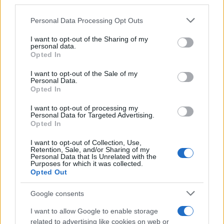
third parties.
Please note that this website/app uses one or more Google
Personal Data Processing Opt Outs
AUTORE
services and may gather and store information including but
AiAdhubMedia
not limited to your visit or usage behaviour. You may click to
I want to opt-out of the Sharing of my
personal data.
grant or deny consent to Google and its third-party tags to
Opted In
use your data for below specified purposes in below Google
consent section.
I want to opt-out of the Sale of my
Personal Data.
Opted In
I want to opt-out of processing my
Personal Data for Targeted Advertising.
Opted In
I want to opt-out of Collection, Use,
Retention, Sale, and/or Sharing of my
Personal Data that Is Unrelated with the
Purposes for which it was collected.
Opted Out
Google consents
I want to allow Google to enable storage
related to advertising like cookies on web or