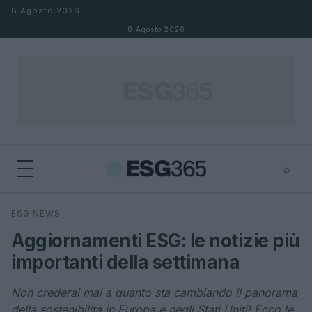
Salta al contenuto
8 Agosto 2026
8 Agosto 2026
⌕
×
⌕
ESG NEWS
Cerca
Aggiornamenti ESG: le notizie più
importanti della settimana
Non crederai mai a quanto sta cambiando il panorama
della sostenibilità in Europa e negli Stati Uniti! Ecco le