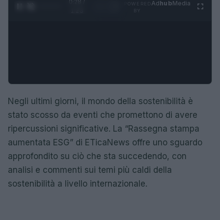
0:29 /
Ad
hub
Media
POWERED
1
/
4
1:23
BY
Negli ultimi giorni, il mondo della sostenibilità è
stato scosso da eventi che promettono di avere
ripercussioni significative. La “Rassegna stampa
aumentata ESG” di ETicaNews offre uno sguardo
approfondito su ciò che sta succedendo, con
analisi e commenti sui temi più caldi della
sostenibilità a livello internazionale.