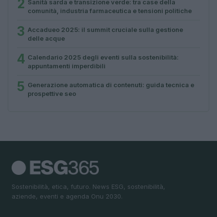
2
Sanità sarda e transizione verde: tra case della
comunità, industria farmaceutica e tensioni politiche
3
Accadueo 2025: il summit cruciale sulla gestione
delle acque
4
Calendario 2025 degli eventi sulla sostenibilità:
appuntamenti imperdibili
5
Generazione automatica di contenuti: guida tecnica e
prospettive seo
Sostenibilità, etica, futuro. News ESG, sostenibilità,
aziende, eventi e agenda Onu 2030.