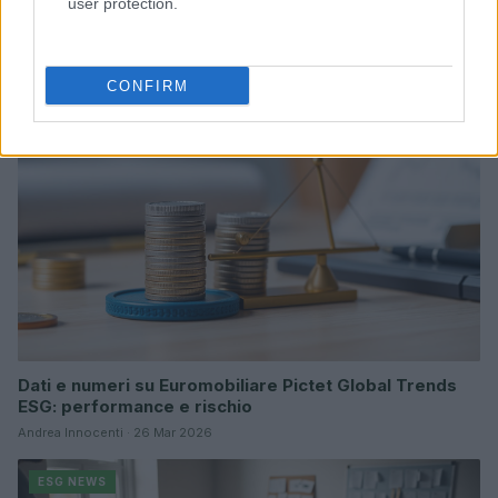
user protection.
Sanità sarda e transizione verde: tra case della
comunità, industria farmaceutica e tensioni politiche
Ilaria Galli · 15 Giu 2026
CONFIRM
ESG NEWS
Dati e numeri su Euromobiliare Pictet Global Trends
ESG: performance e rischio
Andrea Innocenti · 26 Mar 2026
ESG NEWS