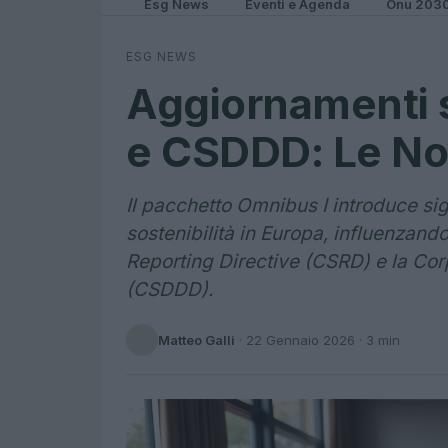
Esg News
Eventi e Agenda
Onu 203
ESG NEWS
Aggiornamenti s
e CSDDD: Le Nov
Il pacchetto Omnibus I introduce sig
sostenibilità in Europa, influenzan
Reporting Directive (CSRD) e la Cor
(CSDDD).
Matteo Galli
·
22 Gennaio 2026
· 3 min