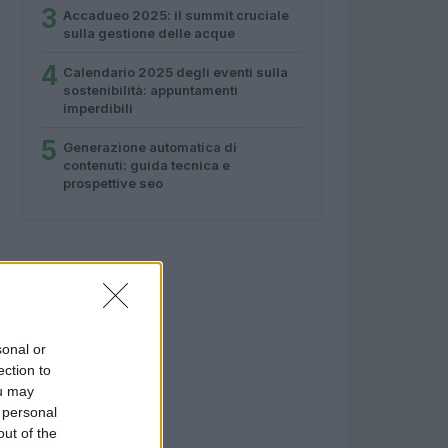
3
Accadueo 2025: il summit cruciale
sulla gestione delle acque
4
Calendario 2025 degli eventi sulla
sostenibilità: appuntamenti
imperdibili
5
Generazione automatica di
contenuti: guida tecnica e
prospettive seo
sonal or
ection to
ou may
 personal
out of the