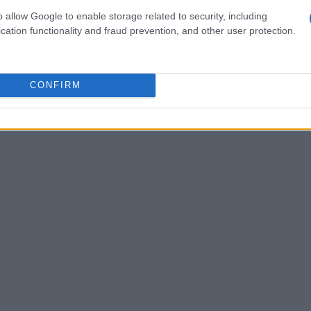
eriore a 450 milioni di euro. Ciò significa che
o allow Google to enable storage related to security, including
incluse non dovranno più rispettare gli obblighi
cation functionality and fraud prevention, and other user protection.
 aziende non saranno obbligate a fornire
grandi, riducendo ulteriormente il carico
CONFIRM