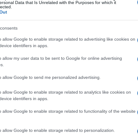
ersonal Data that Is Unrelated with the Purposes for which it
emplificazione, con l’obiettivo di ridurre del
lected.
Out
consents
mnibus I
o allow Google to enable storage related to advertising like cookies on
evice identifiers in apps.
 modifiche significative, con un focus
ighi di rendicontazione. Un primo intervento,
o allow my user data to be sent to Google for online advertising
s.
a già ricevuto approvazione e rinvia di due anni
i imprese e le piccole e medie imprese quotate,
to allow Google to send me personalized advertising.
lla CSDDD è stato posticipato di un anno. Questo
o allow Google to enable storage related to analytics like cookies on
transizione e permettere alle aziende di
evice identifiers in apps.
o allow Google to enable storage related to functionality of the website
rendicontazione
o allow Google to enable storage related to personalization.
da la
CSRD
, ora applicabile solo a imprese con