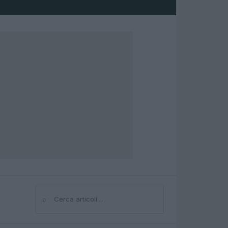
⌕
Cerca