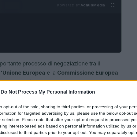
Ad
hub
Media
POWERED BY
ortante processo di negoziazione tra il
ll’Unione Europea
e la
Commissione Europea
to come
Omnibus I
. Questo pacchetto si propone
te Sustainability Reporting Directive (CSRD)
-
Do Not Process My Personal Information
ligence Directive (CSDDD)
, normative
to opt-out of the sale, sharing to third parties, or processing of your per
 sostenibilità e per il rispetto dei diritti umani e
formation for targeted advertising by us, please use the below opt-out s
approvvigionamento.
r selection. Please note that after your opt-out request is processed y
eing interest-based ads based on personal information utilized by us or
disclosed to third parties prior to your opt-out. You may separately opt-