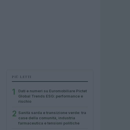
PIÙ LETTI
1
Dati e numeri su Euromobiliare Pictet
Global Trends ESG: performance e
rischio
2
Sanità sarda e transizione verde: tra
case della comunità, industria
farmaceutica e tensioni politiche