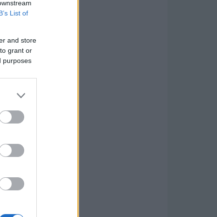
 downstream
B’s List of
er and store
to grant or
ed purposes