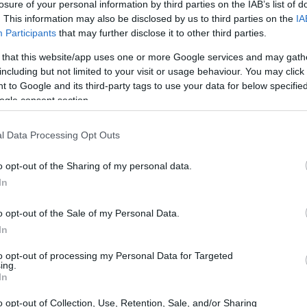
losure of your personal information by third parties on the IAB’s list of
. This information may also be disclosed by us to third parties on the
IA
Participants
that may further disclose it to other third parties.
 that this website/app uses one or more Google services and may gath
including but not limited to your visit or usage behaviour. You may click 
 to Google and its third-party tags to use your data for below specifi
ogle consent section.
l Data Processing Opt Outs
o opt-out of the Sharing of my personal data.
In
o opt-out of the Sale of my Personal Data.
In
o 2026, e la
CSDDD
, che diventerà attiva il 25
to opt-out of processing my Personal Data for Targeted
ing.
 normativo chiaro e coerente per le aziende,
In
. Tuttavia, a partire da febbraio 2026, la
o opt-out of Collection, Use, Retention, Sale, and/or Sharing