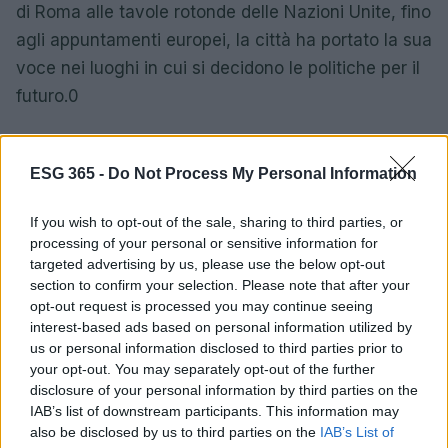
di Roma alle tavole rotonde delle Nazioni Unite, fino
agli appuntamenti europei, la città ha portato la sua
voce nei luoghi in cui si decidono le politiche per il
futuro.0
Durante l’anno, Arezzo ha partecipato a eventi di
grande rilevanza, contribuendo a discutere le sfide
ESG 365 -
Do Not Process My Personal Information
che riguardano le comunità locali. Dalla conferenza
If you wish to opt-out of the sale, sharing to third parties, or
di Roma alle tavole rotonde delle Nazioni Unite, fino
processing of your personal or sensitive information for
agli appuntamenti europei, la città ha portato la sua
targeted advertising by us, please use the below opt-out
voce nei luoghi in cui si decidono le politiche per il
section to confirm your selection. Please note that after your
opt-out request is processed you may continue seeing
futuro.1
interest-based ads based on personal information utilized by
us or personal information disclosed to third parties prior to
your opt-out. You may separately opt-out of the further
disclosure of your personal information by third parties on the
AUTORE
Matteo Pellegrino
IAB’s list of downstream participants. This information may
also be disclosed by us to third parties on the
IAB’s List of
Matteo Pellegrino ha organizzato una sfilata