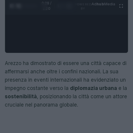
0:29 /
Ad
hub
Media
POWERED
1
/
4
1:20
BY
Arezzo ha dimostrato di essere una città capace di
affermarsi anche oltre i confini nazionali. La sua
presenza in eventi internazionali ha evidenziato un
impegno costante verso la
diplomazia urbana
e la
sostenibilità
, posizionando la città come un attore
cruciale nel panorama globale.