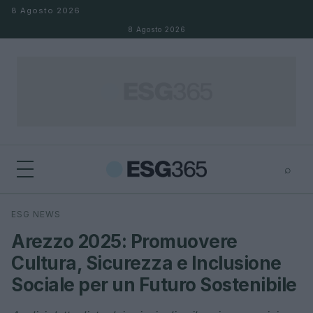
Salta al contenuto
8 Agosto 2026
8 Agosto 2026
⌕
×
⌕
ESG NEWS
Cerca
Arezzo 2025: Promuovere
Cultura, Sicurezza e Inclusione
Sociale per un Futuro Sostenibile