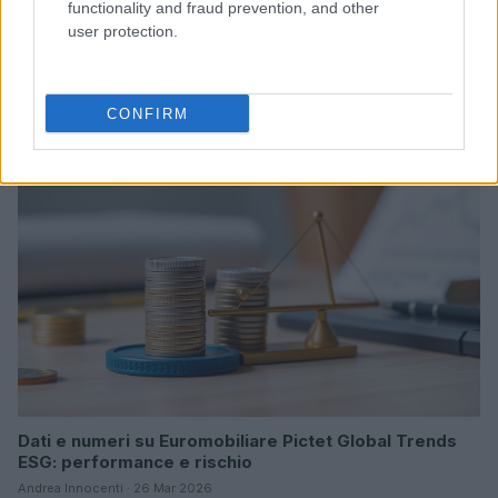
functionality and fraud prevention, and other
user protection.
Sanità sarda e transizione verde: tra case della
comunità, industria farmaceutica e tensioni politiche
CONFIRM
Ilaria Galli · 15 Giu 2026
ESG NEWS
Dati e numeri su Euromobiliare Pictet Global Trends
ESG: performance e rischio
Andrea Innocenti · 26 Mar 2026