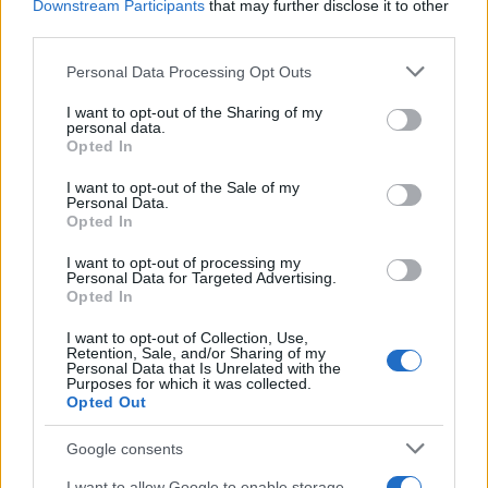
Downstream Participants
that may further disclose it to other
pop-up nei vicoli del Quartieri Spagnoli per
third parties.
promuovere giovani designer; è editorialista
moda che cura rubriche su artigianato e
Please note that this website/app uses one or more Google
Personal Data Processing Opt Outs
tendenze locali. Nato a Napoli, conserva
services and may gather and store information including but
bozze di pattern e appunti presi nelle sartorie
not limited to your visit or usage behaviour. You may click to
I want to opt-out of the Sharing of my
personal data.
di via Toledo.
grant or deny consent to Google and its third-party tags to
Opted In
use your data for below specified purposes in below Google
consent section.
I want to opt-out of the Sale of my
Personal Data.
Opted In
I want to opt-out of processing my
Personal Data for Targeted Advertising.
Opted In
I want to opt-out of Collection, Use,
Retention, Sale, and/or Sharing of my
Personal Data that Is Unrelated with the
Purposes for which it was collected.
Opted Out
Google consents
I want to allow Google to enable storage