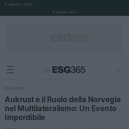
Salta al contenuto
9 Agosto 2026
9 Agosto 2026
⌕
×
⌕
ESG NEWS
Cerca
Aukrust e il Ruolo della Norvegia
nel Multilateralismo: Un Evento
Imperdibile