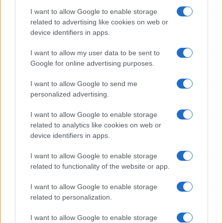
I want to allow Google to enable storage
related to advertising like cookies on web or
device identifiers in apps.
I want to allow my user data to be sent to
Sanità sarda e transizione verde: tra case della
Google for online advertising purposes.
comunità, industria farmaceutica e tensioni politiche
Ilaria Galli · 15 Giu 2026
I want to allow Google to send me
personalized advertising.
ESG NEWS
I want to allow Google to enable storage
related to analytics like cookies on web or
device identifiers in apps.
I want to allow Google to enable storage
related to functionality of the website or app.
I want to allow Google to enable storage
related to personalization.
I want to allow Google to enable storage
Dati e numeri su Euromobiliare Pictet Global Trends