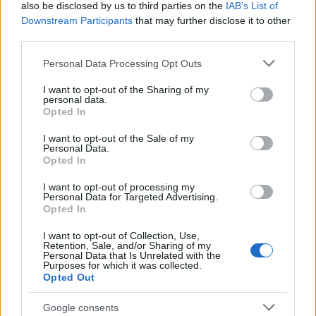
also be disclosed by us to third parties on the
IAB’s List of
Downstream Participants
that may further disclose it to other
third parties.
Please note that this website/app uses one or more Google
Personal Data Processing Opt Outs
services and may gather and store information including but
not limited to your visit or usage behaviour. You may click to
I want to opt-out of the Sharing of my
personal data.
grant or deny consent to Google and its third-party tags to
Opted In
use your data for below specified purposes in below Google
consent section.
I want to opt-out of the Sale of my
Personal Data.
Opted In
Continua a leggere
I want to opt-out of processing my
Personal Data for Targeted Advertising.
ESG NEWS
Opted In
I want to opt-out of Collection, Use,
Retention, Sale, and/or Sharing of my
Personal Data that Is Unrelated with the
Purposes for which it was collected.
Opted Out
Google consents