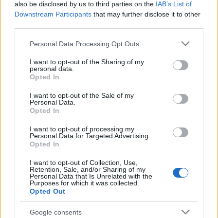
also be disclosed by us to third parties on the
IAB’s List of
Downstream Participants
that may further disclose it to other
third parties.
Please note that this website/app uses one or more Google
Personal Data Processing Opt Outs
services and may gather and store information including but
not limited to your visit or usage behaviour. You may click to
I want to opt-out of the Sharing of my
personal data.
grant or deny consent to Google and its third-party tags to
Opted In
use your data for below specified purposes in below Google
consent section.
I want to opt-out of the Sale of my
Personal Data.
Opted In
Continua a leggere
I want to opt-out of processing my
Personal Data for Targeted Advertising.
ESG NEWS
Opted In
I want to opt-out of Collection, Use,
Retention, Sale, and/or Sharing of my
Personal Data that Is Unrelated with the
Purposes for which it was collected.
Opted Out
Google consents