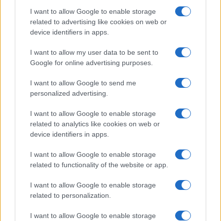
I want to allow Google to enable storage
related to advertising like cookies on web or
device identifiers in apps.
I want to allow my user data to be sent to
Sanità sarda e transizione verde: tra case della
Google for online advertising purposes.
comunità, industria farmaceutica e tensioni politiche
Ilaria Galli · 15 Giu 2026
I want to allow Google to send me
personalized advertising.
ESG NEWS
I want to allow Google to enable storage
related to analytics like cookies on web or
device identifiers in apps.
I want to allow Google to enable storage
related to functionality of the website or app.
I want to allow Google to enable storage
related to personalization.
I want to allow Google to enable storage
Dati e numeri su Euromobiliare Pictet Global Trends