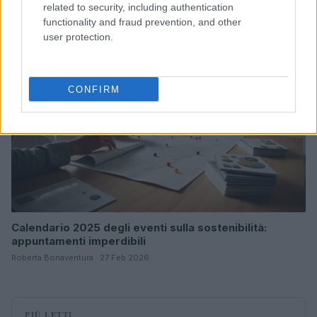
related to security, including authentication
ESG: performance e rischio
functionality and fraud prevention, and other
Andrea Innocenti · 26 Mar 2026
user protection.
ESG NEWS
CONFIRM
Calendario 2025 degli eventi sulla sostenibilità:
appuntamenti imperdibili
Roberta Bonaventura · 27 Feb 2026
PIÙ LETTI