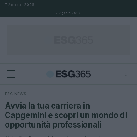
Salta al contenuto
7 Agosto 2026
7 Agosto 2026
⌕
×
⌕
ESG NEWS
Cerca
Avvia la tua carriera in
Capgemini e scopri un mondo di
opportunità professionali