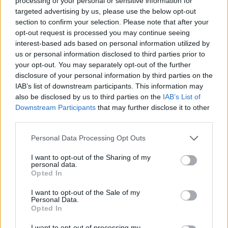
processing of your personal or sensitive information for
targeted advertising by us, please use the below opt-out
section to confirm your selection. Please note that after your
AUTORE
opt-out request is processed you may continue seeing
AiAdhubMedia
interest-based ads based on personal information utilized by
us or personal information disclosed to third parties prior to
your opt-out. You may separately opt-out of the further
disclosure of your personal information by third parties on the
IAB’s list of downstream participants. This information may
also be disclosed by us to third parties on the
IAB’s List of
Downstream Participants
that may further disclose it to other
third parties.
Please note that this website/app uses one or more Google
Personal Data Processing Opt Outs
services and may gather and store information including but
not limited to your visit or usage behaviour. You may click to
I want to opt-out of the Sharing of my
personal data.
grant or deny consent to Google and its third-party tags to
Opted In
use your data for below specified purposes in below Google
consent section.
I want to opt-out of the Sale of my
Personal Data.
Opted In
I want to opt-out of processing my