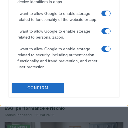
device identifiers in apps.
Sanità sarda e transizione verde: tra case della
I want to allow Google to enable storage
comunità, industria farmaceutica e tensioni politiche
related to functionality of the website or app.
Ilaria Galli · 15 Giu 2026
I want to allow Google to enable storage
ESG NEWS
related to personalization.
I want to allow Google to enable storage
related to security, including authentication
functionality and fraud prevention, and other
user protection.
CONFIRM
Dati e numeri su Euromobiliare Pictet Global Trends
ESG: performance e rischio
Andrea Innocenti · 26 Mar 2026
ESG NEWS