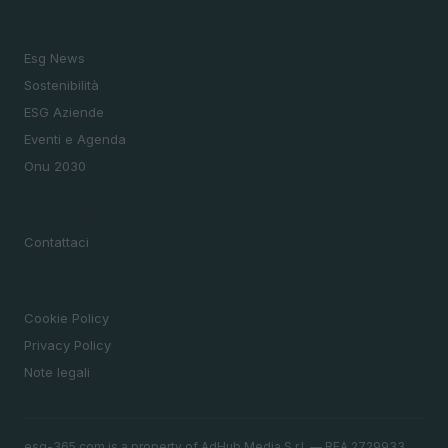
SEZIONI
Esg News
Sostenibilità
ESG Aziende
Eventi e Agenda
Onu 2030
MAGAZINE
Contattaci
LEGALE
Cookie Policy
Privacy Policy
Note legali
esg-365.com is a property of AdHub Media S.r.l. — REA 2729933