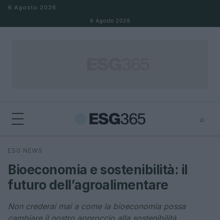
Salta al contenuto
6 Agosto 2026
6 Agosto 2026
⌕
×
⌕
ESG NEWS
Cerca
Bioeconomia e sostenibilità: il
futuro dell’agroalimentare
Non crederai mai a come la bioeconomia possa
cambiare il nostro approccio alla sostenibilità