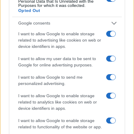
Personal Data that Is Unrelated with the
Purposes for which it was collected.
Opted Out
Google consents
I want to allow Google to enable storage
related to advertising like cookies on web or
device identifiers in apps.
I want to allow my user data to be sent to
Google for online advertising purposes.
Filiera del grano duro in crisi: produzione record ma
redditività a rischio
I want to allow Google to send me
Andrea Innocenti · 7 Ago 2026
personalized advertising.
SOSTENIBILITÀ
I want to allow Google to enable storage
related to analytics like cookies on web or
device identifiers in apps.
I want to allow Google to enable storage
related to functionality of the website or app.