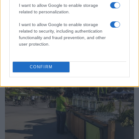
I want to allow Google to enable storage
related to personalization.
I want to allow Google to enable storage
related to security, including authentication
functionality and fraud prevention, and other
Rigenerazione urbana e progettazione human-
user protection.
centered: le nuove frontiere dell’architettura
Andrea Innocenti · 7 Ago 2026
CONFIRM
SOSTENIBILITÀ