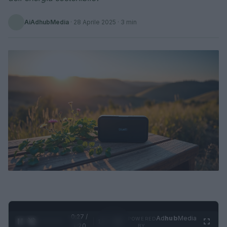
AiAdhubMedia
·
28 Aprile 2025
· 3 min
0:28 /
Ad
hub
Media
POWERED
1
/
4
1:20
BY