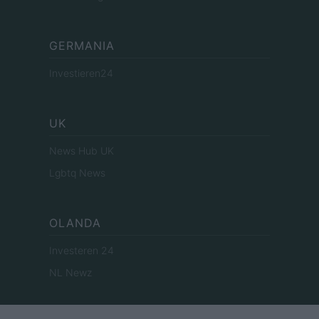
GERMANIA
Investieren24
UK
News Hub UK
Lgbtq News
OLANDA
Investeren 24
NL Newz