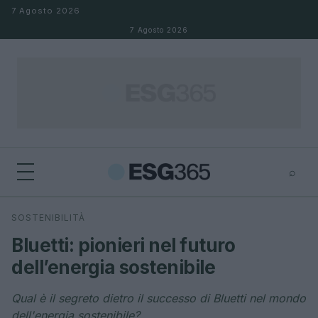
Salta al contenuto
7 Agosto 2026
7 Agosto 2026
⌕
×
⌕
SOSTENIBILITÀ
Cerca
Bluetti: pionieri nel futuro
dell’energia sostenibile
Qual è il segreto dietro il successo di Bluetti nel mondo
dell'energia sostenibile?