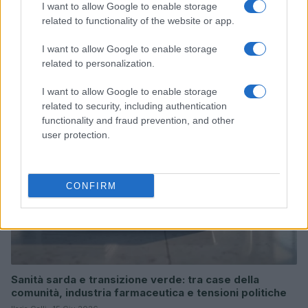
I want to allow Google to enable storage
related to functionality of the website or app.
Continua a leggere
I want to allow Google to enable storage
related to personalization.
ESG NEWS
I want to allow Google to enable storage
related to security, including authentication
functionality and fraud prevention, and other
user protection.
CONFIRM
Sanità sarda e transizione verde: tra case della
comunità, industria farmaceutica e tensioni politiche