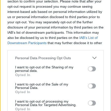
section to confirm your selection. Please note that after your
In un contesto di crescente frustrazione e pressioni
opt-out request is processed you may continue seeing
politiche, è chiaro che la battaglia per il futuro del
interest-based ads based on personal information utilized by
Green Deal e le politiche climatiche europee è
us or personal information disclosed to third parties prior to
your opt-out. You may separately opt-out of the further
appena iniziata. È necessario continuare a
disclosure of your personal information by third parties on the
perseguire la decarbonizzazione e lo sviluppo
IAB’s list of downstream participants. This information may
sostenibile, tenendo conto delle nuove sfide
also be disclosed by us to third parties on the
IAB’s List of
Downstream Participants
that may further disclose it to other
globali.
La discussione sui nuovi obiettivi per il
third parties.
2040 sarà cruciale
per determinare se l’Unione
Please note that this website/app uses one or more Google
Personal Data Processing Opt Outs
Europea riuscirà a mantenere le sue ambizioni
services and may gather and store information including but
climatiche. La transizione verde è una questione di
not limited to your visit or usage behaviour. You may click to
I want to opt-out of the Sharing of my
personal data.
vita o di morte per il nostro pianeta e il nostro
grant or deny consent to Google and its third-party tags to
Opted In
use your data for below specified purposes in below Google
futuro, e ora più che mai, è tempo di agire.
Se non
consent section.
I want to opt-out of the Sale of my
lo facciamo noi, chi lo farà?
Personal Data.
Opted In
I want to opt-out of processing my
Personal Data for Targeted Advertising.
AUTORE
Opted In