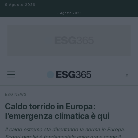
Salta al contenuto
9 Agosto 2026
9 Agosto 2026
⌕
×
⌕
ESG NEWS
Cerca
Caldo torrido in Europa:
l’emergenza climatica è qui
Il caldo estremo sta diventando la norma in Europa.
Scopri perché è fondamentale agire ora e come il