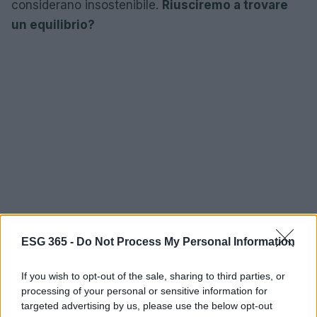
considerano insostenibile.
Riusciremo a trovare
un equilibrio?
ESG 365 -
Do Not Process My Personal Information
If you wish to opt-out of the sale, sharing to third parties, or
processing of your personal or sensitive information for
Conclusione: il futuro dipende da noi
targeted advertising by us, please use the below opt-out