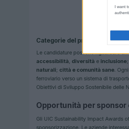
I want t
authenti
Categorie del premio
Le candidature possono riguardare divers
accessibilità
,
diversità
e
inclusione
naturali
;
città e comunità sane
. Ogni
ferroviario verso un sistema di trasporto
Obiettivi di Sviluppo Sostenibile delle 
Opportunità per sponsor 
Gli UIC Sustainability Impact Awards o
sponsorizzazione. Le aziende interessat