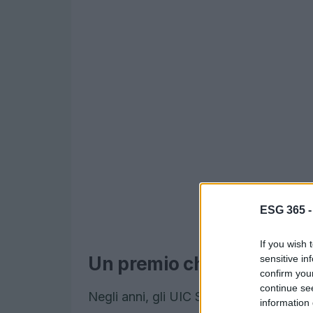
ESG 365 
If you wish 
sensitive in
Un premio che cresce og
confirm you
continue se
Negli anni, gli UIC Sustainability Impa
information 