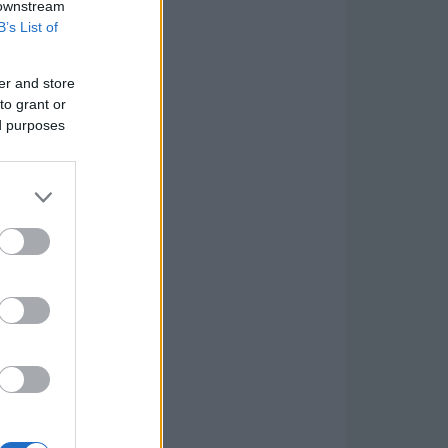
 downstream
B’s List of
er and store
to grant or
ed purposes