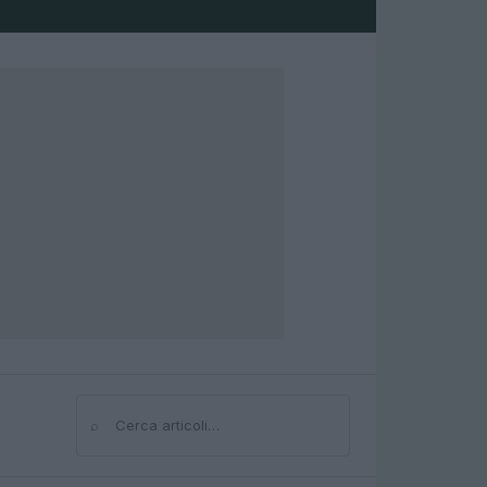
⌕
Cerca