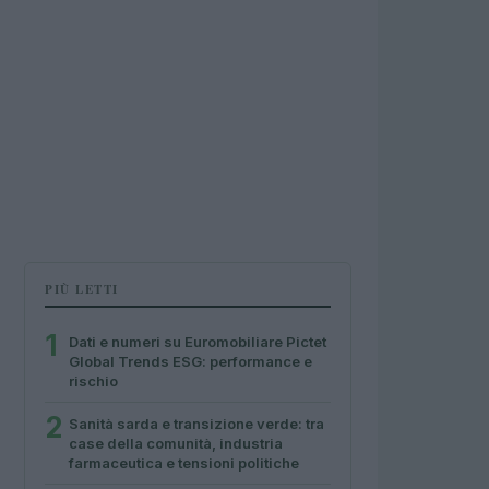
PIÙ LETTI
1
Dati e numeri su Euromobiliare Pictet
Global Trends ESG: performance e
rischio
2
Sanità sarda e transizione verde: tra
case della comunità, industria
farmaceutica e tensioni politiche