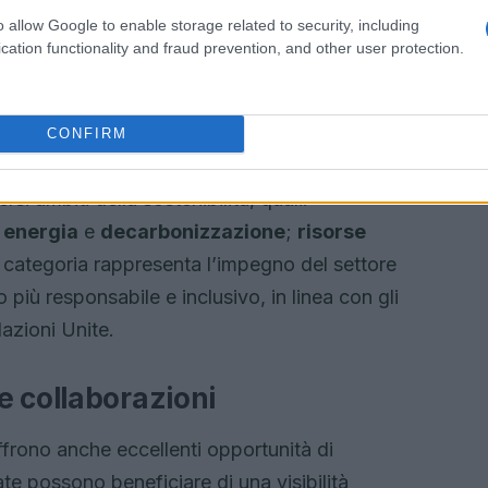
o allow Google to enable storage related to security, including
cation functionality and fraud prevention, and other user protection.
CONFIRM
i ambiti della sostenibilità, quali:
;
energia
e
decarbonizzazione
;
risorse
 categoria rappresenta l’impegno del settore
 più responsabile e inclusivo, in linea con gli
Nazioni Unite.
e collaborazioni
ffrono anche eccellenti opportunità di
e possono beneficiare di una visibilità