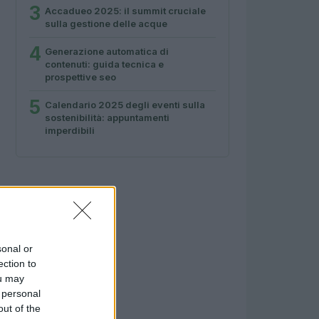
3
Accadueo 2025: il summit cruciale
sulla gestione delle acque
4
Generazione automatica di
contenuti: guida tecnica e
prospettive seo
5
Calendario 2025 degli eventi sulla
sostenibilità: appuntamenti
imperdibili
sonal or
ection to
ou may
 personal
out of the