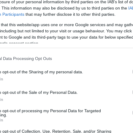
 pratiche di sostenibilità nel trasporto
losure of your personal information by third parties on the IAB’s list of
. This information may also be disclosed by us to third parties on the
IA
no state ricevute candidature da dodici paesi di
Participants
that may further disclose it to other third parties.
tti selezionati per il loro eccellente contributo.
 that this website/app uses one or more Google services and may gath
 di oltre cento esperti del settore, rivelandosi
including but not limited to your visit or usage behaviour. You may click 
 collaborazione per un futuro più verde.
 to Google and its third-party tags to use your data for below specifi
ogle consent section.
vo
l Data Processing Opt Outs
svolgerà nel settembre 2026, durante la fiera
o opt-out of the Sharing of my personal data.
 Platinum Sponsor dell’iniziativa. Questo evento
In
 di punta, ma offrirà anche l’opportunità di
o opt-out of the Sale of my Personal Data.
 opportunità che il settore ferroviario deve
In
lità globale
.
to opt-out of processing my Personal Data for Targeted
ing.
In
o opt-out of Collection, Use, Retention, Sale, and/or Sharing