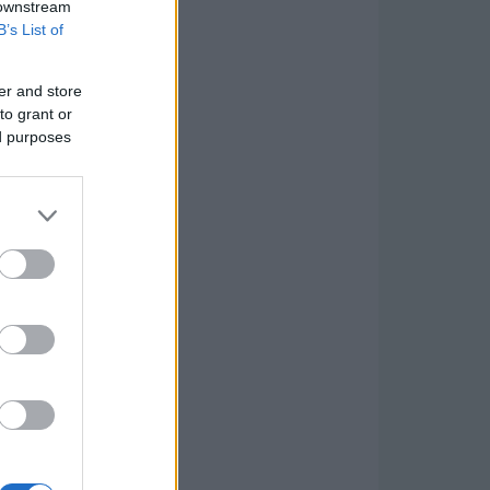
 downstream
B’s List of
er and store
to grant or
ed purposes