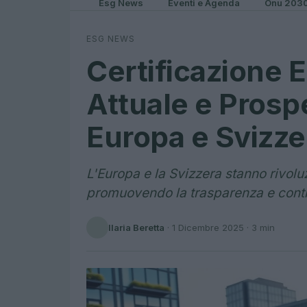
Esg News
Eventi e Agenda
Onu 203
ESG NEWS
Certificazione 
Attuale e Prospe
Europa e Svizze
L'Europa e la Svizzera stanno rivolu
promuovendo la trasparenza e cont
Ilaria Beretta
·
1 Dicembre 2025
· 3 min