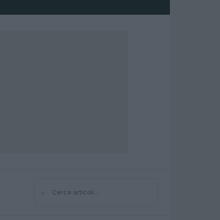
⌕
Cerca