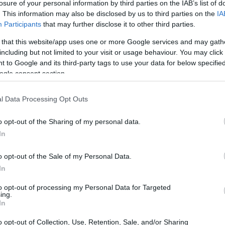
losure of your personal information by third parties on the IAB’s list of
. This information may also be disclosed by us to third parties on the
IA
Participants
that may further disclose it to other third parties.
 that this website/app uses one or more Google services and may gath
including but not limited to your visit or usage behaviour. You may click 
 to Google and its third-party tags to use your data for below specifi
ogle consent section.
l Data Processing Opt Outs
o opt-out of the Sharing of my personal data.
In
o opt-out of the Sale of my Personal Data.
Europa
In
to opt-out of processing my Personal Data for Targeted
zione ufficiale per l’ESG. Si osserva, invece, un
ing.
In
e e rating che cercano di definire cosa possa
lementi fondamentali compongono questa
o opt-out of Collection, Use, Retention, Sale, and/or Sharing