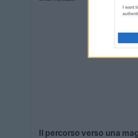
I want t
authenti
Il percorso verso una ma