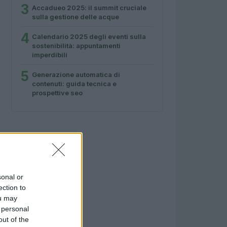
3
Accadueo 2025: il summit cruciale
sulla gestione delle acque
4
Calendario 2025 degli eventi sulla
sostenibilità: appuntamenti
imperdibili
5
Generazione automatica di
contenuti: guida tecnica e
prospettive seo
sonal or
ection to
ou may
 personal
out of the