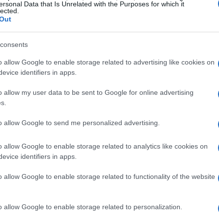
ersonal Data that Is Unrelated with the Purposes for which it
lected.
 UE
, il
Regolamento sulla trasparenza della
Out
mento sui rating ESG
, previsto per il 2025.
consents
tività possono essere classificate come
o allow Google to enable storage related to advertising like cookies on
SFDR impone obblighi di trasparenza per i gestori
evice identifiers in apps.
i rating ESG intende migliorare la credibilità
o allow my user data to be sent to Google for online advertising
a hanno operato in un contesto normativo
s.
to allow Google to send me personalized advertising.
 qualità
o allow Google to enable storage related to analytics like cookies on
evice identifiers in apps.
 Francia e il
FNG-Siegel
in Germania,
erimento per i fondi sostenibili. Tuttavia, questi
o allow Google to enable storage related to functionality of the website
enziale incoerenza e per il rischio di
resentano come sostenibili ma non rispettano i
o allow Google to enable storage related to personalization.