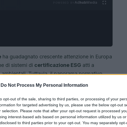
Ad
hub
Media
POWERED BY
e
ha guadagnato crescente attenzione in Europa
e di sistemi di
certificazione ESG
atti a
ni ambientali. Tuttavia, il panorama normativo
ndo confusione tra investitori e gestori.
-
Do Not Process My Personal Information
le della certificazione ESG, le nuove normative e
to opt-out of the sale, sharing to third parties, or processing of your per
formation for targeted advertising by us, please use the below opt-out s
r selection. Please note that after your opt-out request is processed y
eing interest-based ads based on personal information utilized by us or
disclosed to third parties prior to your opt-out. You may separately opt-