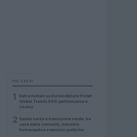
PIÙ LETTI
1
Dati e numeri su Euromobiliare Pictet
Global Trends ESG: performance e
rischio
2
Sanità sarda e transizione verde: tra
case della comunità, industria
farmaceutica e tensioni politiche