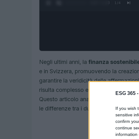
0:28 / 1:23
1
/
4
Negli ultimi anni, la
finanza sostenibil
e in Svizzera, promuovendo la creazion
garantire la veridicità delle affermazio
risulta complesso e frammentato, genera
ESG 365 
Questo articolo analizza lo stato attua
le differenze tra i due contesti.
If you wish 
sensitive in
confirm you
continue se
information 