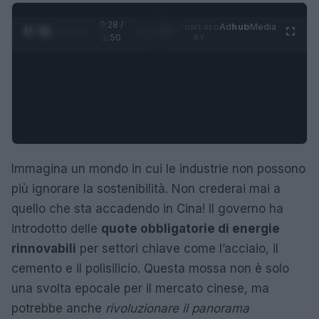
0:29 /
Ad
hub
Media
POWERED
1
/
4
1:50
BY
Immagina un mondo in cui le industrie non possono
più ignorare la sostenibilità. Non crederai mai a
quello che sta accadendo in Cina! Il governo ha
introdotto delle
quote obbligatorie di energie
rinnovabili
per settori chiave come l’acciaio, il
cemento e il polisilicio. Questa mossa non è solo
una svolta epocale per il mercato cinese, ma
potrebbe anche
rivoluzionare il panorama