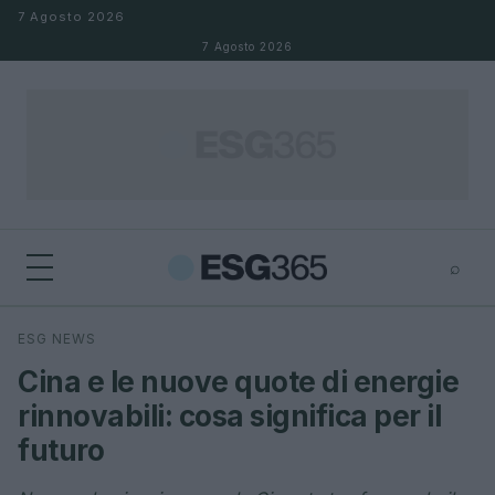
Salta al contenuto
7 Agosto 2026
7 Agosto 2026
⌕
×
⌕
ESG NEWS
Cerca
Cina e le nuove quote di energie
rinnovabili: cosa significa per il
futuro