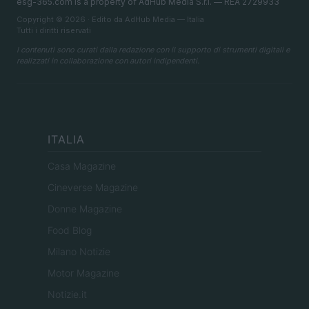
esg-365.com is a property of AdHub Media S.r.l. — REA 2729933
Copyright © 2026 · Edito da AdHub Media — Italia
Tutti i diritti riservati
I contenuti sono curati dalla redazione con il supporto di strumenti digitali e
realizzati in collaborazione con autori indipendenti.
ITALIA
Casa Magazine
Cineverse Magazine
Donne Magazine
Food Blog
Milano Notizie
Motor Magazine
Notizie.it