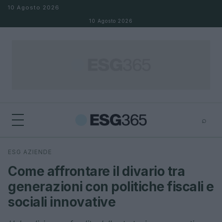
Salta al contenuto
10 Agosto 2026
10 Agosto 2026
⌕
×
⌕
ESG AZIENDE
Cerca
Come affrontare il divario tra
generazioni con politiche fiscali e
sociali innovative