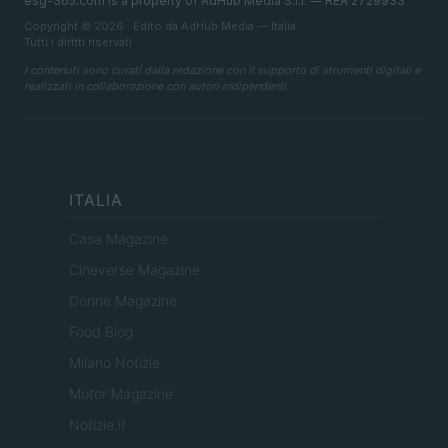
esg-365.com is a property of AdHub Media S.r.l. — REA 2729933
Copyright © 2026 · Edito da AdHub Media — Italia
Tutti i diritti riservati
I contenuti sono curati dalla redazione con il supporto di strumenti digitali e
realizzati in collaborazione con autori indipendenti.
ITALIA
Casa Magazine
Cineverse Magazine
Donne Magazine
Food Blog
Milano Notizie
Motor Magazine
Notizie.it