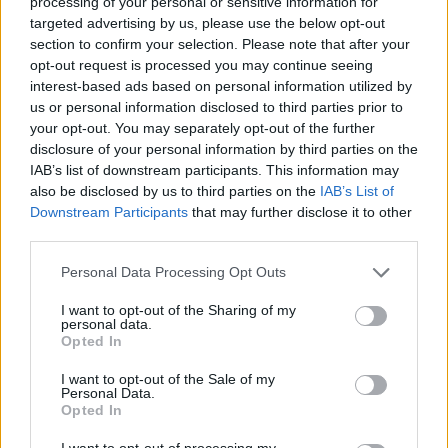
processing of your personal or sensitive information for
a Napoli, parla dialetto locale e mantiene
targeted advertising by us, please use the below opt-out
rapporti con ONG partenopee.
section to confirm your selection. Please note that after your
opt-out request is processed you may continue seeing
interest-based ads based on personal information utilized by
us or personal information disclosed to third parties prior to
your opt-out. You may separately opt-out of the further
disclosure of your personal information by third parties on the
IAB’s list of downstream participants. This information may
also be disclosed by us to third parties on the
IAB’s List of
Downstream Participants
that may further disclose it to other
third parties.
Please note that this website/app uses one or more Google
Personal Data Processing Opt Outs
services and may gather and store information including but
not limited to your visit or usage behaviour. You may click to
I want to opt-out of the Sharing of my
personal data.
grant or deny consent to Google and its third-party tags to
Opted In
use your data for below specified purposes in below Google
consent section.
I want to opt-out of the Sale of my
Personal Data.
Opted In
I want to opt-out of processing my