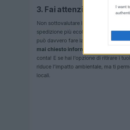
I want t
3. Fai attenzione alla spe
authenti
Non sottovalutare l’impatto della spedi
spedizione più ecologiche o pianificare 
può davvero fare la differenza. Molti n
mai chiesto informazioni sulle loro p
conta! E se hai l’opzione di ritirare i t
riduce l’impatto ambientale, ma ti perm
locali.