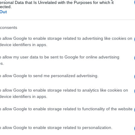
nformate, ma supporterai anche aziende che si
ersonal Data that Is Unrelated with the Purposes for which it
lected.
sapevi?
Alcuni marchi destinano una parte dei
Out
zzano materiali riciclati. Sostenere queste realtà
consents
a un futuro migliore per tutti noi.
o allow Google to enable storage related to advertising like cookies on
evice identifiers in apps.
la
o allow my user data to be sent to Google for online advertising
zza e ricicla? Prima di acquistare qualcosa di
s.
hai davvero bisogno di quel prodotto. Potresti
to allow Google to send me personalized advertising.
in un negozio dell’usato! Questo non solo riduce
nche a diminuire i rifiuti. E chi non ama scoprire
o allow Google to enable storage related to analytics like cookies on
evice identifiers in apps.
 comprare nuovo, punta sulla qualità. I prodotti
nizio, ma nel lungo periodo ti faranno
o allow Google to enable storage related to functionality of the website
 investimento oggi, un grande risparmio
o allow Google to enable storage related to personalization.