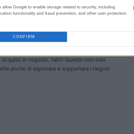
o allow Google to enable storage related to security, including
dizione
cation functionality and fraud prevention, and other user protection.
zione sull’ambiente! Optare per opzioni di
i tuoi acquisti per ridurre il numero di spedizioni
CONFIRM
egozi offrono anche imballaggi sostenibili:
hai
olitiche di spedizione?
Ogni piccolo gesto
uoi acquisti in negozio, fallo! Questo non solo
ette anche di esplorare e supportare i negozi