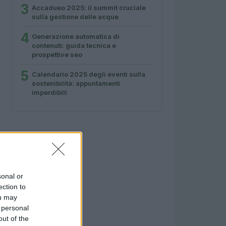
3
Accadueo 2025: il summit cruciale
sulla gestione delle acque
4
Generazione automatica di
contenuti: guida tecnica e
prospettive seo
5
Calendario 2025 degli eventi sulla
sostenibilità: appuntamenti
imperdibili
sonal or
ection to
ou may
 personal
out of the