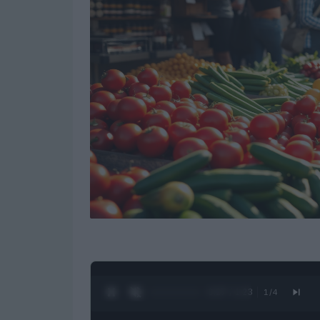
0:28 / 1:23
1
/
4