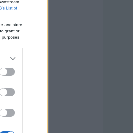
 downstream
B’s List of
er and store
to grant or
ed purposes