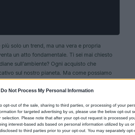
 più solo un trend, ma una vera e propria
venta un atto fondamentale. Ti sei mai chiesto
idiane sull’ambiente? Ogni acquisto che
icativo sul nostro pianeta. Ma come possiamo
lo soddisfino le nostre esigenze, ma
e? Ecco alcuni segreti che ti faranno riflettere
-
Do Not Process My Personal Information
do di fare shopping!
✨
to opt-out of the sale, sharing to third parties, or processing of your per
formation for targeted advertising by us, please use the below opt-out s
r selection. Please note that after your opt-out request is processed y
eing interest-based ads based on personal information utilized by us or
disclosed to third parties prior to your opt-out. You may separately opt-