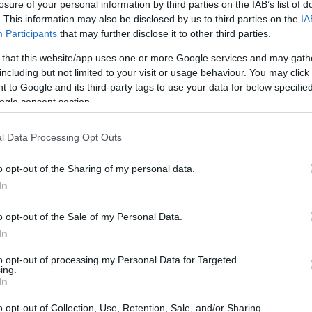
losure of your personal information by third parties on the IAB’s list of
. This information may also be disclosed by us to third parties on the
IA
Participants
that may further disclose it to other third parties.
 that this website/app uses one or more Google services and may gath
including but not limited to your visit or usage behaviour. You may click 
 to Google and its third-party tags to use your data for below specifi
ogle consent section.
l Data Processing Opt Outs
o opt-out of the Sharing of my personal data.
In
o opt-out of the Sale of my Personal Data.
In
vole è la scelta dei fornitori. Non limitarti a
to opt-out of processing my Personal Data for Targeted
ing.
o politica ambientale! Sempre più brand stanno
In
ro pratiche e ai metodi di produzione. Questo
o opt-out of Collection, Use, Retention, Sale, and/or Sharing