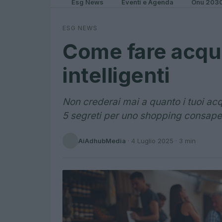
Esg News
Eventi e Agenda
Onu 203
ESG NEWS
Come fare acquis
intelligenti
Non crederai mai a quanto i tuoi acqu
5 segreti per uno shopping consape
AiAdhubMedia
·
4 Luglio 2025
· 3 min