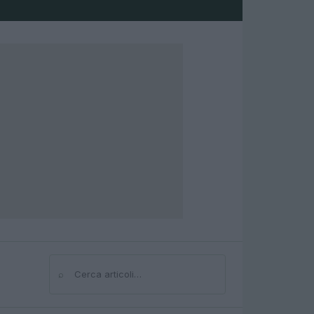
⌕
Cerca