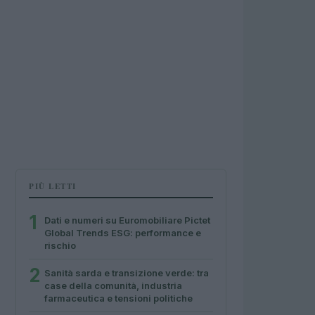
PIÙ LETTI
1
Dati e numeri su Euromobiliare Pictet
Global Trends ESG: performance e
rischio
2
Sanità sarda e transizione verde: tra
case della comunità, industria
farmaceutica e tensioni politiche