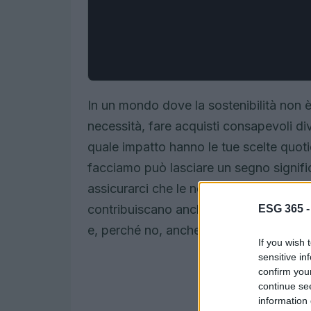
In un mondo dove la sostenibilità non è
necessità, fare acquisti consapevoli di
quale impatto hanno le tue scelte quot
facciamo può lasciare un segno signif
assicurarci che le nostre spese non so
contribuiscano anche a un futuro miglior
ESG 365 
e, perché no, anche cambiare il tuo mo
If you wish 
sensitive in
confirm you
continue se
information 