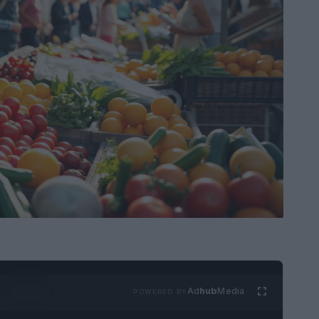
Ad
hub
Media
POWERED BY