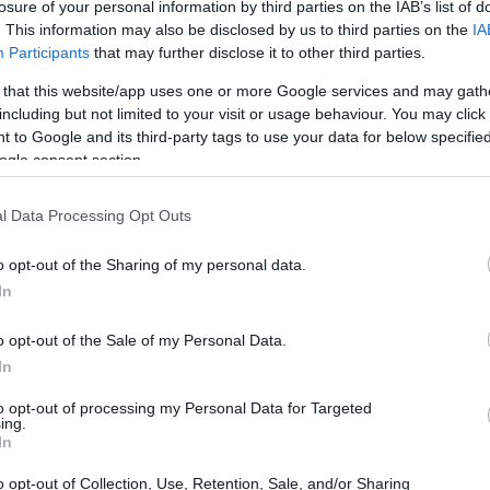
losure of your personal information by third parties on the IAB’s list of
. This information may also be disclosed by us to third parties on the
IA
Participants
that may further disclose it to other third parties.
 that this website/app uses one or more Google services and may gath
including but not limited to your visit or usage behaviour. You may click 
 to Google and its third-party tags to use your data for below specifi
ogle consent section.
l Data Processing Opt Outs
o opt-out of the Sharing of my personal data.
In
o opt-out of the Sale of my Personal Data.
In
one
to opt-out of processing my Personal Data for Targeted
ing.
i accesi, con molti che lo vedono come un
In
he nel settore finanziario. DeSantis ha affermato
o opt-out of Collection, Use, Retention, Sale, and/or Sharing