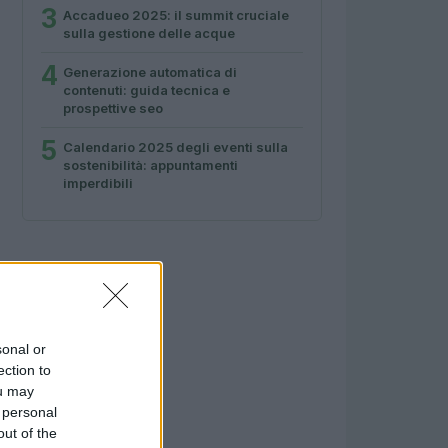
3
Accadueo 2025: il summit cruciale
sulla gestione delle acque
4
Generazione automatica di
contenuti: guida tecnica e
prospettive seo
5
Calendario 2025 degli eventi sulla
sostenibilità: appuntamenti
imperdibili
sonal or
ection to
ou may
 personal
out of the