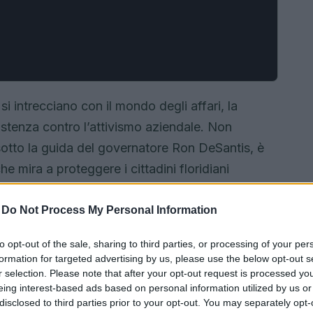
 si intrecciano con il mondo degli affari, la
istenza contro l’attivismo aziendale. Non
sotto la guida del governatore Ron DeSantis, è
e mira a proteggere i cittadini floridiani
ientale, sociale e di governance). Questo
 a una preoccupazione locale, ma un segnale
-
Do Not Process My Personal Information
bale. Cosa significa davvero tutto questo per i
to opt-out of the sale, sharing to third parties, or processing of your per
priamolo insieme!
formation for targeted advertising by us, please use the below opt-out s
r selection. Please note that after your opt-out request is processed y
eing interest-based ads based on personal information utilized by us or
disclosed to third parties prior to your opt-out. You may separately opt-