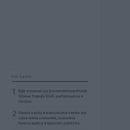
PIÙ LETTI
1
Dati e numeri su Euromobiliare Pictet
Global Trends ESG: performance e
rischio
2
Sanità sarda e transizione verde: tra
case della comunità, industria
farmaceutica e tensioni politiche