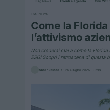
Esg News
Eventi e Agenda
Onu 203
ESG NEWS
Come la Florid
l’attivismo azi
Non crederai mai a come la Florida h
ESG! Scopri i retroscena di questa b
AiAdhubMedia
·
25 Giugno 2025
· 3 min