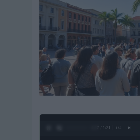
0:28 / 1:21
1
/
4