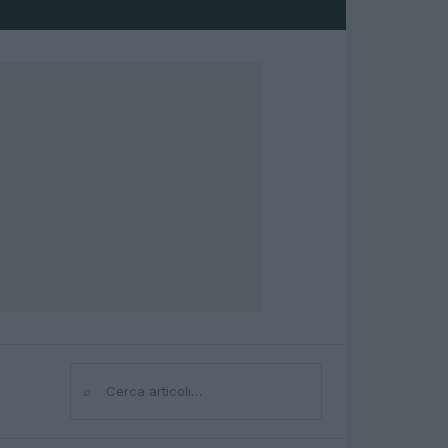
⌕
Cerca