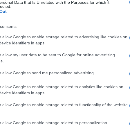
consumatori sono stati penalizzati per le loro
ersonal Data that Is Unrelated with the Purposes for which it
lected.
 negando loro l’accesso a servizi finanziari
Out
nazione, abbiamo sentito da proprietari di piccole
consents
egge a cui è stato negato l’accesso ai servizi
ano o di ciò in cui credono”, ha dichiarato il
o allow Google to enable storage related to advertising like cookies on
evice identifiers in apps.
o allow my user data to be sent to Google for online advertising
i restituire il controllo ai floridiani,
s.
evono prioritizzare i migliori interessi dei
to allow Google to send me personalized advertising.
zate da fattori ideologici. La reazione è stata
attaglia non solo contro le grandi banche, ma
o allow Google to enable storage related to analytics like cookies on
evice identifiers in apps.
ui, mira a sottomettere gli americani comuni. Ti
 possa influenzare le politiche di altri stati?
o allow Google to enable storage related to functionality of the website
gge
o allow Google to enable storage related to personalization.