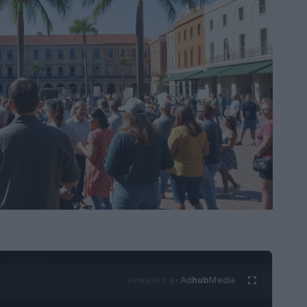
Ad
hub
Media
POWERED BY