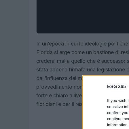
In un’epoca in cui le ideologie politiche
Florida si erge come un bastione di res
crederai mai a quello che è successo: 
stata appena firmata una legislazione ch
dall’influenza del movimento ESG (amb
provvedimento non è solo una risposta
ESG 365 
forte e chiaro a livello nazionale e glo
If you wish 
floridiani e per il resto del paese? Sco
sensitive in
confirm you
continue se
information 