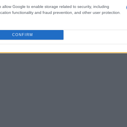
 Il direttore finanziario Jimmy Patronis ha
o allow Google to enable storage related to security, including
cation functionality and fraud prevention, and other user protection.
do per il popolo americano, paragonando la sua
ntro il dottor Fauci durante la pandemia.
l PCC e Dylan Mulvaney!”, ha affermato,
CONFIRM
ome un luogo dove le ideologie radicali non sono