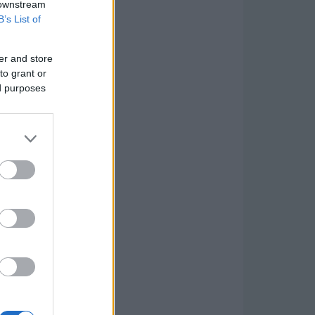
 downstream
B’s List of
er and store
to grant or
ed purposes