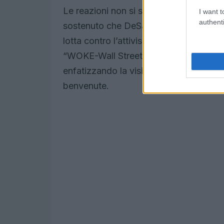
Le reazioni non si sono fatte attendere.
I want t
authenti
sostenuto che DeSantis sta combatten
lotta contro l’attivismo ESG a quella co
“WOKE-Wall Street vuole avvicinarsi a
enfatizzando la visione della Florida c
benvenute.