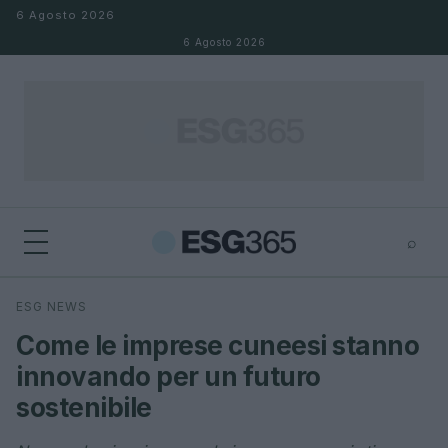
Salta al contenuto
6 Agosto 2026
6 Agosto 2026
⌕
×
⌕
ESG NEWS
Cerca
Come le imprese cuneesi stanno
innovando per un futuro
sostenibile