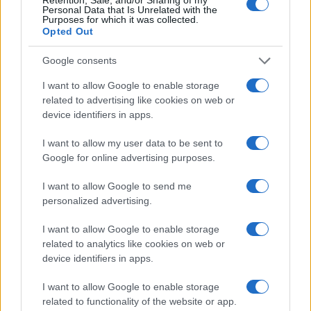
Personal Data that Is Unrelated with the
Purposes for which it was collected.
ESG NEWS
Opted Out
Google consents
I want to allow Google to enable storage
related to advertising like cookies on web or
device identifiers in apps.
I want to allow my user data to be sent to
Google for online advertising purposes.
I want to allow Google to send me
personalized advertising.
Sanità sarda e transizione verde: tra case della
I want to allow Google to enable storage
comunità, industria farmaceutica e tensioni politiche
related to analytics like cookies on web or
Ilaria Galli · 15 Giu 2026
device identifiers in apps.
ESG NEWS
I want to allow Google to enable storage
related to functionality of the website or app.