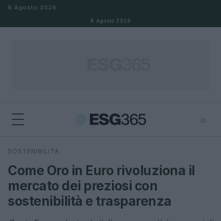
Salta al contenuto
8 Agosto 2026
8 Agosto 2026
⌕
×
⌕
SOSTENIBILITÀ
Cerca
Come Oro in Euro rivoluziona il
mercato dei preziosi con
sostenibilità e trasparenza