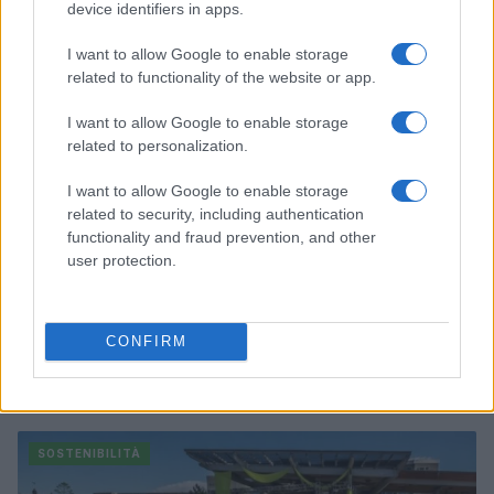
Andrea Innocenti · 7 Ago 2026
device identifiers in apps.
SOSTENIBILITÀ
I want to allow Google to enable storage
related to functionality of the website or app.
I want to allow Google to enable storage
related to personalization.
I want to allow Google to enable storage
related to security, including authentication
functionality and fraud prevention, and other
user protection.
CONFIRM
Rigenerazione urbana e progettazione human-
centered: le nuove frontiere dell’architettura
Andrea Innocenti · 7 Ago 2026
SOSTENIBILITÀ