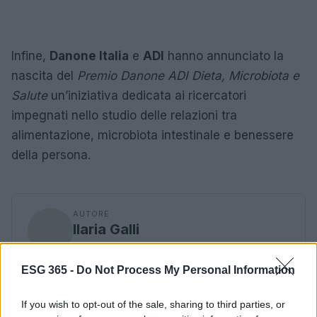
Infine,
Danone Italia
e
ADI
hanno annunciato la
nascita del
Premio Danone ADI Dieta, Microbiota e
Salute
un’iniziativa dedicata ai ricercatori
impegnati nello studio delle relazioni tra
alimentazione, microbiota intestinale e benessere
della persona.
AUTORE
Ilaria Galli
Ilaria Galli ha firmato il desk che ha svelato un
caso amministrativo triestino dopo accessi agli
ESG 365 -
Do Not Process My Personal Information
atti al Municipio, sostenendo la linea editoriale
di rigore documentale. Editor di redazione, ha
If you wish to opt-out of the sale, sharing to third parties, or
un tratto unico: colleziona verbali storici del