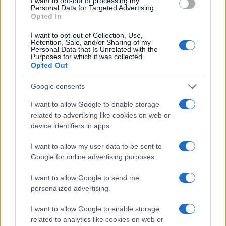
I want to opt-out of processing my
Personal Data for Targeted Advertising.
Opted In
I want to opt-out of Collection, Use,
Continua a leggere
Retention, Sale, and/or Sharing of my
Personal Data that Is Unrelated with the
Purposes for which it was collected.
Opted Out
SOSTENIBILITÀ
Google consents
I want to allow Google to enable storage
related to advertising like cookies on web or
device identifiers in apps.
I want to allow my user data to be sent to
Google for online advertising purposes.
I want to allow Google to send me
personalized advertising.
Filiera del grano duro in crisi: produzione record ma
I want to allow Google to enable storage
redditività a rischio
related to analytics like cookies on web or