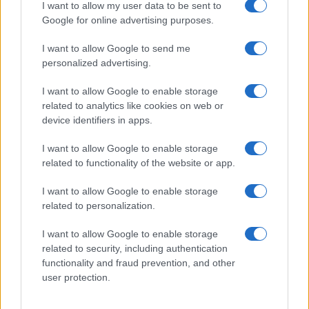
I want to allow my user data to be sent to
stagionalità, porzioni misurate e cucina di recupero.
Google for online advertising purposes.
Così salute, gusto e cura dell’ambiente trovano un
I want to allow Google to send me
punto d’incontro stabile, capace di durare nel
personalized advertising.
tempo.
I want to allow Google to enable storage
related to analytics like cookies on web or
device identifiers in apps.
AUTORE
Ilaria Galli
I want to allow Google to enable storage
related to functionality of the website or app.
Ilaria Galli ha firmato il desk che ha svelato un
caso amministrativo triestino dopo accessi agli
I want to allow Google to enable storage
atti al Municipio, sostenendo la linea editoriale
related to personalization.
di rigore documentale. Editor di redazione, ha
un tratto unico: colleziona verbali storici del
I want to allow Google to enable storage
Porto Vecchio.
related to security, including authentication
functionality and fraud prevention, and other
user protection.