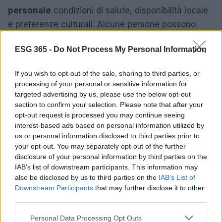
personale
condizioni di salute, disponibilità locale
e preferenze culturali. Alcune persone possono
necessitare di più proteine o di specifici
ESG 365 -
Do Not Process My Personal Information
micronutrienti, altre devono gestire allergie o
intolleranze. Anche la sostenibilità è multilivello: un
If you wish to opt-out of the sale, sharing to third parties, or
formaggio artigianale locale può avere un profilo
processing of your personal or sensitive information for
complessivo ragionevole se inserito in piccole
targeted advertising by us, please use the below opt-out
section to confirm your selection. Please note that after your
quantità in una dieta prevalentemente vegetale; un
opt-out request is processed you may continue seeing
pesce pescato con metodi selettivi può essere
interest-based ads based on personal information utilized by
preferibile a un’alternativa intensiva. L’obiettivo non
us or personal information disclosed to third parties prior to
your opt-out. You may separately opt-out of the further
è la perfezione, ma la
coerenza nel tempo
tante
disclosure of your personal information by third parties on the
scelte quotidiane leggermente migliori sommano
IAB’s list of downstream participants. This information may
benefici significativi per salute e ambiente.
also be disclosed by us to third parties on the
IAB’s List of
Downstream Participants
that may further disclose it to other
third parties.
ESG nel piatto: valore sociale e culturale
Please note that this website/app uses one or more Google
Personal Data Processing Opt Outs