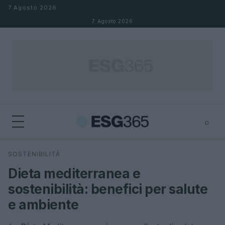
Salta al contenuto
7 Agosto 2026
7 Agosto 2026
⌕
×
⌕
SOSTENIBILITÀ
Cerca
Dieta mediterranea e
sostenibilità: benefici per salute
e ambiente