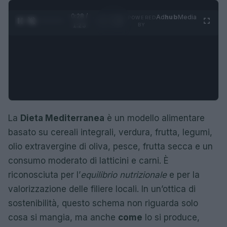
0:29 /
Ad
hub
Media
POWERED
1
/
4
1:23
BY
La
Dieta Mediterranea
è un modello alimentare
basato su cereali integrali, verdura, frutta, legumi,
olio extravergine di oliva, pesce, frutta secca e un
consumo moderato di latticini e carni. È
riconosciuta per l’
equilibrio nutrizionale
e per la
valorizzazione delle filiere locali. In un’ottica di
sostenibilità, questo schema non riguarda solo
cosa si mangia, ma anche
come
lo si produce,