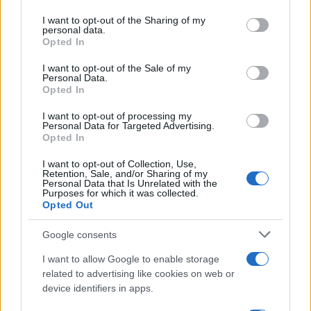
Oltre a salute e clima, la Dieta Mediterranea tocca
services and may gather and store information including but
dimensioni
ESG
più ampie. Sul piano ambientale,
not limited to your visit or usage behaviour. You may click to
I want to opt-out of the Sharing of my
personal data.
grant or deny consent to Google and its third-party tags to
privilegia colture resilienti e biodiversità agricola.
Opted In
use your data for below specified purposes in below Google
Sul piano sociale, sostiene filiere locali,
consent section.
I want to opt-out of the Sale of my
competenze culinarie familiari e
Personal Data.
condivisione del
Opted In
pasto
elementi che rafforzano comunità e saperi.
I want to opt-out of processing my
Sul piano della governance, la scelta di produttori
Personal Data for Targeted Advertising.
trasparenti, etiche chiare e pratiche responsabili
Opted In
contribuisce a una domanda più consapevole.
I want to opt-out of Collection, Use,
Retention, Sale, and/or Sharing of my
Integrare questi aspetti nel carrello significa
Personal Data that Is Unrelated with the
Purposes for which it was collected.
assegnare valore non solo alle calorie e al prezzo,
Opted Out
ma anche all’origine, al metodo produttivo e al
rispetto delle persone e dei territori.
Google consents
I want to allow Google to enable storage
Il percorso verso una Dieta Mediterranea più
related to advertising like cookies on web or
sostenibile non richiede rinunce drastiche: bastano
device identifiers in apps.
piccoli spostamenti dell’equilibrio verso vegetali,