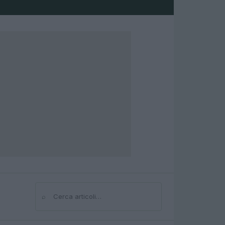
⌕
Cerca