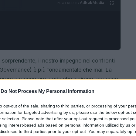
Ad
hub
Media
POWERED BY
sorprendente, il nostro impegno nei confronti
i Governance) è più fondamentale che mai. La
turare e raccontare storie che ispirano, educano
ura del nostro pianeta e delle persone che lo
-
Do Not Process My Personal Information
splorare come stiamo trasformando il nostro
 nel settore dei media, ma anche un esempio da
to opt-out of the sale, sharing to third parties, or processing of your per
formation for targeted advertising by us, please use the below opt-out s
. Ma come stiamo facendo tutto questo?
r selection. Please note that after your opt-out request is processed y
eing interest-based ads based on personal information utilized by us or
disclosed to third parties prior to your opt-out. You may separately opt-