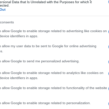
ersonal Data that Is Unrelated with the Purposes for which it
lected.
rche climatiche, stiamo lavorando attivamente per
Out
tte zero entro il 2050. Ma come ci stiamo
iducendo il nostro impatto ambientale:
consents
o allow Google to enable storage related to advertising like cookies on
o le ultime tecnologie per minimizzare l’uso delle
evice identifiers in apps.
rgetica nei nostri studi e nelle nostre produzioni. Non
 possa aiutarci a essere più green?
o allow my user data to be sent to Google for online advertising
ianco a fianco con i nostri fornitori e partner per
s.
 tutta la catena di approvvigionamento. Insieme,
to allow Google to send me personalized advertising.
lla formazione dei nostri dipendenti per accrescere
o allow Google to enable storage related to analytics like cookies on
rare pratiche sostenibili nel loro lavoro quotidiano.
evice identifiers in apps.
nella tua vita?
ziative locali che promuovono la sostenibilità e
o allow Google to enable storage related to functionality of the website
 impatto positivo nelle comunità in cui operiamo.
mo strumenti di monitoraggio avanzati per
o allow Google to enable storage related to personalization.
oni e adottare misure correttive quando necessario.