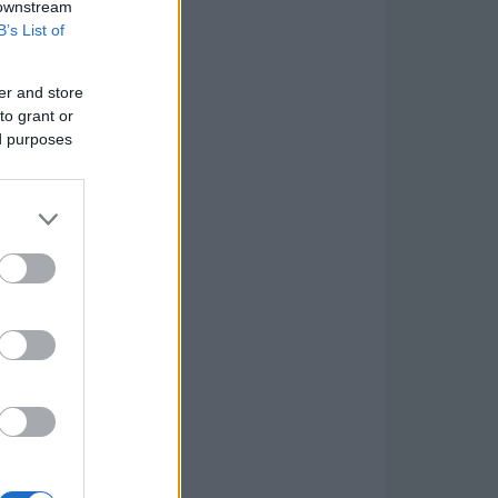
 downstream
B’s List of
er and store
to grant or
ed purposes