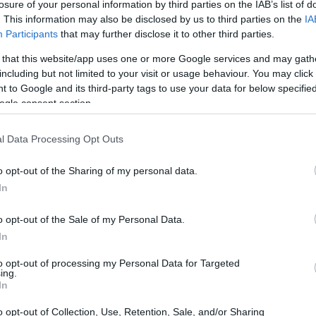
losure of your personal information by third parties on the IAB’s list of
. This information may also be disclosed by us to third parties on the
IA
Participants
that may further disclose it to other third parties.
 that this website/app uses one or more Google services and may gath
including but not limited to your visit or usage behaviour. You may click 
 to Google and its third-party tags to use your data for below specifi
ogle consent section.
l Data Processing Opt Outs
o opt-out of the Sharing of my personal data.
In
o opt-out of the Sale of my Personal Data.
In
to opt-out of processing my Personal Data for Targeted
ing.
ioni nette zero
In
sioni di carbonio è audace, ma assolutamente
o opt-out of Collection, Use, Retention, Sale, and/or Sharing