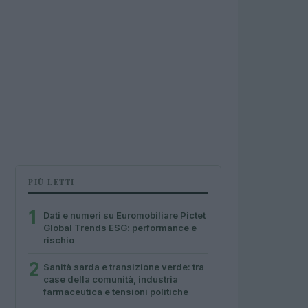
PIÙ LETTI
1
Dati e numeri su Euromobiliare Pictet
Global Trends ESG: performance e
rischio
2
Sanità sarda e transizione verde: tra
case della comunità, industria
farmaceutica e tensioni politiche