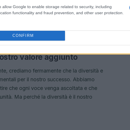
o allow Google to enable storage related to security, including
cation functionality and fraud prevention, and other user protection.
a carta, ma azioni concrete che ci avvicinano al
nibile. E chi non vorrebbe vivere in un mondo
CONFIRM
 nostro valore aggiunto
ente, crediamo fermamente che la diversità e
mentali per il nostro successo. Abbiamo
ntire che ogni voce venga ascoltata e che
nità. Ma perché la diversità è il nostro