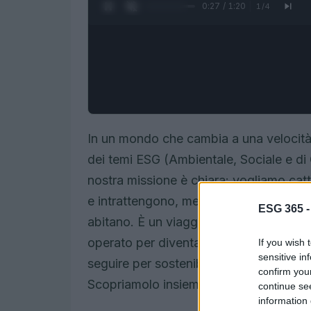
0:28 / 1:20
1
/
4
In un mondo che cambia a una velocità 
dei temi ESG (Ambientale, Sociale e d
nostra missione è chiara: vogliamo cat
e intrattengono, mentre ci prendiamo c
ESG 365 
abitano. È un viaggio che ci porta a e
operato per diventare non solo leader
If you wish 
sensitive in
seguire per sostenibilità e inclusione
confirm you
Scopriamolo insieme!
continue se
information 