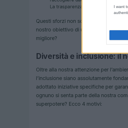
La trasparenza è fondamentale!
I want t
authenti
Questi sforzi non sono solo parole sull
nostro obiettivo di un futuro più soste
migliore?
Diversità e inclusione: il
Oltre alla nostra attenzione per l’ambi
l’inclusione siano assolutamente fonda
adottato iniziative specifiche per gara
ognuno si senta parte della nostra comu
superpotere? Ecco 4 motivi: