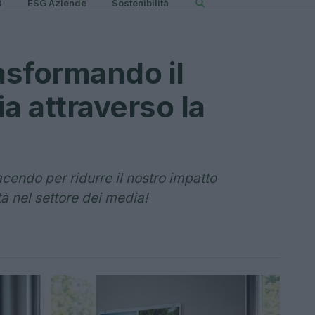
0
ESG Aziende
Sostenibilità
asformando il
a attraverso la
cendo per ridurre il nostro impatto
à nel settore dei media!