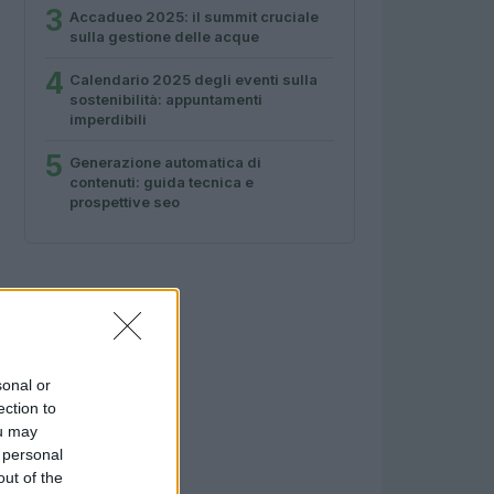
3
Accadueo 2025: il summit cruciale
sulla gestione delle acque
4
Calendario 2025 degli eventi sulla
sostenibilità: appuntamenti
imperdibili
5
Generazione automatica di
contenuti: guida tecnica e
prospettive seo
sonal or
ection to
ou may
 personal
out of the