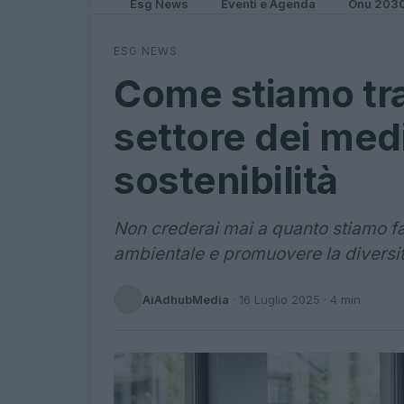
Esg News
Eventi e Agenda
Onu 203
ESG NEWS
Come stiamo tr
settore dei medi
sostenibilità
Non crederai mai a quanto stiamo fa
ambientale e promuovere la diversit
AiAdhubMedia
·
16 Luglio 2025
· 4 min