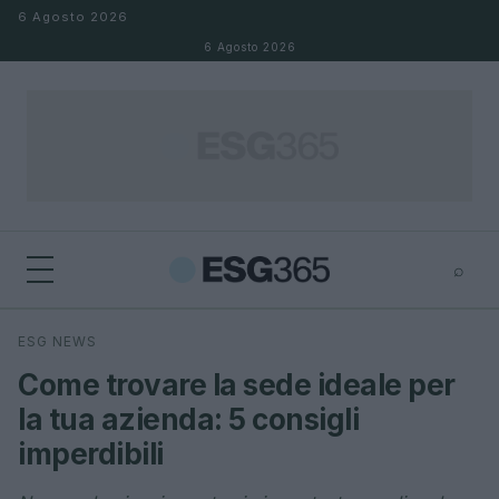
Salta al contenuto
6 Agosto 2026
6 Agosto 2026
⌕
×
⌕
ESG NEWS
Cerca
Come trovare la sede ideale per
la tua azienda: 5 consigli
imperdibili