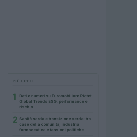
PIÙ LETTI
1
Dati e numeri su Euromobiliare Pictet
Global Trends ESG: performance e
rischio
2
Sanità sarda e transizione verde: tra
case della comunità, industria
farmaceutica e tensioni politiche