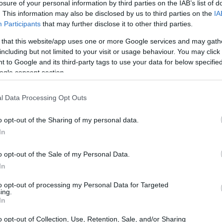
losure of your personal information by third parties on the IAB’s list of
. This information may also be disclosed by us to third parties on the
IA
Participants
that may further disclose it to other third parties.
 that this website/app uses one or more Google services and may gath
including but not limited to your visit or usage behaviour. You may click 
 to Google and its third-party tags to use your data for below specifi
ogle consent section.
l Data Processing Opt Outs
o opt-out of the Sharing of my personal data.
In
o opt-out of the Sale of my Personal Data.
 nel campo della sostenibilità, mette in luce
In
 le aziende, esaminando il delicato equilibrio tra
to opt-out of processing my Personal Data for Targeted
ing.
o di
greenwashing
.
In
o opt-out of Collection, Use, Retention, Sale, and/or Sharing