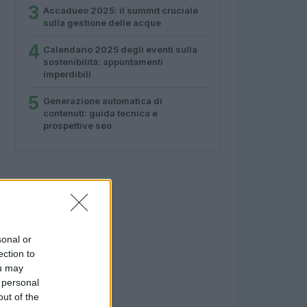
3
Accadueo 2025: il summit cruciale
sulla gestione delle acque
4
Calendario 2025 degli eventi sulla
sostenibilità: appuntamenti
imperdibili
5
Generazione automatica di
contenuti: guida tecnica e
prospettive seo
sonal or
ection to
ou may
 personal
out of the