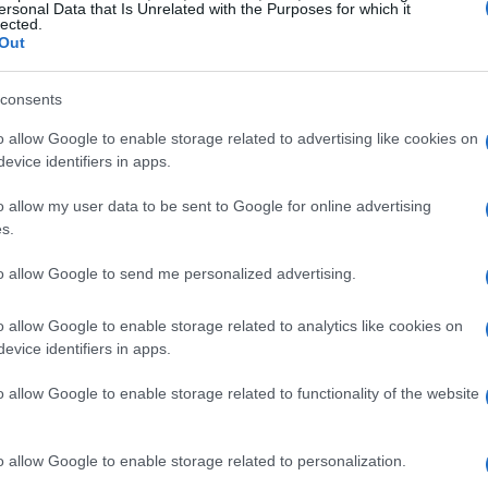
Sara Todeschini
ersonal Data that Is Unrelated with the Purposes for which it
lected.
Out
a direttiva europea sul
Corporate Sustainability
iende di rendicontare in modo trasparente le loro
consents
aria. Con una formazione in giurisprudenza,
o allow Google to enable storage related to advertising like cookies on
e alla sostenibilità da una prospettiva giuridica,
evice identifiers in apps.
n atto.
o allow my user data to be sent to Google for online advertising
s.
 e il Green Deal
to allow Google to send me personalized advertising.
opria strategia di crescita per l’Unione
o allow Google to enable storage related to analytics like cookies on
considerare aspetti
ambientali
e
sociali
nelle
evice identifiers in apps.
ne Von der Leyen ha evidenziato la centralità di
o allow Google to enable storage related to functionality of the website
e di normative come la Csrd. Questa direttiva
lità
, richiedendo alle aziende di dichiarare sia
 e sulla società, sia i costi associati a rischi
o allow Google to enable storage related to personalization.