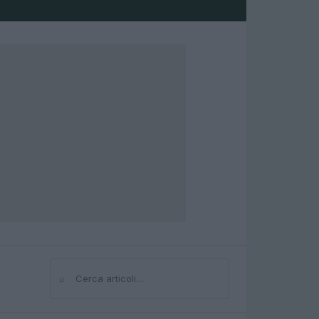
⌕
Cerca