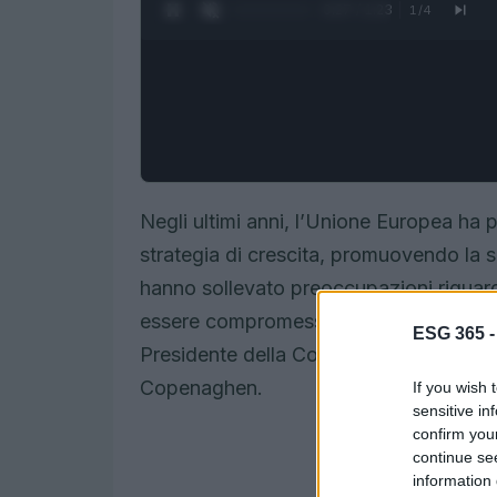
0:28 / 1:23
1
/
4
Negli ultimi anni, l’Unione Europea ha p
strategia di crescita, promuovendo la so
hanno sollevato preoccupazioni riguar
essere compromesse da una spinta ve
ESG 365 
Presidente della Commissione Europea,
Copenaghen.
If you wish 
sensitive in
confirm you
continue se
information 