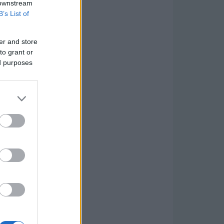
 downstream
B’s List of
er and store
to grant or
ed purposes