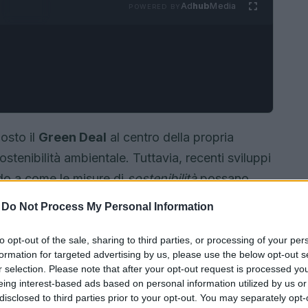
Ad
hub
Media
POWERED BY
osto il
Green Deal
al centro della propria
stenibilità ambientale. Tuttavia, recenti sviluppi
do a come le misure di
sostenibilità
possano
rso la
deregulation
, come evidenziato dalla
-
Do Not Process My Personal Information
 Ursula Von der Leyen, durante il summit di
to opt-out of the sale, sharing to third parties, or processing of your per
formation for targeted advertising by us, please use the below opt-out s
r selection. Please note that after your opt-out request is processed y
eing interest-based ads based on personal information utilized by us or
disclosed to third parties prior to your opt-out. You may separately opt-