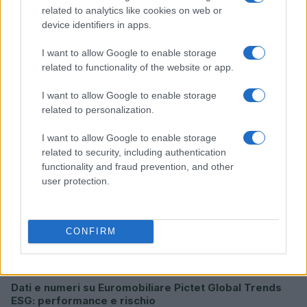
related to analytics like cookies on web or
device identifiers in apps.
I want to allow Google to enable storage
Sanità sarda e transizione verde: tra case della
related to functionality of the website or app.
comunità, industria farmaceutica e tensioni politiche
Ilaria Galli · 15 Giu 2026
I want to allow Google to enable storage
related to personalization.
ESG NEWS
I want to allow Google to enable storage
related to security, including authentication
functionality and fraud prevention, and other
user protection.
CONFIRM
Dati e numeri su Euromobiliare Pictet Global Trends
ESG: performance e rischio