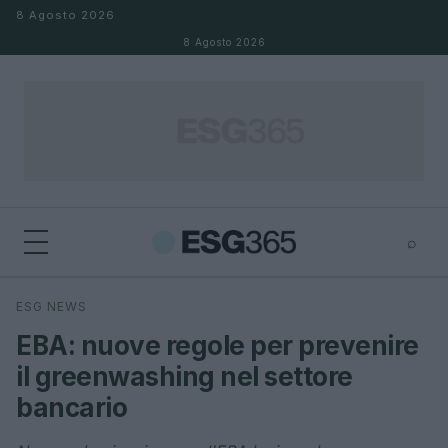
Salta al contenuto
8 Agosto 2026
8 Agosto 2026
⌕
×
⌕
ESG NEWS
Cerca
EBA: nuove regole per prevenire
il greenwashing nel settore
bancario