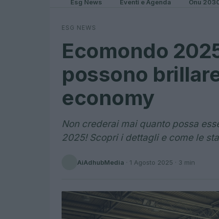
Esg News
Eventi e Agenda
Onu 203
ESG NEWS
Ecomondo 2025:
possono brillar
economy
Non crederai mai quanto possa ess
2025! Scopri i dettagli e come le st
AiAdhubMedia
·
1 Agosto 2025
· 3 min