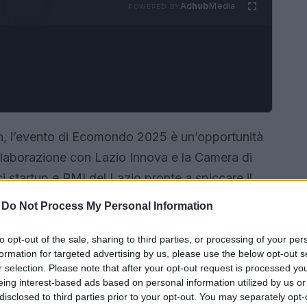
Ad
hub
Media
POWERED BY
en, l’evento di Ecomondo 2025 è un’opportunità
ollaborazione con Lazio Innova e la Camera di
startup e PMI del Lazio pronte a spiccare il
Vuoi sapere come? Continua a leggere, perché
-
Do Not Process My Personal Information
 per entrare in contatto con i big del settore,
to opt-out of the sale, sharing to third parties, or processing of your per
formation for targeted advertising by us, please use the below opt-out s
r selection. Please note that after your opt-out request is processed y
eing interest-based ads based on personal information utilized by us or
disclosed to third parties prior to your opt-out. You may separately opt-