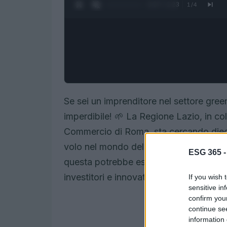
0:28 / 1:23
1
/
4
Se sei un imprenditore nel settore gre
imperdibile! 🌱 La Regione Lazio, in c
Commercio di Roma, sta cercando dieci 
volo nel mondo della green economy. 
ESG 365 
questa potrebbe essere la tua occasione
investitori e innovatori!
If you wish 
sensitive in
confirm you
continue se
information 