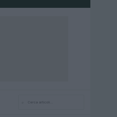
⌕
Cerca