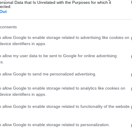
ersonal Data that Is Unrelated with the Purposes for which it
lected.
g puoi trovare qui! Se stai cercando di
Out
sto giusto per te.
consents
 al 7 novembre a Rimini, avrai l’opportunità di:
o allow Google to enable storage related to advertising like cookies on
evice identifiers in apps.
ettore della green economy.
esperti del settore.
o allow my user data to be sent to Google for online advertising
ori e decision-makers.
s.
 di politiche sostenibili per il futuro.
to allow Google to send me personalized advertising.
testo internazionale.
o allow Google to enable storage related to analytics like cookies on
rma per discutere best practices, sfide e
evice identifiers in apps.
colare e la sostenibilità ambientale. Non perdere
o allow Google to enable storage related to functionality of the website
olgerà!
o allow Google to enable storage related to personalization.