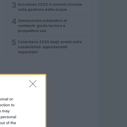
3
Accadueo 2025: il summit cruciale
sulla gestione delle acque
4
Generazione automatica di
contenuti: guida tecnica e
prospettive seo
5
Calendario 2025 degli eventi sulla
sostenibilità: appuntamenti
imperdibili
sonal or
ection to
ou may
 personal
out of the