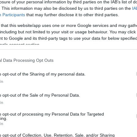
losure of your personal information by third parties on the IAB’s list of
. This information may also be disclosed by us to third parties on the
IA
Participants
that may further disclose it to other third parties.
 that this website/app uses one or more Google services and may gath
including but not limited to your visit or usage behaviour. You may click 
 to Google and its third-party tags to use your data for below specifi
ogle consent section.
l Data Processing Opt Outs
o opt-out of the Sharing of my personal data.
In
o opt-out of the Sale of my Personal Data.
nto da seguire
In
to opt-out of processing my Personal Data for Targeted
re pulsante dell’innovazione e della
ing.
In
internazionale richiama professionisti da tutto il
ro più verde. Non crederai mai a quanti contatti
o opt-out of Collection, Use, Retention, Sale, and/or Sharing