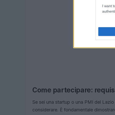
I want t
authenti
Come partecipare: requisi
Se sei una startup o una PMI del Lazio e
considerare. È fondamentale dimostrare