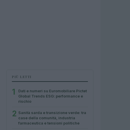
PIÙ LETTI
1
Dati e numeri su Euromobiliare Pictet
Global Trends ESG: performance e
rischio
2
Sanità sarda e transizione verde: tra
case della comunità, industria
farmaceutica e tensioni politiche