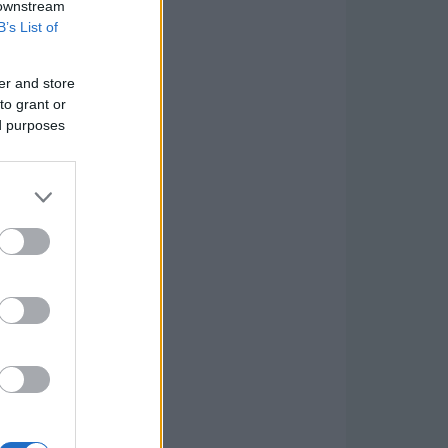
 downstream
B’s List of
er and store
to grant or
ed purposes