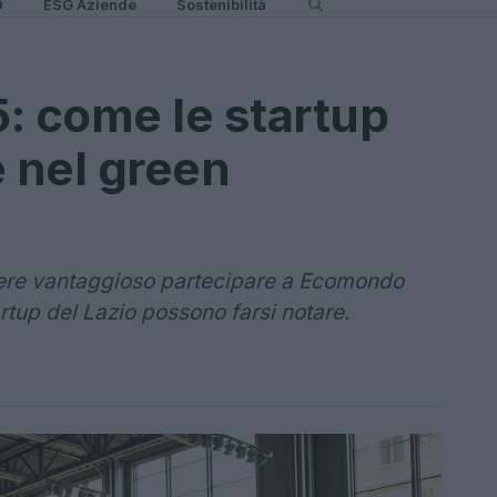
0
ESG Aziende
Sostenibilità
 come le startup
e nel green
ere vantaggioso partecipare a Ecomondo
artup del Lazio possono farsi notare.