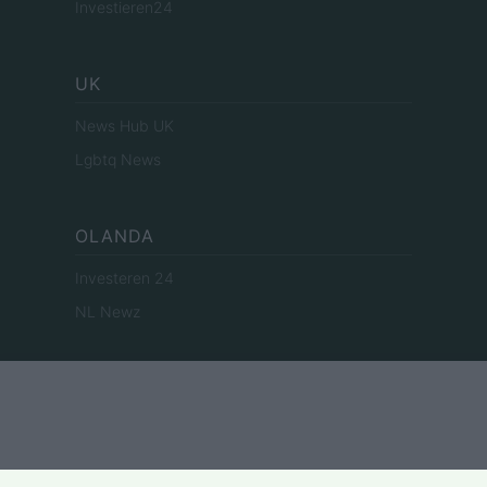
Investieren24
UK
News Hub UK
Lgbtq News
OLANDA
Investeren 24
NL Newz