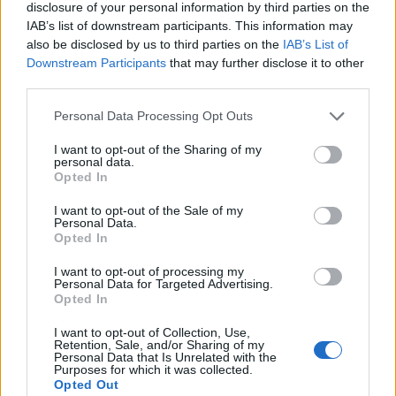
L’Agenda 2030 rappresenta un
impegno globale
disclosure of your personal information by third parties on the
IAB’s list of downstream participants. This information may
per un futuro più sostenibile e inclusivo. Ogni
also be disclosed by us to third parties on the
IAB’s List of
individuo ha un ruolo importante da svolgere nel
Downstream Participants
that may further disclose it to other
raggiungimento di questi obiettivi, contribuendo a
third parties.
costruire un mondo migliore per le generazioni
Please note that this website/app uses one or more Google
Personal Data Processing Opt Outs
future.
services and may gather and store information including but
not limited to your visit or usage behaviour. You may click to
I want to opt-out of the Sharing of my
personal data.
grant or deny consent to Google and its third-party tags to
Opted In
use your data for below specified purposes in below Google
AUTORE
consent section.
I want to opt-out of the Sale of my
AiAdhubMedia
Personal Data.
Opted In
I want to opt-out of processing my
Personal Data for Targeted Advertising.
Opted In
I want to opt-out of Collection, Use,
Retention, Sale, and/or Sharing of my
Personal Data that Is Unrelated with the
Purposes for which it was collected.
Opted Out