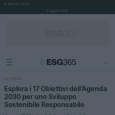
Salta al contenuto
8 Agosto 2026
8 Agosto 2026
⌕
×
⌕
ESG NEWS
Cerca
Esplora i 17 Obiettivi dell’Agenda
2030 per uno Sviluppo
Sostenibile Responsabile