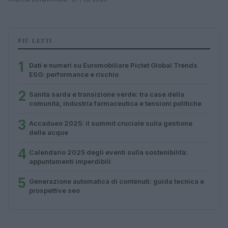
PIÙ LETTI
1
Dati e numeri su Euromobiliare Pictet Global Trends
ESG: performance e rischio
2
Sanità sarda e transizione verde: tra case della
comunità, industria farmaceutica e tensioni politiche
3
Accadueo 2025: il summit cruciale sulla gestione
delle acque
4
Calendario 2025 degli eventi sulla sostenibilità:
appuntamenti imperdibili
5
Generazione automatica di contenuti: guida tecnica e
prospettive seo