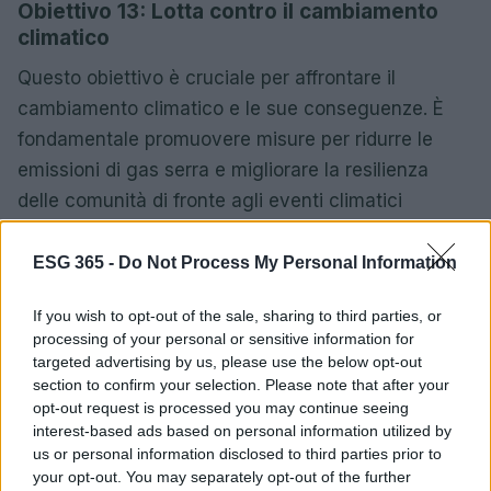
Obiettivo 13: Lotta contro il cambiamento
climatico
Questo obiettivo è cruciale per affrontare il
cambiamento climatico e le sue conseguenze. È
fondamentale promuovere misure per ridurre le
emissioni di gas serra e migliorare la resilienza
delle comunità di fronte agli eventi climatici
estremi.
ESG 365 -
Do Not Process My Personal Information
Obiettivo 15: Vita sulla terra
If you wish to opt-out of the sale, sharing to third parties, or
L’obiettivo 15 si concentra sulla conservazione
processing of your personal or sensitive information for
degli ecosistemi terrestri e sulla gestione
targeted advertising by us, please use the below opt-out
sostenibile delle foreste. La protezione della
section to confirm your selection. Please note that after your
opt-out request is processed you may continue seeing
biodiversità risulta essenziale per il benessere e la
interest-based ads based on personal information utilized by
salute del pianeta.
us or personal information disclosed to third parties prior to
your opt-out. You may separately opt-out of the further