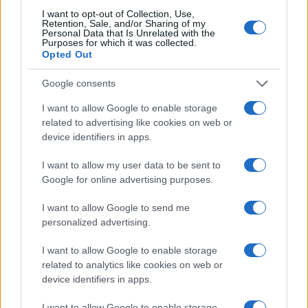
I want to opt-out of Collection, Use,
Retention, Sale, and/or Sharing of my
Personal Data that Is Unrelated with the
Continua a leggere
Purposes for which it was collected.
Opted Out
ESG NEWS
Google consents
I want to allow Google to enable storage
related to advertising like cookies on web or
device identifiers in apps.
I want to allow my user data to be sent to
Google for online advertising purposes.
I want to allow Google to send me
personalized advertising.
I want to allow Google to enable storage
Sanità sarda e transizione verde: tra case della
related to analytics like cookies on web or
comunità, industria farmaceutica e tensioni politiche
device identifiers in apps.
Ilaria Galli · 15 Giu 2026
I want to allow Google to enable storage