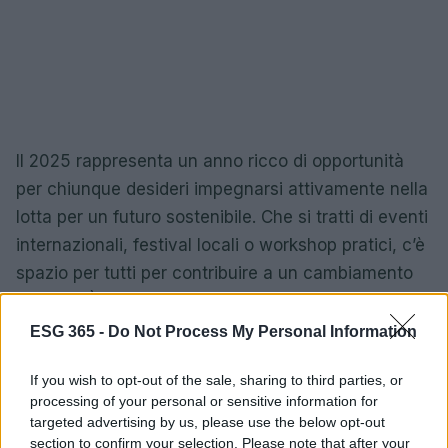
Il 2025 rappresenta un anno ricco di opportunità
per chiunque desideri impegnarsi attivamente nella
lotta per un futuro sostenibile. Che si tratti di eventi
internazionali, festival locali o workshop pratici, c’è
spazio per tutti per contribuire a un cambiamento
positivo. È quindi importante tenere d’occhio queste
occasioni e prepararsi a fare la differenza.
ESG 365 -
Do Not Process My Personal Information
If you wish to opt-out of the sale, sharing to third parties, or
processing of your personal or sensitive information for
AUTORE
targeted advertising by us, please use the below opt-out
AiAdhubMedia
section to confirm your selection. Please note that after your