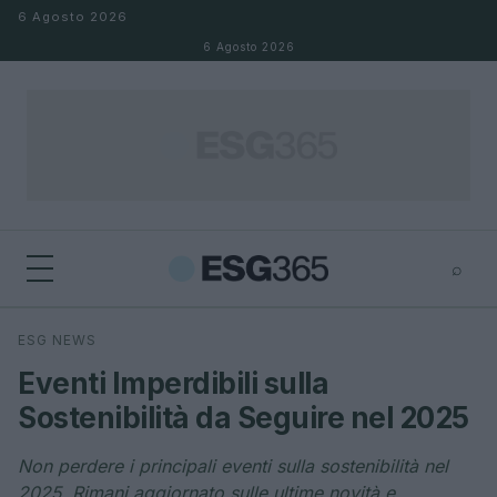
Salta al contenuto
6 Agosto 2026
6 Agosto 2026
⌕
×
⌕
ESG NEWS
Cerca
Eventi Imperdibili sulla
Sostenibilità da Seguire nel 2025
Non perdere i principali eventi sulla sostenibilità nel
2025. Rimani aggiornato sulle ultime novità e