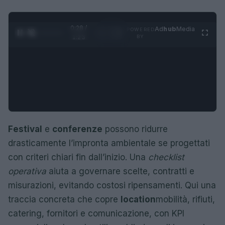
0:29 /
Ad
hub
Media
POWERED
1
/
4
1:23
BY
Festival
e
conferenze
possono ridurre
drasticamente l’impronta ambientale se progettati
con criteri chiari fin dall’inizio. Una
checklist
operativa
aiuta a governare scelte, contratti e
misurazioni, evitando costosi ripensamenti. Qui una
traccia concreta che copre
location
mobilità, rifiuti,
catering, fornitori e comunicazione, con KPI