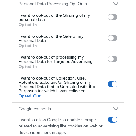
Please note that this website/app uses one or more Google
Personal Data Processing Opt Outs
services and may gather and store information including but
La
comunicazione
orienta i comportamenti. Usare
not limited to your visit or usage behaviour. You may click to
I want to opt-out of the Sharing of my
personal data.
nudge
semplici: default vegetariani, mappe mobilità
grant or deny consent to Google and its third-party tags to
Opted In
use your data for below specified purposes in below Google
in evidenza, sconti legati a scelte a basso impatto.
consent section.
I want to opt-out of the Sale of my
Integrare QR code per policy e KPI live, dirette sulla
Personal Data.
gestione rifiuti, pubblicazione del bilancio
Opted In
ambientale entro 30 giorni. Evitare
I want to opt-out of processing my
Personal Data for Targeted Advertising.
greenwashing
dichiarazioni precise, limiti
Opted In
esplicitati, piani di miglioramento. Stimolare
I want to opt-out of Collection, Use,
feedback con sondaggi e premi simbolici per team
Retention, Sale, and/or Sharing of my
Personal Data that Is Unrelated with the
e stand virtuosi.
Purposes for which it was collected.
Opted Out
KPI: % opt-in default sostenibili; tasso di lettura
QR/pagine policy; n. feedback raccolti;
Google consents
soddisfazione community.
I want to allow Google to enable storage
Clausola tipo: “Il service grafico produce
related to advertising like cookies on web or
materiali in versioni riutilizzabili; tutte le claim
device identifiers in apps.