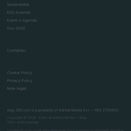
Sostenibilità
ESG Aziende
Eventi e Agenda
Onu 2030
MAGAZINE
Contattaci
LEGALE
Cookie Policy
Privacy Policy
Note legali
esg-365.com is a property of AdHub Media S.r.l. — REA 2729933
Copyright © 2026 · Edito da AdHub Media — Italia
Tutti i diritti riservati
I contenuti sono curati dalla redazione con il supporto di strumenti digitali e