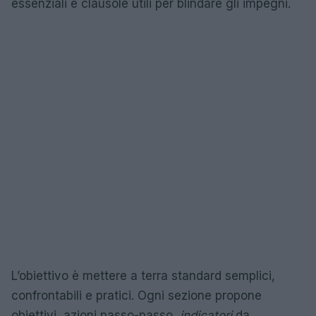
essenziali e clausole utili per blindare gli impegni.
L’obiettivo è mettere a terra standard semplici,
confrontabili e pratici. Ogni sezione propone
obiettivi, azioni passo-passo,
indicatori
da