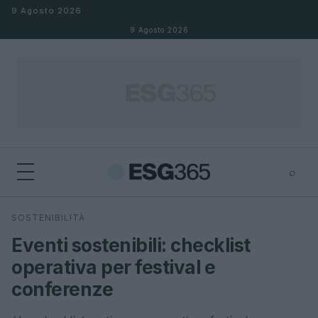
Salta al contenuto
9 Agosto 2026
9 Agosto 2026
⌕
×
⌕
SOSTENIBILITÀ
Cerca
Eventi sostenibili: checklist
operativa per festival e
conferenze