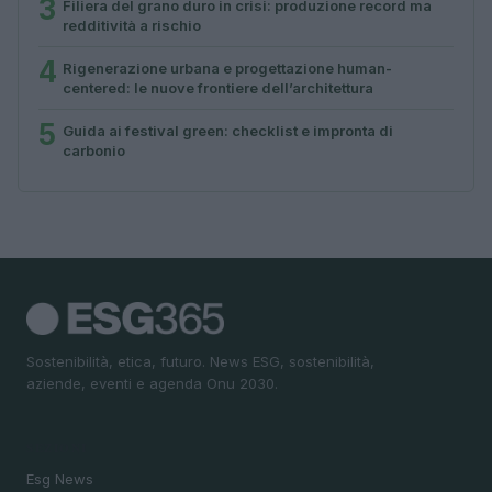
3
Filiera del grano duro in crisi: produzione record ma
redditività a rischio
4
Rigenerazione urbana e progettazione human-
centered: le nuove frontiere dell’architettura
5
Guida ai festival green: checklist e impronta di
carbonio
Sostenibilità, etica, futuro. News ESG, sostenibilità,
aziende, eventi e agenda Onu 2030.
SEZIONI
Esg News