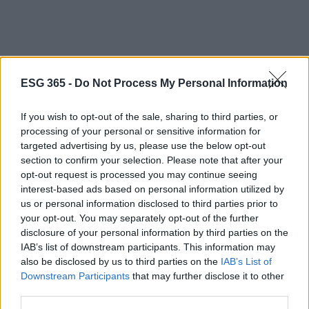
ESG 365 -
Do Not Process My Personal Information
If you wish to opt-out of the sale, sharing to third parties, or
KPI: % fornitori con policy ambientale; %
processing of your personal or sensitive information for
materiale noleggiato/riutilizzato; n. consegne
targeted advertising by us, please use the below opt-out
consolidate; ton CO₂e logistica.
section to confirm your selection. Please note that after your
Clausola tipo: “Il saldo (20%) è subordinato alla
opt-out request is processed you may continue seeing
consegna del report ambientale con indicatori e
interest-based ads based on personal information utilized by
prove documentali”.
us or personal information disclosed to third parties prior to
your opt-out. You may separately opt-out of the further
Community: micro-forniture da artigiani locali
disclosure of your personal information by third parties on the
per arredi e segnaletica; borse lavoro per
IAB’s list of downstream participants. This information may
giovani tecnici del territorio.
also be disclosed by us to third parties on the
IAB’s List of
Downstream Participants
that may further disclose it to other
Comunicazione e dati: nudge,
third parties.
trasparenza e coinvolgimento