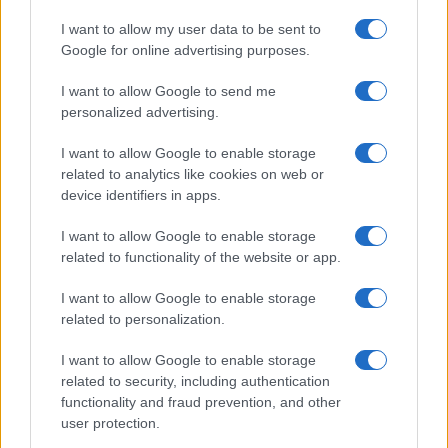
ambientali devono essere verificabili su una
pagina pubblica dell’evento”.
I want to allow my user data to be sent to
Google for online advertising purposes.
Community: forum pre-evento con comitati di
quartiere; programmi di volontariato con scuole
I want to allow Google to send me
e università; report pubblico presentato in
personalized advertising.
auditorium civico.
I want to allow Google to enable storage
related to analytics like cookies on web or
device identifiers in apps.
AUTORE
Edoardo Marchesi
I want to allow Google to enable storage
related to functionality of the website or app.
Edoardo Marchesi, voce delle notizie di
Palermo, ricorda la notte in cui seguì il corteo
I want to allow Google to enable storage
in via Maqueda e decise di chiedere carte e
related to personalization.
nomi: da allora predilige verifiche sul campo.
In redazione guida l’agenda delle emergenze
I want to allow Google to enable storage
e custodisce una collezione di vecchie
related to security, including authentication
mappe della città.
functionality and fraud prevention, and other
user protection.