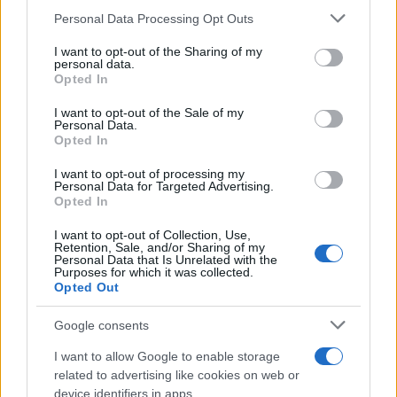
AUTORE
Please note that this website/app uses one or more Google
Personal Data Processing Opt Outs
AiAdhubMedia
services and may gather and store information including but
not limited to your visit or usage behaviour. You may click to
I want to opt-out of the Sharing of my
personal data.
grant or deny consent to Google and its third-party tags to
Opted In
use your data for below specified purposes in below Google
consent section.
I want to opt-out of the Sale of my
Personal Data.
Opted In
I want to opt-out of processing my
Personal Data for Targeted Advertising.
Opted In
I want to opt-out of Collection, Use,
Retention, Sale, and/or Sharing of my
Personal Data that Is Unrelated with the
Purposes for which it was collected.
Opted Out
Google consents
I want to allow Google to enable storage
related to advertising like cookies on web or
device identifiers in apps.