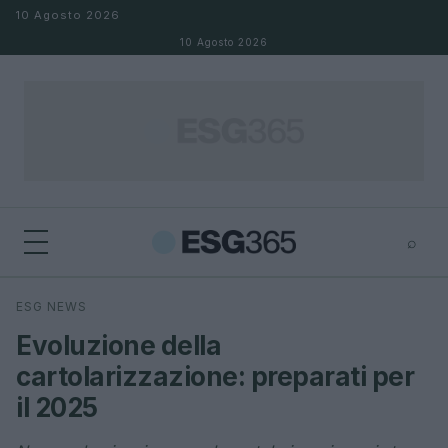
Salta al contenuto
10 Agosto 2026
10 Agosto 2026
⌕
×
⌕
ESG NEWS
Cerca
Evoluzione della
cartolarizzazione: preparati per
il 2025