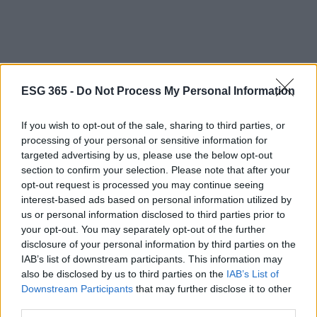
ESG 365 -
Do Not Process My Personal Information
In conclusione, il futuro della cartolarizzazione è in
If you wish to opt-out of the sale, sharing to third parties, or
processing of your personal or sensitive information for
continua evoluzione, promettendo un periodo di
targeted advertising by us, please use the below opt-out
grande dinamismo e sfide stimolanti. Rimanere
section to confirm your selection. Please note that after your
aggiornati su questo affascinante settore è
opt-out request is processed you may continue seeing
interest-based ads based on personal information utilized by
essenziale, così come esplorare le opportunità che
us or personal information disclosed to third parties prior to
stanno arrivando. Condividi le tue opinioni e scopri
your opt-out. You may separately opt-out of the further
come puoi essere parte di questa trasformazione!
disclosure of your personal information by third parties on the
IAB’s list of downstream participants. This information may
💡🌍
also be disclosed by us to third parties on the
IAB’s List of
Downstream Participants
that may further disclose it to other
third parties.