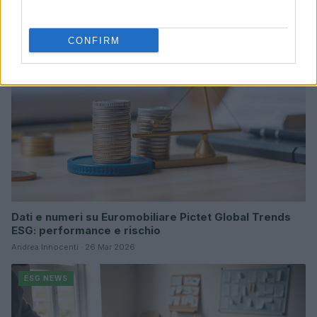
Ilaria Galli · 15 Giu 2026
CONFIRM
ESG NEWS
Dati e numeri su Euromobiliare Pictet Global Trends
ESG: performance e rischio
Andrea Innocenti · 26 Mar 2026
ESG NEWS