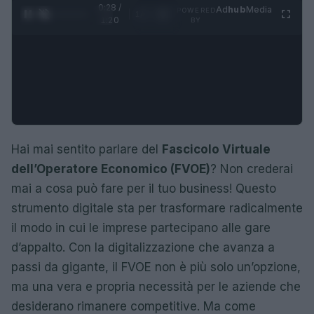
0:29 /
Ad
hub
Media
POWERED
1
/
4
1:20
BY
Hai mai sentito parlare del
Fascicolo Virtuale
dell’Operatore Economico (FVOE)
? Non crederai
mai a cosa può fare per il tuo business! Questo
strumento digitale sta per trasformare radicalmente
il modo in cui le imprese partecipano alle gare
d’appalto. Con la digitalizzazione che avanza a
passi da gigante, il FVOE non è più solo un’opzione,
ma una vera e propria necessità per le aziende che
desiderano rimanere competitive. Ma come