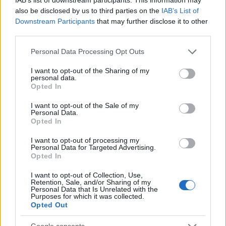
siano sempre aggiornati e veritieri. Solo così si
also be disclosed by us to third parties on the
IAB’s List of
potrà continuare a garantire un sistema di appalti
Downstream Participants
that may further disclose it to other
giusto e trasparente per tutti. Quindi, sei pronto a
third parties.
sfruttare al massimo il FVOE? 🚀
Please note that this website/app uses one or more Google
Personal Data Processing Opt Outs
services and may gather and store information including but
not limited to your visit or usage behaviour. You may click to
I want to opt-out of the Sharing of my
personal data.
grant or deny consent to Google and its third-party tags to
Opted In
AUTORE
use your data for below specified purposes in below Google
AiAdhubMedia
consent section.
I want to opt-out of the Sale of my
Personal Data.
Opted In
I want to opt-out of processing my
Personal Data for Targeted Advertising.
Opted In
I want to opt-out of Collection, Use,
Retention, Sale, and/or Sharing of my
Personal Data that Is Unrelated with the
Purposes for which it was collected.
Opted Out