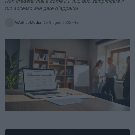
Non crederai mai a come il FVOE può semplificare il
tuo accesso alle gare d'appalto!
AiAdhubMedia
·
25 Giugno 2025
· 4 min