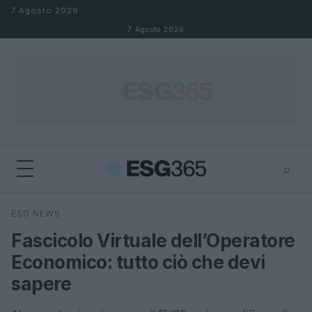
Salta al contenuto
7 Agosto 2026
7 Agosto 2026
⌕
×
⌕
ESG NEWS
Cerca
Fascicolo Virtuale dell’Operatore
Economico: tutto ciò che devi
sapere