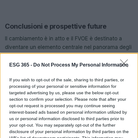
Conclusioni e prospettive future
Il cambiamento è in atto e il FVOE è destinato a
diventare un elemento centrale nel panorama degli
appalti pubblici in Italia. Ma quali saranno i prossimi
passi? Con la continua evoluzione della
ESG 365 -
Do Not Process My Personal Information
digitalizzazione e il supporto delle istituzioni, le
If you wish to opt-out of the sale, sharing to third parties, or
aspettative sono alte. Le stazioni appaltanti e le
processing of your personal or sensitive information for
imprese devono adattarsi a questo nuovo sistema
targeted advertising by us, please use the below opt-out
per trarne il massimo beneficio.
section to confirm your selection. Please note that after your
opt-out request is processed you may continue seeing
interest-based ads based on personal information utilized by
Non dimentichiamo che il FVOE è un’opportunità,
us or personal information disclosed to third parties prior to
ma anche una responsabilità. Ogni operatore
your opt-out. You may separately opt-out of the further
economico deve garantire che i propri documenti
disclosure of your personal information by third parties on the
IAB’s list of downstream participants. This information may