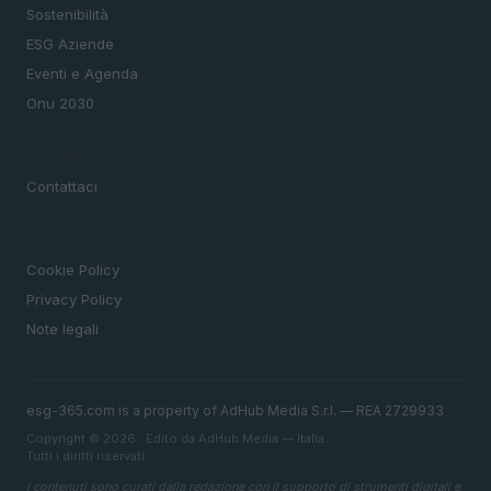
Sostenibilità
ESG Aziende
Eventi e Agenda
Onu 2030
MAGAZINE
Contattaci
LEGALE
Cookie Policy
Privacy Policy
Note legali
esg-365.com is a property of AdHub Media S.r.l. — REA 2729933
Copyright © 2026 · Edito da AdHub Media — Italia
Tutti i diritti riservati
I contenuti sono curati dalla redazione con il supporto di strumenti digitali e