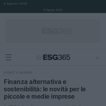
Salta al contenuto
8 Agosto 2026
8 Agosto 2026
⌕
×
⌕
EVENTI E AGENDA
Cerca
Finanza alternativa e
sostenibilità: le novità per le
piccole e medie imprese