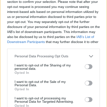
supportare gli investimenti e lo sviluppo delle
section to confirm your selection. Please note that after your
opt-out request is processed you may continue seeing
imprese turistiche. Questo bando rappresenta
interest-based ads based on personal information utilized by
un’ulteriore opportunità per le PMI del settore
us or personal information disclosed to third parties prior to
turistico di accedere a risorse finanziarie per
your opt-out. You may separately opt-out of the further
disclosure of your personal information by third parties on the
migliorare la competitività, la digitalizzazione e la
IAB’s list of downstream participants. This information may
sostenibilità delle proprie strutture.
also be disclosed by us to third parties on the
IAB’s List of
Downstream Participants
that may further disclose it to other
third parties.
AUTORE
Please note that this website/app uses one or more Google
Personal Data Processing Opt Outs
Ilaria Galli
services and may gather and store information including but
not limited to your visit or usage behaviour. You may click to
I want to opt-out of the Sharing of my
Ilaria Galli ha firmato il desk che ha svelato un
personal data.
grant or deny consent to Google and its third-party tags to
caso amministrativo triestino dopo accessi agli
Opted In
use your data for below specified purposes in below Google
atti al Municipio, sostenendo la linea editoriale
consent section.
di rigore documentale. Editor di redazione, ha
I want to opt-out of the Sale of my
Personal Data.
un tratto unico: colleziona verbali storici del
Opted In
Porto Vecchio.
I want to opt-out of processing my
Personal Data for Targeted Advertising.
Opted In