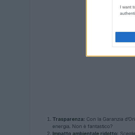
I want t
authenti
Trasparenza:
Con la Garanzia d’Ori
energia. Non è fantastico?
Impatto ambientale ridotto:
Sceglie