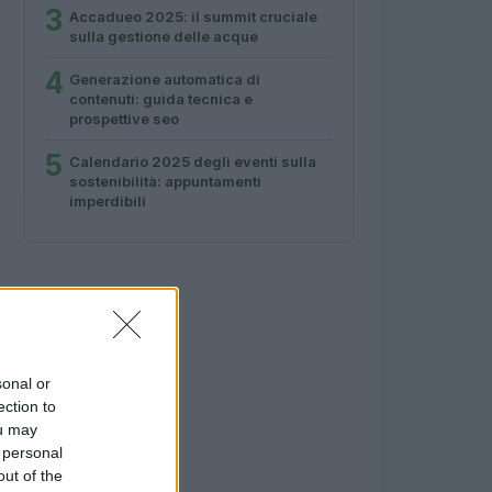
3
Accadueo 2025: il summit cruciale
sulla gestione delle acque
4
Generazione automatica di
contenuti: guida tecnica e
prospettive seo
5
Calendario 2025 degli eventi sulla
sostenibilità: appuntamenti
imperdibili
sonal or
ection to
ou may
 personal
out of the