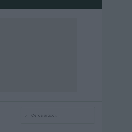
⌕
Cerca