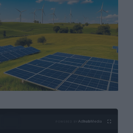
Ad
hub
Media
POWERED BY