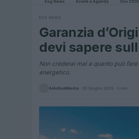
Esg News
Eventi e Agenda
Onu 203
ESG NEWS
Garanzia d’Origi
devi sapere sul
Non crederai mai a quanto può fare 
energetico.
AiAdhubMedia
·
26 Giugno 2025
· 4 min