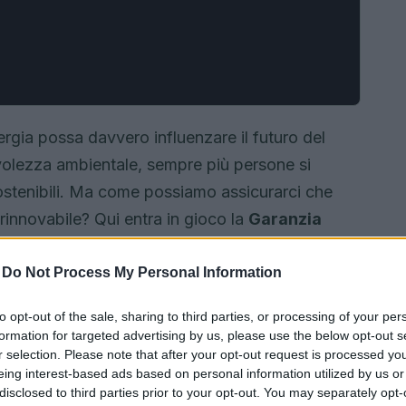
ergia possa davvero influenzare il futuro del
olezza ambientale, sempre più persone si
ostenibili. Ma come possiamo assicurarci che
 rinnovabile? Qui entra in gioco la
Garanzia
rivoluzionare la tua idea di energia green.
-
Do Not Process My Personal Information
to opt-out of the sale, sharing to third parties, or processing of your per
formation for targeted advertising by us, please use the below opt-out s
r selection. Please note that after your opt-out request is processed y
eing interest-based ads based on personal information utilized by us or
disclosed to third parties prior to your opt-out. You may separately opt-