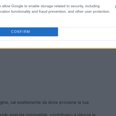
o allow Google to enable storage related to security, including
cation functionality and fraud prevention, and other user protection.
CONFIRM
gine, sai esattamente da dove proviene la tua
ndo energia rinnovabile, contribuisci a ridurre le