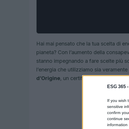
Hai mai pensato che la tua scelta di en
pianeta? Con l’aumento della consapev
stanno impegnando a fare scelte più s
l’energia che utilizziamo sia veramente
d’Origine
, un certificato che potrebbe 
ESG 365 
If you wish 
sensitive in
confirm you
continue se
information 