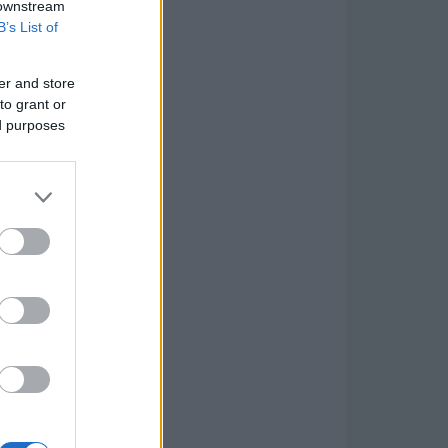
 downstream
B’s List of
er and store
to grant or
ed purposes