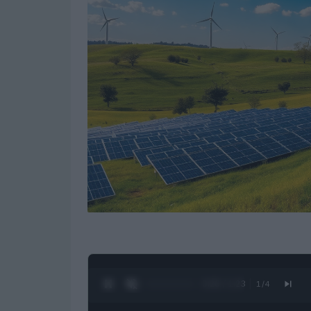
0:28 / 1:23
1
/
4