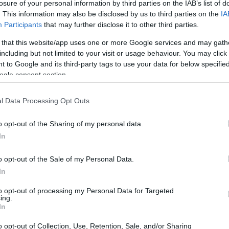
losure of your personal information by third parties on the IAB’s list of
. This information may also be disclosed by us to third parties on the
IA
Participants
that may further disclose it to other third parties.
 that this website/app uses one or more Google services and may gath
including but not limited to your visit or usage behaviour. You may click 
 to Google and its third-party tags to use your data for below specifi
ogle consent section.
l Data Processing Opt Outs
o opt-out of the Sharing of my personal data.
ne?
In
cato elettronico che attesta ufficialmente che
o opt-out of the Sale of my Personal Data.
 stata prodotta da fonti rinnovabili. Ogni
In
 impianti solari, eolici, idroelettrici e
to opt-out of processing my Personal Data for Targeted
ing.
o sistema non è solo una formalità: è stato
In
ciabilità, consentendo a chi consuma energia di
o opt-out of Collection, Use, Retention, Sale, and/or Sharing