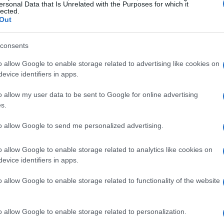
 utilizzano energia pulita. Ma non finisce qui!
ersonal Data that Is Unrelated with the Purposes for which it
lected.
Out
anche per combattere pratiche scorrette nel
to che ha un ciclo di vita tracciabile, puoi essere
consents
 realmente prodotta da fonti rinnovabili, e non
o allow Google to enable storage related to advertising like cookies on
nza alcun controllo. Ti sei mai chiesto quanto
evice identifiers in apps.
quotidiana?
o allow my user data to be sent to Google for online advertising
s.
liere energia con Garanzia
to allow Google to send me personalized advertising.
o allow Google to enable storage related to analytics like cookies on
ichetta; è un vero e proprio passaporto per un
evice identifiers in apps.
to certificato offre a chi consuma energia una
o allow Google to enable storage related to functionality of the website
ta proviene da fonti rinnovabili. Ma quali sono i
insieme!
o allow Google to enable storage related to personalization.