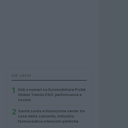
PIÙ LETTI
1
Dati e numeri su Euromobiliare Pictet
Global Trends ESG: performance e
rischio
2
Sanità sarda e transizione verde: tra
case della comunità, industria
farmaceutica e tensioni politiche