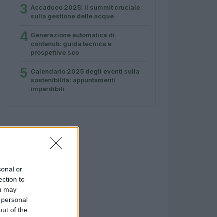
3
Accadueo 2025: il summit cruciale
sulla gestione delle acque
4
Generazione automatica di
contenuti: guida tecnica e
prospettive seo
5
Calendario 2025 degli eventi sulla
sostenibilità: appuntamenti
imperdibili
sonal or
ection to
ou may
 personal
out of the