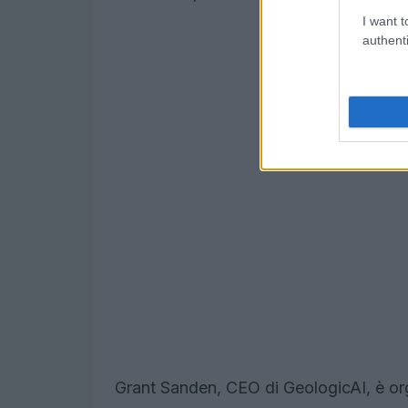
I want t
authenti
Grant Sanden, CEO di GeologicAI, è org