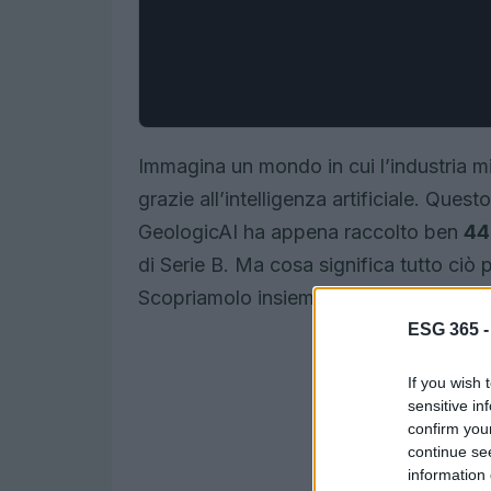
Immagina un mondo in cui l’industria mi
grazie all’intelligenza artificiale. Ques
GeologicAI ha appena raccolto ben
44 
di Serie B. Ma cosa significa tutto ciò p
Scopriamolo insieme!
ESG 365 
If you wish 
sensitive in
confirm you
continue se
information 