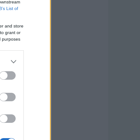
 downstream
B’s List of
er and store
to grant or
ed purposes