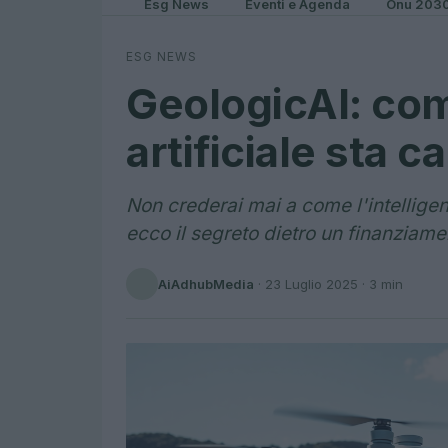
Esg News
Eventi e Agenda
Onu 203
ESG NEWS
GeologicAI: com
artificiale sta 
Non crederai mai a come l'intelligenz
ecco il segreto dietro un finanziamen
AiAdhubMedia
·
23 Luglio 2025
· 3 min