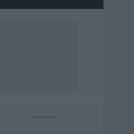
⌕
Cerca