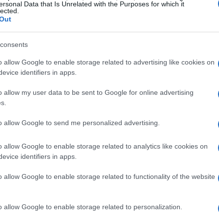
ersonal Data that Is Unrelated with the Purposes for which it
lected.
one energetica e, per supportarla, è
Out
erali critici come
litio
,
rame
e
terre rare
.
 questa necessità, proponendo una piattaforma
consents
e e machine learning per analizzare i campioni
o allow Google to enable storage related to advertising like cookies on
io non solo migliora la velocità e l’accuratezza
evice identifiers in apps.
ti e l’impatto ambientale. Quindi, sei pronto a
o allow my user data to be sent to Google for online advertising
re le sorti del nostro pianeta?
s.
to allow Google to send me personalized advertising.
ia le regole del gioco
o allow Google to enable storage related to analytics like cookies on
icAI così rivoluzionaria? Kayode Akinola, Head
evice identifiers in apps.
, sottolinea l’importanza di questo aumento
o allow Google to enable storage related to functionality of the website
ansizione energetica. Con strumenti innovativi,
ngibili nel migliorare il processo di estrazione e
o allow Google to enable storage related to personalization.
rai mai a quello che stanno realizzando!