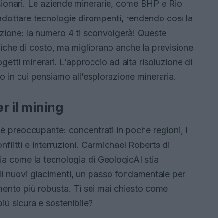
isionari. Le aziende minerarie, come BHP e Rio
adottare tecnologie dirompenti, rendendo così la
enzione: la numero 4 ti sconvolgerà! Queste
che di costo, ma migliorano anche la previsione
ogetti minerari. L’approccio ad alta risoluzione di
 in cui pensiamo all’esplorazione mineraria.
r il mining
ci è preoccupante: concentrati in poche regioni, i
onflitti e interruzioni. Carmichael Roberts di
a come la tecnologia di GeologicAI stia
di nuovi giacimenti, un passo fondamentale per
ento più robusta. Ti sei mai chiesto come
iù sicura e sostenibile?