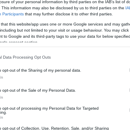
losure of your personal information by third parties on the IAB’s list of
. This information may also be disclosed by us to third parties on the
IA
Participants
that may further disclose it to other third parties.
 that this website/app uses one or more Google services and may gath
including but not limited to your visit or usage behaviour. You may click 
 to Google and its third-party tags to use your data for below specifi
ogle consent section.
l Data Processing Opt Outs
o opt-out of the Sharing of my personal data.
a la differenza
In
 un investimento significativo guidato da
o opt-out of the Sale of my Personal Data.
a nomi del calibro di
BHP Ventures
,
Rio Tinto
e
In
a loro missione? Accelerare l’implementazione
to opt-out of processing my Personal Data for Targeted
ing.
a artificiale e sensori per l’industria mineraria
In
uciale per noi?
o opt-out of Collection, Use, Retention, Sale, and/or Sharing