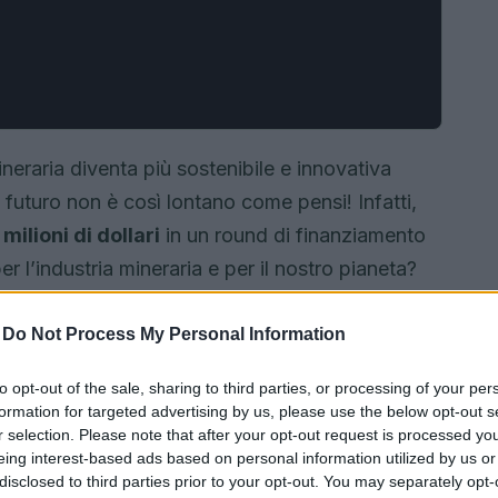
neraria diventa più sostenibile e innovativa
to futuro non è così lontano come pensi! Infatti,
milioni di dollari
in un round di finanziamento
er l’industria mineraria e per il nostro pianeta?
-
Do Not Process My Personal Information
to opt-out of the sale, sharing to third parties, or processing of your per
formation for targeted advertising by us, please use the below opt-out s
r selection. Please note that after your opt-out request is processed y
eing interest-based ads based on personal information utilized by us or
disclosed to third parties prior to your opt-out. You may separately opt-