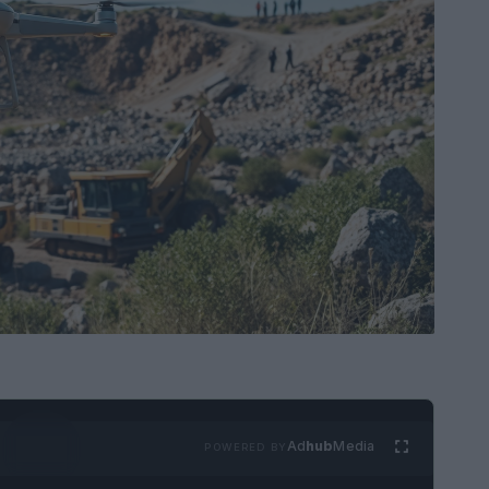
Ad
hub
Media
POWERED BY