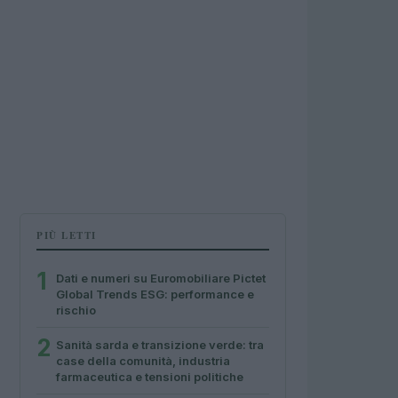
PIÙ LETTI
1
Dati e numeri su Euromobiliare Pictet
Global Trends ESG: performance e
rischio
2
Sanità sarda e transizione verde: tra
case della comunità, industria
farmaceutica e tensioni politiche