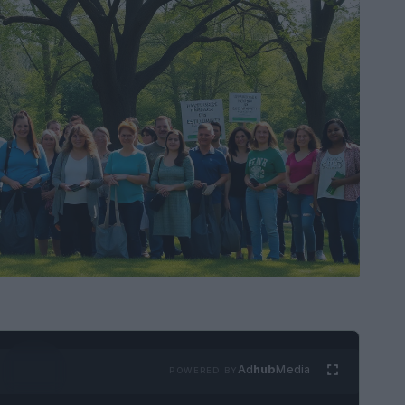
Ad
hub
Media
POWERED BY