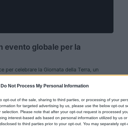
n evento globale per la
ce per celebrare la Giornata della Terra, un
ella lotta per la salvaguardia del nostro Pianeta.
-
Do Not Process My Personal Information
rth Day, questa manifestazione è diventata un
egno collettivo verso un futuro sostenibile. Nel
to opt-out of the sale, sharing to third parties, or processing of your per
di questa giornata, un traguardo che sottolinea
formation for targeted advertising by us, please use the below opt-out s
r selection. Please note that after your opt-out request is processed y
 promuovere pratiche sostenibili.
eing interest-based ads based on personal information utilized by us or
disclosed to third parties prior to your opt-out. You may separately opt-