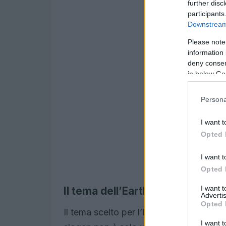
further disc
participants
Downstream 
Please note
information 
deny consent
in below Go
Persona
I want t
Opted 
I want t
Opted 
I want 
Il tema dell’Earth Day 2025
Advertis
Opted 
Il tema scelto per l’Earth Day 2025 è “
I want t