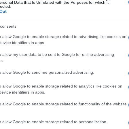
 sull’uso delle risorse energetiche, ma anche un
ersonal Data that Is Unrelated with the Purposes for which it
lected.
ttivo è chiaro: promuovere l’uso delle fonti
Out
 elettricità pulita entro il 2030. Questo traguardo
che durante la Cop28 di Dubai, dove i negoziatori
consents
trebbero guidare questo cambiamento.
o allow Google to enable storage related to advertising like cookies on
evice identifiers in apps.
collettivo
o allow my user data to be sent to Google for online advertising
s.
ivi, è fondamentale unire le forze. Sono
ti in circa 1.550 miliardi di dollari all’anno tra il
to allow Google to send me personalized advertising.
ziale anche una spinta dal basso, che coinvolga
o allow Google to enable storage related to analytics like cookies on
 un impegno condiviso. L’energia della Giornata
evice identifiers in apps.
ni persona di contribuire al cambiamento,
o allow Google to enable storage related to functionality of the website
cali e globali.
o allow Google to enable storage related to personalization.
a differenza