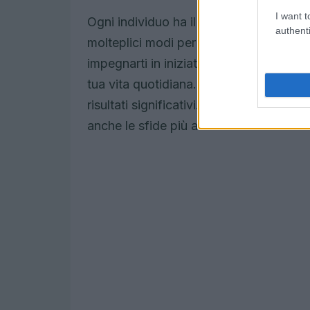
I want t
Ogni individuo ha il potere di essere u
authenti
molteplici modi per partecipare alla Gior
impegnarti in iniziative ecologiche, o s
tua vita quotidiana. Ogni piccola azio
risultati significativi. La Giornata dell
anche le sfide più ardue.