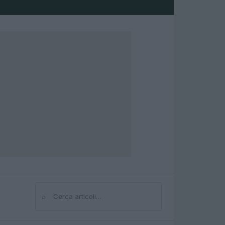
⌕
Cerca