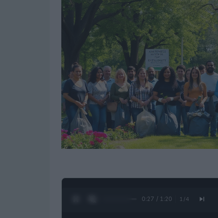
0:28 / 1:20
1
/
4