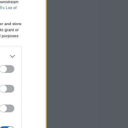
 downstream
B’s List of
er and store
to grant or
ed purposes