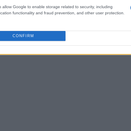
o allow Google to enable storage related to security, including
n catalizzatore per il cambiamento. Ci sono
cation functionality and fraud prevention, and other user protection.
nata della Terra: puoi unirti a eventi locali,
emplicemente adottare pratiche sostenibili nella
ne conta e, quando unite, possono portare a
CONFIRM
a Terra ci ricorda che insieme possiamo affrontare