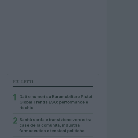
PIÙ LETTI
1
Dati e numeri su Euromobiliare Pictet
Global Trends ESG: performance e
rischio
2
Sanità sarda e transizione verde: tra
case della comunità, industria
farmaceutica e tensioni politiche