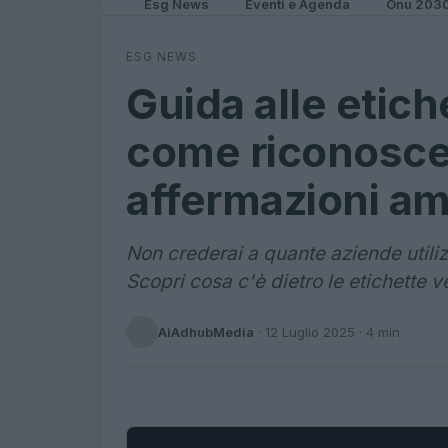
Esg News
Eventi e Agenda
Onu 203
ESG NEWS
Guida alle etich
come riconoscer
affermazioni am
Non crederai a quante aziende utili
Scopri cosa c'è dietro le etichette 
AiAdhubMedia
·
12 Luglio 2025
· 4 min