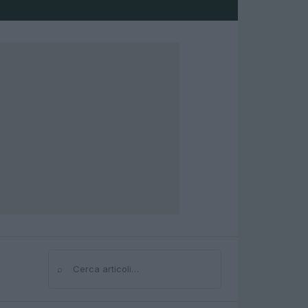
⌕
Cerca