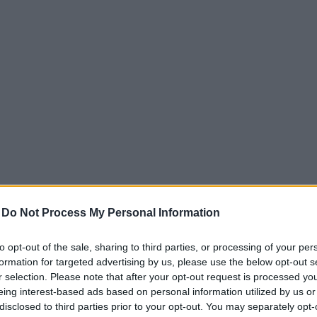
-
Do Not Process My Personal Information
oni ecologiche?
to opt-out of the sale, sharing to third parties, or processing of your per
formation for targeted advertising by us, please use the below opt-out s
r selection. Please note that after your opt-out request is processed y
arazioni che suggeriscono che un prodotto è
eing interest-based ads based on personal information utilized by us or
 ridotto. Queste affermazioni possono riguardare
disclosed to third parties prior to your opt-out. You may separately opt-