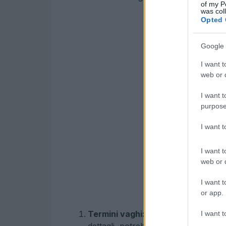
of my P
was col
Opted 
Google 
I want t
web or d
I want t
purpose
I want 
I want t
web or d
I want t
or app.
Termini vaghi:
Se l’etichetta usa pa
I want t