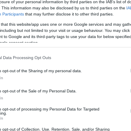
losure of your personal information by third parties on the IAB’s list of
. Tuttavia, è fondamentale sapere che non tutte
. This information may also be disclosed by us to third parties on the
IA
 prove scientifiche solide. Ti è mai capitato di
Participants
that may further disclose it to other third parties.
 verità è che esistono normative precise da
 that this website/app uses one or more Google services and may gath
 affermazioni.
including but not limited to your visit or usage behaviour. You may click 
 to Google and its third-party tags to use your data for below specifi
ogle consent section.
mazioni ecologiche da quelle ingannevoli, la
ornato le sue linee guida. Queste indicazioni
l Data Processing Opt Outs
a di prodotti ‘green’. Ad esempio, se un
deve realmente contenere fibra di bambù e non
o opt-out of the Sharing of my personal data.
In
così, non dovrebbe portare tale nome. Ti sei mai
te fuorvianti? È tempo di fare attenzione!
o opt-out of the Sale of my Personal Data.
In
egnali di allerta
to opt-out of processing my Personal Data for Targeted
ing.
In
ue segnali da tenere d’occhio quando leggi
o opt-out of Collection, Use, Retention, Sale, and/or Sharing