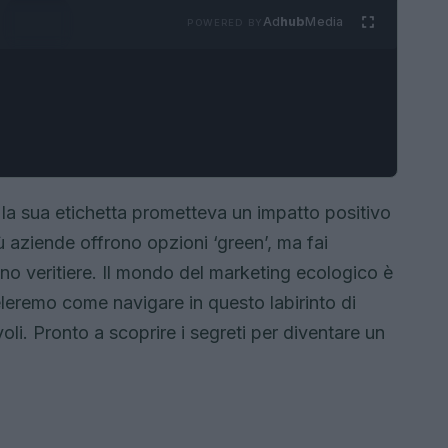
Ad
hub
Media
POWERED BY
la sua etichetta prometteva un impatto positivo
 aziende offrono opzioni ‘green’, ma fai
ono veritiere. Il mondo del marketing ecologico è
veleremo come navigare in questo labirinto di
li. Pronto a scoprire i segreti per diventare un