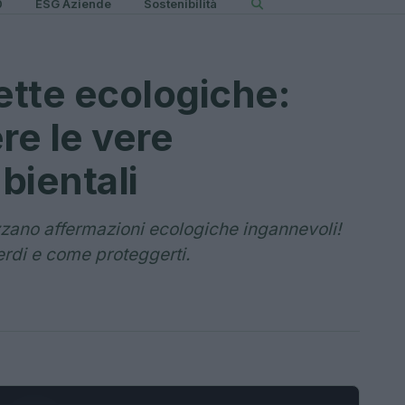
0
ESG Aziende
Sostenibilità
ette ecologiche:
e le vere
bientali
zzano affermazioni ecologiche ingannevoli!
verdi e come proteggerti.