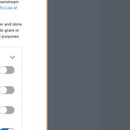
 downstream
B’s List of
er and store
to grant or
ed purposes