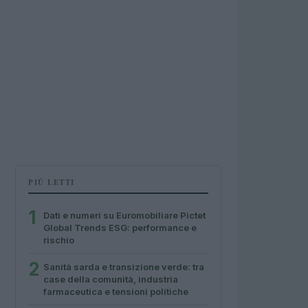
PIÙ LETTI
1
Dati e numeri su Euromobiliare Pictet
Global Trends ESG: performance e
rischio
2
Sanità sarda e transizione verde: tra
case della comunità, industria
farmaceutica e tensioni politiche