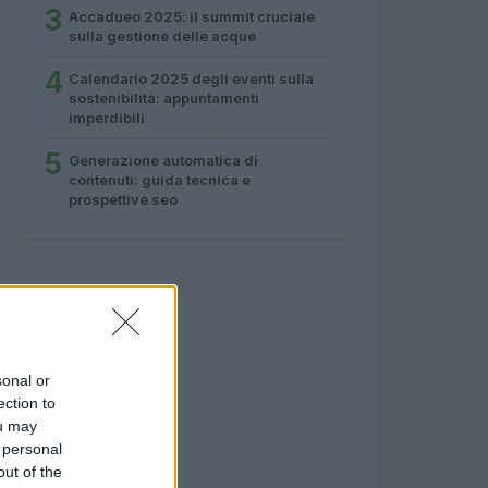
3
Accadueo 2025: il summit cruciale
sulla gestione delle acque
4
Calendario 2025 degli eventi sulla
sostenibilità: appuntamenti
imperdibili
5
Generazione automatica di
contenuti: guida tecnica e
prospettive seo
sonal or
ection to
ou may
 personal
out of the