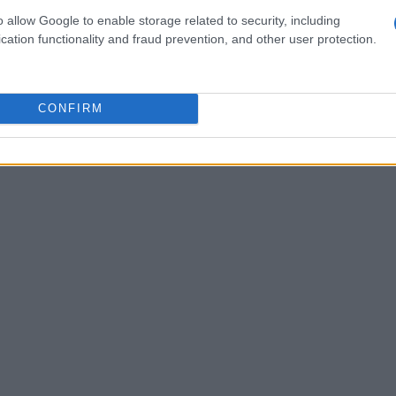
 report ESG trasparenti. È fondamentale investire
o allow Google to enable storage related to security, including
cation functionality and fraud prevention, and other user protection.
o l’efficienza energetica e riducano l’impatto
CONFIRM