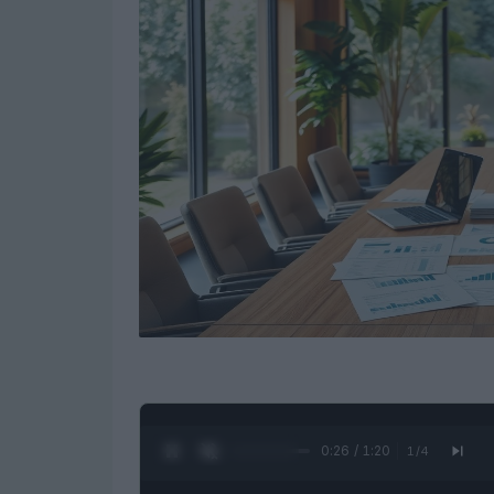
0:27 / 1:20
1
/
4