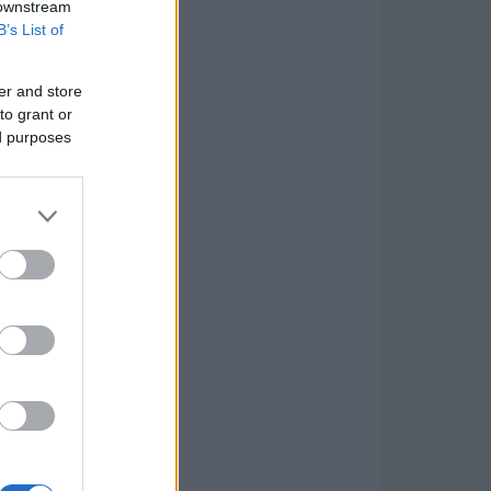
 downstream
B’s List of
er and store
to grant or
ed purposes