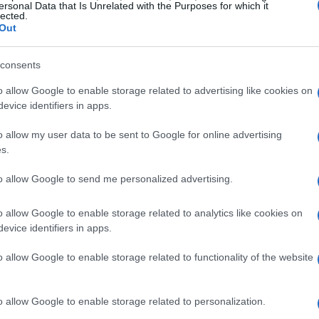
ntato da un cambiamento nei valori dei
ersonal Data that Is Unrelated with the Purposes for which it
lected.
e di sostenibilità nei modelli di business.
Out
consents
 e società
o allow Google to enable storage related to advertising like cookies on
e delle pratiche ESG comporta il rischio di
evice identifiers in apps.
e adottano un approccio proattivo non solo
o allow my user data to be sent to Google for online advertising
ssono anche beneficiare di una
crescita
s.
come evidenziato da
Gartner
. Le implicazioni per
to allow Google to send me personalized advertising.
tore energetico a quello della moda, le aziende
antire la loro sostenibilità a lungo termine.
o allow Google to enable storage related to analytics like cookies on
evice identifiers in apps.
o allow Google to enable storage related to functionality of the website
 aziende devono iniziare a
integrare
le pratiche
o allow Google to enable storage related to personalization.
plica la formazione dei dipendenti, l’adozione di