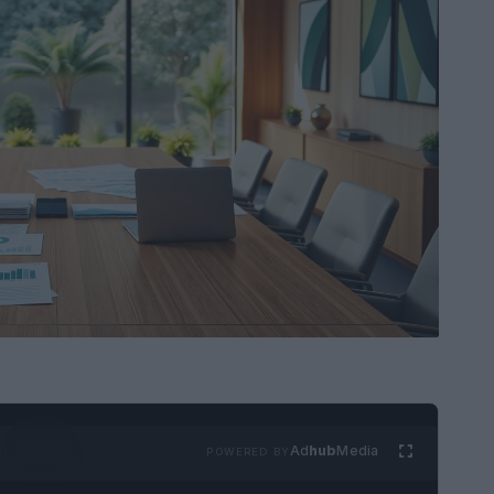
Ad
hub
Media
POWERED BY