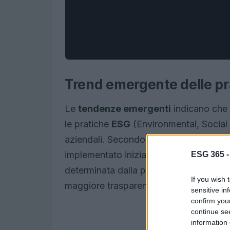
Trend emergente delle pr
Le
tendenze emergenti
indicano che 
le pratiche
ESG
(Environmental, Social 
aziendali. Secondo un rapporto di
Pw
implementato iniziative ESG nell’ultim
ESG 365 
determinata dalla pressione degli inves
If you wish 
maggiore trasparenza e responsabilità 
sensitive in
confirm you
continue se
information 