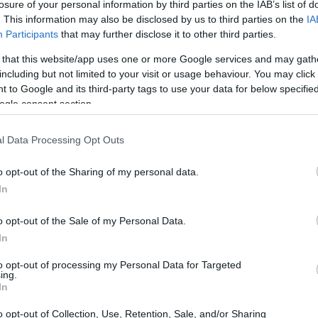
losure of your personal information by third parties on the IAB’s list of
. This information may also be disclosed by us to third parties on the
IA
Participants
that may further disclose it to other third parties.
 that this website/app uses one or more Google services and may gath
including but not limited to your visit or usage behaviour. You may click 
 to Google and its third-party tags to use your data for below specifi
ogle consent section.
l Data Processing Opt Outs
o opt-out of the Sharing of my personal data.
In
o opt-out of the Sale of my Personal Data.
In
ista
to opt-out of processing my Personal Data for Targeted
ing.
aspettata: si prevede che entro il 2027, oltre il
In
à obbligato a riportare le proprie performance
o opt-out of Collection, Use, Retention, Sale, and/or Sharing