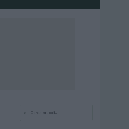
⌕
Cerca