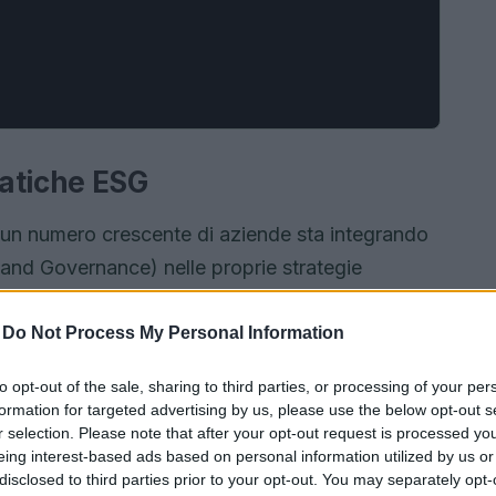
atiche ESG
un numero crescente di aziende sta integrando
and Governance) nelle proprie strategie
C
, il 77% delle aziende della Fortune 500 ha
o anno. Questa crescente attenzione è
-
Do Not Process My Personal Information
titori e dai cambiamenti normativi che richiedono
to opt-out of the sale, sharing to third parties, or processing of your per
sociale.
formation for targeted advertising by us, please use the below opt-out s
r selection. Please note that after your opt-out request is processed y
eing interest-based ads based on personal information utilized by us or
disclosed to third parties prior to your opt-out. You may separately opt-