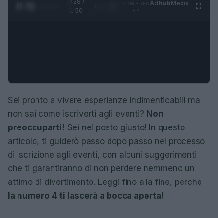
0:28 /
Ad
hub
Media
POWERED
1
/
4
1:50
BY
Sei pronto a vivere esperienze indimenticabili ma
non sai come iscriverti agli eventi?
Non
preoccuparti!
Sei nel posto giusto! In questo
articolo, ti guiderò passo dopo passo nel processo
di iscrizione agli eventi, con alcuni suggerimenti
che ti garantiranno di non perdere nemmeno un
attimo di divertimento. Leggi fino alla fine, perché
la numero 4 ti lascerà a bocca aperta!