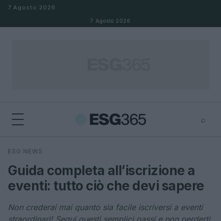
Salta al contenuto
7 Agosto 2026
7 Agosto 2026
⌕
×
⌕
ESG NEWS
Cerca
Guida completa all’iscrizione a
eventi: tutto ciò che devi sapere
Non crederai mai quanto sia facile iscriversi a eventi
straordinari! Segui questi semplici passi e non perderti