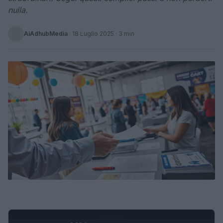
nulla.
AiAdhubMedia
·
18 Luglio 2025
· 3 min