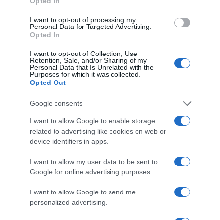
Opted In
I want to opt-out of processing my
Personal Data for Targeted Advertising.
Opted In
I want to opt-out of Collection, Use,
Sanità sarda e transizione verde: tra case della
Retention, Sale, and/or Sharing of my
comunità, industria farmaceutica e tensioni politiche
Personal Data that Is Unrelated with the
Purposes for which it was collected.
Ilaria Galli · 15 Giu 2026
Opted Out
ESG NEWS
Google consents
I want to allow Google to enable storage
related to advertising like cookies on web or
device identifiers in apps.
I want to allow my user data to be sent to
Google for online advertising purposes.
I want to allow Google to send me
personalized advertising.
Dati e numeri su Euromobiliare Pictet Global Trends