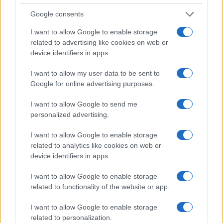
semplici, come la verifica periodica dei
sensori
il
Google consents
ricalcolo dei setpoint stagionali e il controllo dei
I want to allow Google to enable storage
filtri, mantengono prestazioni e comfort.
related to advertising like cookies on web or
device identifiers in apps.
Coinvolgere gli utenti, con indicazioni chiare su uso
degli spazi e segnalazione anomalie, crea un
I want to allow my user data to be sent to
circolo virtuoso.
Google for online advertising purposes.
I want to allow Google to send me
La trasformazione non è un progetto isolato ma un
personalized advertising.
percorso. Misurare, correggere e condividere i
risultati consolida la cultura dell’efficienza. Con
I want to allow Google to enable storage
related to analytics like cookies on web or
scelte mirate e un BMS ben progettato, anche un
device identifiers in apps.
edificio datato può offrire
comfort
superiore, costi
operativi ridotti e una gestione sostenibile a prova
I want to allow Google to enable storage
related to functionality of the website or app.
di tempo.
I want to allow Google to enable storage
related to personalization.