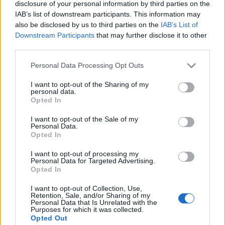
allarmi
qualificati.
disclosure of your personal information by third parties on the
IAB’s list of downstream participants. This information may
Eccezioni tipiche riguardano edifici con involucro
also be disclosed by us to third parties on the
IAB’s List of
Downstream Participants
that may further disclose it to other
molto scadente o impianti obsoleti: in questi casi, il
third parties.
retrofit impiantistico
può richiedere interventi più
Please note that this website/app uses one or more Google
profondi (generatori ad alta efficienza, pompe di
Personal Data Processing Opt Outs
services and may gather and store information including but
calore, centraline evolute). Dove la connettività è
not limited to your visit or usage behaviour. You may click to
I want to opt-out of the Sharing of my
personal data.
limitata, soluzioni
edge
con storicizzazione locale e
grant or deny consent to Google and its third-party tags to
Opted In
use your data for below specified purposes in below Google
sincronizzazione differita mantengono affidabilità
consent section.
I want to opt-out of the Sale of my
senza dipendere dalla rete.
Personal Data.
Opted In
Manutenzione e miglioramento
I want to opt-out of processing my
continuo
Personal Data for Targeted Advertising.
Opted In
Uno smart building funziona bene se la
I want to opt-out of Collection, Use,
Retention, Sale, and/or Sharing of my
manutenzione
è allineata ai dati. La manutenzione
Personal Data that Is Unrelated with the
Purposes for which it was collected.
predittiva, basata su trend e soglie, anticipa guasti
Opted Out
e prolunga la vita degli impianti. Procedure