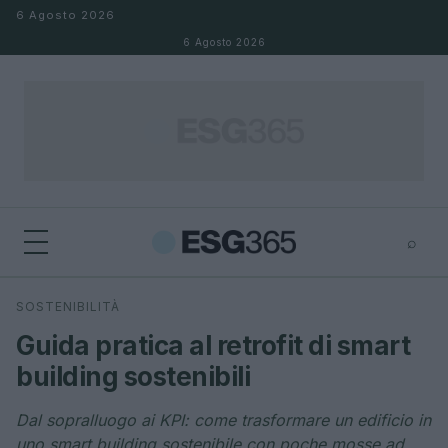
Salta al contenuto
6 Agosto 2026
6 Agosto 2026
⌕
×
⌕
SOSTENIBILITÀ
Cerca
Guida pratica al retrofit di smart
building sostenibili
Dal sopralluogo ai KPI: come trasformare un edificio in
uno smart building sostenibile con poche mosse ad