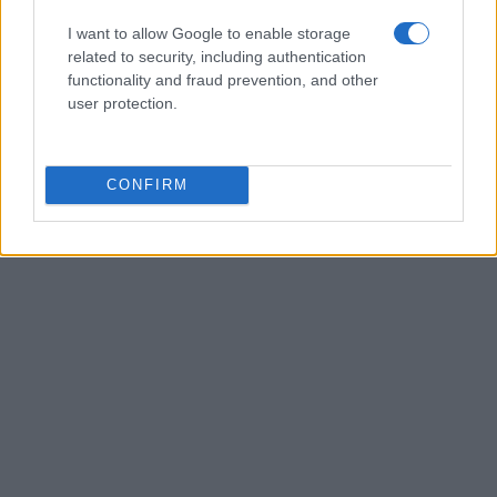
AUTORE
I want to allow Google to enable storage
Ilaria Galli
related to security, including authentication
Ilaria Galli ha firmato il desk che ha svelato un
functionality and fraud prevention, and other
caso amministrativo triestino dopo accessi agli
user protection.
atti al Municipio, sostenendo la linea editoriale
di rigore documentale. Editor di redazione, ha
un tratto unico: colleziona verbali storici del
CONFIRM
Porto Vecchio.