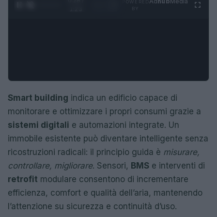
0:29 /
Ad
hub
Media
POWERED
1
/
4
1:23
BY
Smart building
indica un edificio capace di
monitorare e ottimizzare i propri consumi grazie a
sistemi digitali
e automazioni integrate. Un
immobile esistente può diventare intelligente senza
ricostruzioni radicali: il principio guida è
misurare,
controllare, migliorare
. Sensori,
BMS
e interventi di
retrofit
modulare consentono di incrementare
efficienza, comfort e qualità dell’aria, mantenendo
l’attenzione su sicurezza e continuità d’uso.