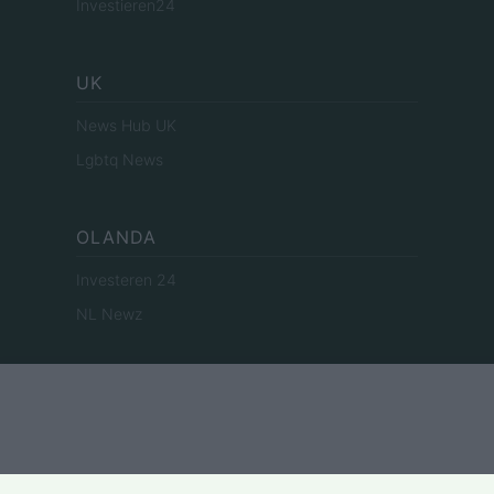
Investieren24
UK
News Hub UK
Lgbtq News
OLANDA
Investeren 24
NL Newz