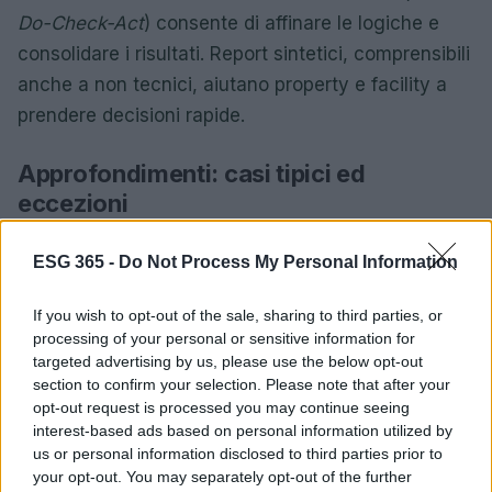
Do-Check-Act
) consente di affinare le logiche e
consolidare i risultati. Report sintetici, comprensibili
anche a non tecnici, aiutano property e facility a
prendere decisioni rapide.
Approfondimenti: casi tipici ed
eccezioni
In edifici a uso ufficio, l’integrazione tra
occupancy
ESG 365 -
Do Not Process My Personal Information
e HVAC evita climatizzazione di spazi vuoti; negli
spazi scolastici, la priorità è l’
IAQ
con CO₂ come
If you wish to opt-out of the sale, sharing to third parties, or
guida per la ventilazione demand-controlled. In
processing of your personal or sensitive information for
targeted advertising by us, please use the below opt-out
hotel, l’interfaccia con PMS consente setpoint
section to confirm your selection. Please note that after your
dinamici per camere occupate e non. Nelle aree
opt-out request is processed you may continue seeing
sanitarie, le logiche rispettano requisiti stringenti su
interest-based ads based on personal information utilized by
us or personal information disclosed to third parties prior to
pressioni e ricambi, con sensori ridondanti e
your opt-out. You may separately opt-out of the further