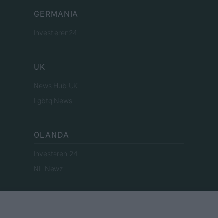
GERMANIA
Investieren24
UK
News Hub UK
Lgbtq News
OLANDA
Investeren 24
NL Newz