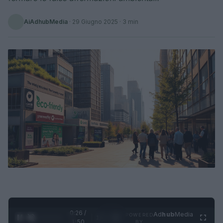
AiAdhubMedia
·
29 Giugno 2025
· 3 min
0:27 /
Ad
hub
Media
POWERED
1
/
4
1:50
BY