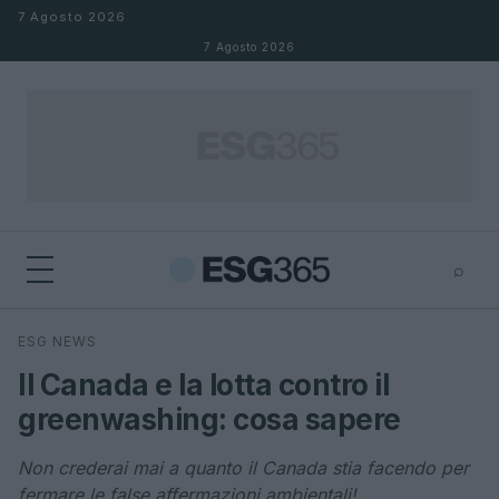
Salta al contenuto
7 Agosto 2026
7 Agosto 2026
⌕
×
⌕
ESG NEWS
Cerca
Il Canada e la lotta contro il
greenwashing: cosa sapere
Non crederai mai a quanto il Canada stia facendo per
fermare le false affermazioni ambientali!