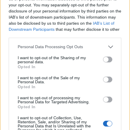
your opt-out. You may separately opt-out of the further
disclosure of your personal information by third parties on the
IAB’s list of downstream participants. This information may
also be disclosed by us to third parties on the
IAB’s List of
Downstream Participants
that may further disclose it to other
third parties.
Please note that this website/app uses one or more Google
Personal Data Processing Opt Outs
services and may gather and store information including but
not limited to your visit or usage behaviour. You may click to
I want to opt-out of the Sharing of my
personal data.
grant or deny consent to Google and its third-party tags to
Opted In
use your data for below specified purposes in below Google
consent section.
I want to opt-out of the Sale of my
Personal Data.
Opted In
I want to opt-out of processing my
Personal Data for Targeted Advertising.
Opted In
Continua a leggere
I want to opt-out of Collection, Use,
Retention, Sale, and/or Sharing of my
ESG NEWS
Personal Data that Is Unrelated with the
Purposes for which it was collected.