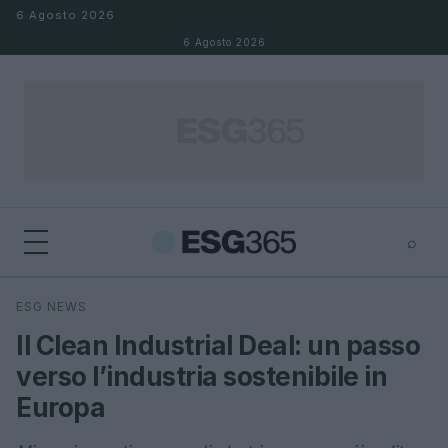
Salta al contenuto
6 Agosto 2026
6 Agosto 2026
⌕
×
⌕
ESG NEWS
Cerca
Il Clean Industrial Deal: un passo
verso l’industria sostenibile in
Europa