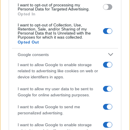
I want to opt-out of processing my
Personal Data for Targeted Advertising.
Opted In
Sanità sarda e transizione verde: tra case della
I want to opt-out of Collection, Use,
comunità, industria farmaceutica e tensioni politiche
Retention, Sale, and/or Sharing of my
Personal Data that Is Unrelated with the
Ilaria Galli · 15 Giu 2026
Purposes for which it was collected.
Opted Out
ESG NEWS
Google consents
I want to allow Google to enable storage
related to advertising like cookies on web or
device identifiers in apps.
I want to allow my user data to be sent to
Google for online advertising purposes.
I want to allow Google to send me
personalized advertising.
Dati e numeri su Euromobiliare Pictet Global Trends
ESG: performance e rischio
I want to allow Google to enable storage
Andrea Innocenti · 26 Mar 2026