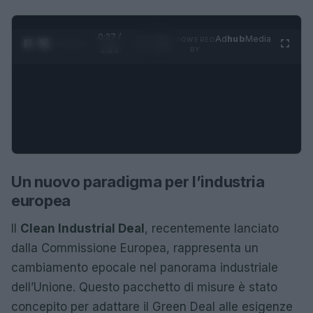
0:28 /
Ad
hub
Media
POWERED
1
/
4
1:23
BY
Un nuovo paradigma per l’industria
europea
Il
Clean Industrial Deal
, recentemente lanciato
dalla Commissione Europea, rappresenta un
cambiamento epocale nel panorama industriale
dell’Unione. Questo pacchetto di misure è stato
concepito per adattare il Green Deal alle esigenze