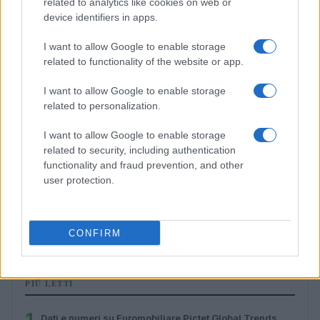
related to analytics like cookies on web or
device identifiers in apps.
ESG NEWS
I want to allow Google to enable storage
related to functionality of the website or app.
I want to allow Google to enable storage
related to personalization.
I want to allow Google to enable storage
related to security, including authentication
functionality and fraud prevention, and other
user protection.
Calendario 2025 degli eventi sulla sostenibilità:
appuntamenti imperdibili
Roberta Bonaventura · 27 Feb 2026
CONFIRM
PIÙ LETTI
Dati e numeri su Euromobiliare Pictet Global Trends