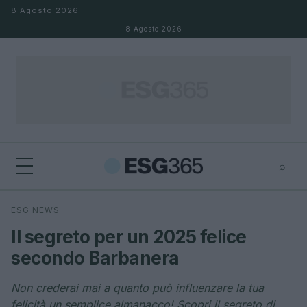
Salta al contenuto
8 Agosto 2026
8 Agosto 2026
⌕
×
⌕
ESG NEWS
Cerca
Il segreto per un 2025 felice
secondo Barbanera
Non crederai mai a quanto può influenzare la tua
felicità un semplice almanacco! Scopri il segreto di