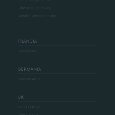
Cineverse Magazine
SecondHomeMagazine
FRANCIA
InvestirMag
GERMANIA
Investieren24
UK
News Hub UK
Lgbtq News