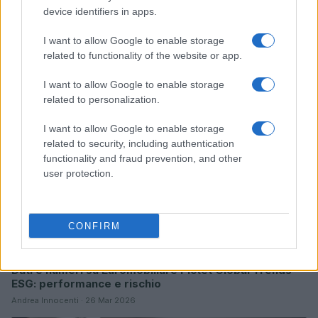
device identifiers in apps.
Sanità sarda e transizione verde: tra case della
I want to allow Google to enable storage
comunità, industria farmaceutica e tensioni politiche
related to functionality of the website or app.
Ilaria Galli · 15 Giu 2026
I want to allow Google to enable storage
related to personalization.
ESG NEWS
I want to allow Google to enable storage
related to security, including authentication
functionality and fraud prevention, and other
user protection.
CONFIRM
Dati e numeri su Euromobiliare Pictet Global Trends
ESG: performance e rischio
Andrea Innocenti · 26 Mar 2026