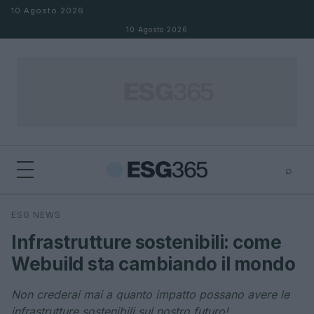
Salta al contenuto
10 Agosto 2026
10 Agosto 2026
⌕
×
⌕
ESG NEWS
Cerca
Infrastrutture sostenibili: come
Webuild sta cambiando il mondo
Non crederai mai a quanto impatto possano avere le
infrastrutture sostenibili sul nostro futuro!