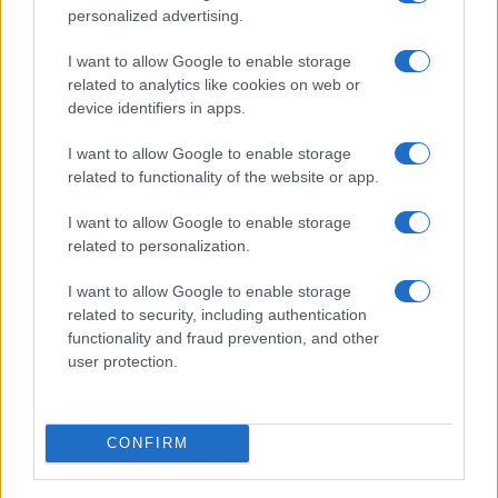
personalized advertising.
I want to allow Google to enable storage
related to analytics like cookies on web or
device identifiers in apps.
I want to allow Google to enable storage
related to functionality of the website or app.
I want to allow Google to enable storage
Sanità sarda e transizione verde: tra case della
related to personalization.
comunità, industria farmaceutica e tensioni politiche
Ilaria Galli · 15 Giu 2026
I want to allow Google to enable storage
related to security, including authentication
functionality and fraud prevention, and other
ESG NEWS
user protection.
CONFIRM