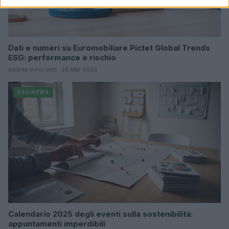
Dati e numeri su Euromobiliare Pictet Global Trends
ESG: performance e rischio
Andrea Innocenti · 26 Mar 2026
ESG NEWS
Calendario 2025 degli eventi sulla sostenibilità:
appuntamenti imperdibili