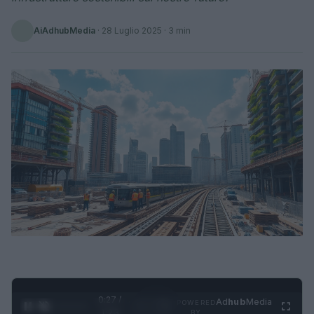
AiAdhubMedia
·
28 Luglio 2025
· 3 min
0:28 /
Ad
hub
Media
POWERED
1
/
4
1:23
BY