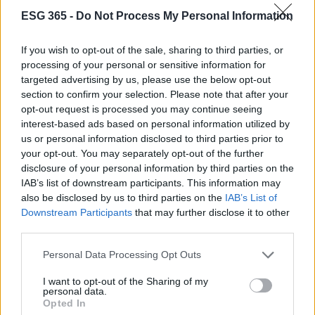
Condividi le tue idee su come possiamo tutti
ESG 365 -
Do Not Process My Personal Information
contribuire a un futuro migliore e non dimenticare
If you wish to opt-out of the sale, sharing to third parties, or
di seguire i progetti di Webuild per rimanere
processing of your personal or sensitive information for
aggiornato su come queste infrastrutture stanno
targeted advertising by us, please use the below opt-out
cambiando il mondo. Ogni voce conta, e la tua
section to confirm your selection. Please note that after your
opt-out request is processed you may continue seeing
potrebbe essere quella che fa la differenza!
interest-based ads based on personal information utilized by
us or personal information disclosed to third parties prior to
your opt-out. You may separately opt-out of the further
disclosure of your personal information by third parties on the
AUTORE
IAB’s list of downstream participants. This information may
AiAdhubMedia
also be disclosed by us to third parties on the
IAB’s List of
Downstream Participants
that may further disclose it to other
third parties.
Please note that this website/app uses one or more Google
Personal Data Processing Opt Outs
services and may gather and store information including but
not limited to your visit or usage behaviour. You may click to
I want to opt-out of the Sharing of my
personal data.
grant or deny consent to Google and its third-party tags to
Opted In
use your data for below specified purposes in below Google