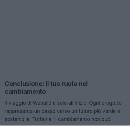
Conclusione: il tuo ruolo nel
cambiamento
Il viaggio di Webuild è solo all’inizio. Ogni progetto
rappresenta un passo verso un futuro più verde e
sostenibile. Tuttavia, il cambiamento non può
avvenire senza il coinvolgimento di tutti noi.