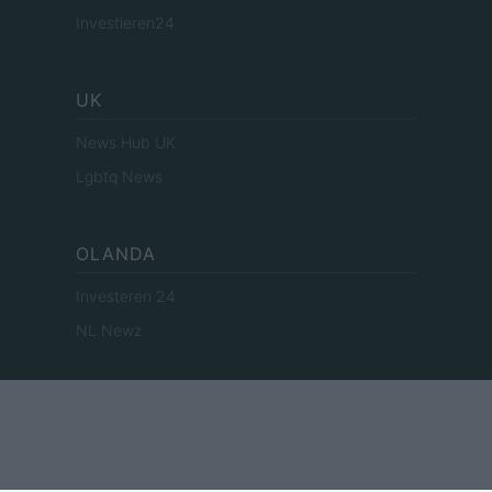
Investieren24
UK
News Hub UK
Lgbtq News
OLANDA
Investeren 24
NL Newz