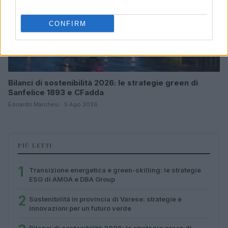
CONFIRM
Bilanci di sostenibilità 2026: le strategie green di
Sanfelice 1893 e CFadda
Edoardo Marchesi · 5 Ago 2026
PIÙ LETTI
1
Transizione energetica e green-skilling: le strategie
ESG di AMGA e DBA Group
2
Sostenibilità in provincia di Varese: strategie e
innovazioni per un futuro verde
Bilanci di sostenibilità 2026: le strategie green di