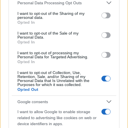
Please note that this website/app uses one or more Google
Personal Data Processing Opt Outs
services and may gather and store information including but
not limited to your visit or usage behaviour. You may click to
I want to opt-out of the Sharing of my
SOSTENIBILITÀ
personal data.
grant or deny consent to Google and its third-party tags to
Opted In
use your data for below specified purposes in below Google
consent section.
I want to opt-out of the Sale of my
Personal Data.
Opted In
I want to opt-out of processing my
Personal Data for Targeted Advertising.
Opted In
I want to opt-out of Collection, Use,
Retention, Sale, and/or Sharing of my
Personal Data that Is Unrelated with the
Purposes for which it was collected.
Opted Out
Transizione energetica e green-skilling: le strategie
ESG di AMGA e DBA Group
Google consents
Ilaria Galli · 6 Ago 2026
I want to allow Google to enable storage
related to advertising like cookies on web or
SOSTENIBILITÀ
device identifiers in apps.