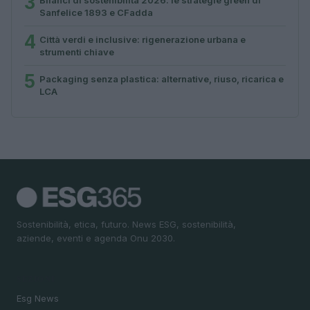
3
Sanfelice 1893 e CFadda
4
Città verdi e inclusive: rigenerazione urbana e
strumenti chiave
5
Packaging senza plastica: alternative, riuso, ricarica e
LCA
Sostenibilità, etica, futuro. News ESG, sostenibilità,
aziende, eventi e agenda Onu 2030.
SEZIONI
Esg News