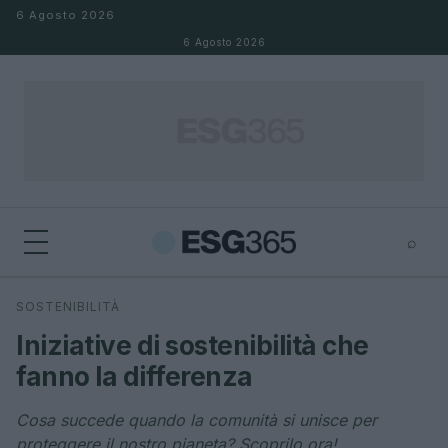
Salta al contenuto
6 Agosto 2026
6 Agosto 2026
⌕
×
⌕
SOSTENIBILITÀ
Cerca
Iniziative di sostenibilità che
fanno la differenza
Cosa succede quando la comunità si unisce per
proteggere il nostro pianeta? Scoprilo ora!