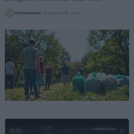
AiAdhubMedia
·
25 Aprile 2025
· 3 min
0:28 /
Ad
hub
Media
POWERED
1
/
4
1:21
BY