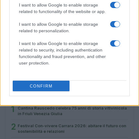
I want to allow Google to enable storage
related to functionality of the website or app.
I want to allow Google to enable storage
related to personalization.
I want to allow Google to enable storage
related to security, including authentication
Moda sostenibile e solidarietà: l’appuntamento da non
functionality and fraud prevention, and other
perdere a Castronno
user protection.
Ilaria Galli · 1 Ago 2026
CONFIRM
PIÙ LETTI
1
Cantina Rauscedo celebra 75 anni di storia vitivinicola
in Friuli Venezia Giulia
2
Festival Con-vivere Carrara 2026: abitare il futuro con
sostenibilità e relazioni