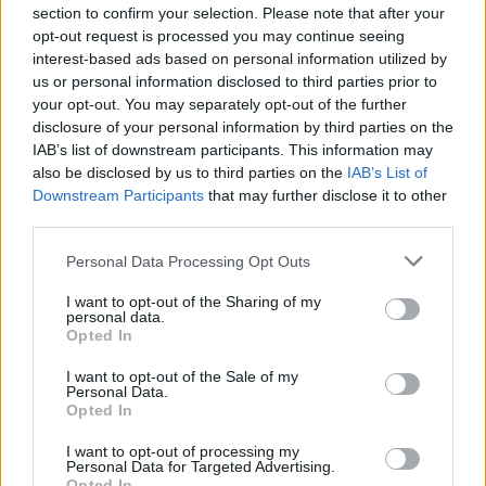
Continua a leggere
section to confirm your selection. Please note that after your
opt-out request is processed you may continue seeing
interest-based ads based on personal information utilized by
EVENTI E AGENDA
us or personal information disclosed to third parties prior to
your opt-out. You may separately opt-out of the further
disclosure of your personal information by third parties on the
IAB’s list of downstream participants. This information may
also be disclosed by us to third parties on the
IAB’s List of
Downstream Participants
that may further disclose it to other
third parties.
Please note that this website/app uses one or more Google
Personal Data Processing Opt Outs
services and may gather and store information including but
not limited to your visit or usage behaviour. You may click to
I want to opt-out of the Sharing of my
personal data.
grant or deny consent to Google and its third-party tags to
Opted In
use your data for below specified purposes in below Google
Cantina Rauscedo celebra 75 anni di storia vitivinicola
consent section.
I want to opt-out of the Sale of my
in Friuli Venezia Giulia
Personal Data.
Opted In
Ilaria Galli · 3 Ago 2026
I want to opt-out of processing my
EVENTI E AGENDA
Personal Data for Targeted Advertising.
Opted In