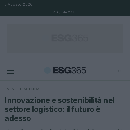
Salta al contenuto
7 Agosto 2026
7 Agosto 2026
⌕
×
⌕
EVENTI E AGENDA
Cerca
Innovazione e sostenibilità nel
settore logistico: il futuro è
adesso