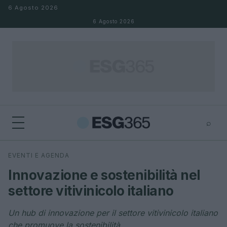
Salta al contenuto
6 Agosto 2026
6 Agosto 2026
⌕
×
⌕
EVENTI E AGENDA
Cerca
Innovazione e sostenibilità nel
settore vitivinicolo italiano
Un hub di innovazione per il settore vitivinicolo italiano
che promuove la sostenibilità.