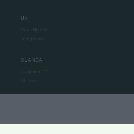
UK
News Hub UK
Lgbtq News
OLANDA
Investeren 24
NL Newz