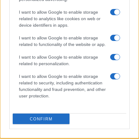
Festival Con-vivere Carrara 2026: abitare il futuro con
I want to allow Google to enable storage
sostenibilità e relazioni
related to analytics like cookies on web or
Ilaria Galli · 2 Ago 2026
device identifiers in apps.
EVENTI E AGENDA
I want to allow Google to enable storage
related to functionality of the website or app.
I want to allow Google to enable storage
related to personalization.
I want to allow Google to enable storage
related to security, including authentication
functionality and fraud prevention, and other
user protection.
CONFIRM
Moda sostenibile e solidarietà: l’appuntamento da non
perdere a Castronno
Ilaria Galli · 1 Ago 2026