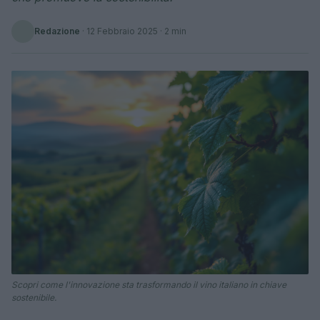
Redazione
·
12 Febbraio 2025
· 2 min
Scopri come l'innovazione sta trasformando il vino italiano in chiave
sostenibile.