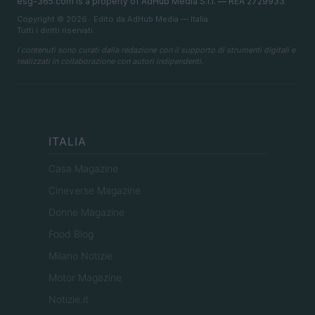
esg-365.com is a property of AdHub Media S.r.l. — REA 2729933
Copyright © 2026 · Edito da AdHub Media — Italia
Tutti i diritti riservati
I contenuti sono curati dalla redazione con il supporto di strumenti digitali e
realizzati in collaborazione con autori indipendenti.
ITALIA
Casa Magazine
Cineverse Magazine
Donne Magazine
Food Blog
Milano Notizie
Motor Magazine
Notizie.it