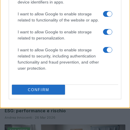
device identifiers in apps.
Sanità sarda e transizione verde: tra case della
I want to allow Google to enable storage
comunità, industria farmaceutica e tensioni politiche
related to functionality of the website or app.
Ilaria Galli · 15 Giu 2026
I want to allow Google to enable storage
ESG NEWS
related to personalization.
I want to allow Google to enable storage
related to security, including authentication
functionality and fraud prevention, and other
user protection.
CONFIRM
Dati e numeri su Euromobiliare Pictet Global Trends
ESG: performance e rischio
Andrea Innocenti · 26 Mar 2026