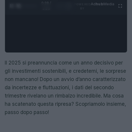
0:29 /
Ad
hub
Media
POWERED
1
/
4
1:23
BY
Il 2025 si preannuncia come un anno decisivo per
gli investimenti sostenibili, e credetemi, le sorprese
non mancano! Dopo un avvio d’anno caratterizzato
da incertezze e fluttuazioni, i dati del secondo
trimestre rivelano un rimbalzo incredibile. Ma cosa
ha scatenato questa ripresa? Scopriamolo insieme,
passo dopo passo!