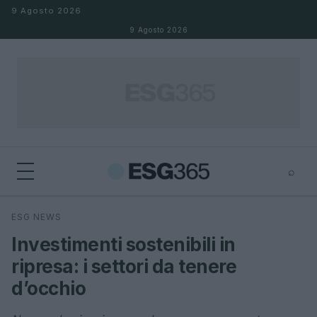
Salta al contenuto
9 Agosto 2026
9 Agosto 2026
⌕
×
⌕
ESG NEWS
Cerca
Investimenti sostenibili in
ripresa: i settori da tenere
d’occhio