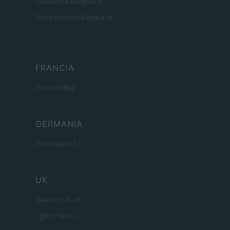
Cineverse Magazine
SecondHomeMagazine
FRANCIA
InvestirMag
GERMANIA
Investieren24
UK
News Hub UK
Lgbtq News