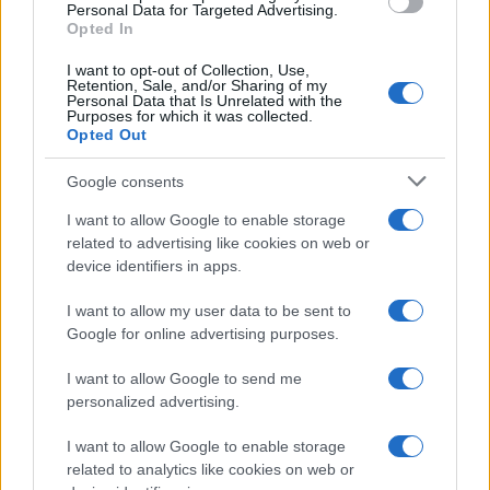
Personal Data for Targeted Advertising.
Opted In
I want to opt-out of Collection, Use,
Retention, Sale, and/or Sharing of my
Personal Data that Is Unrelated with the
Purposes for which it was collected.
Opted Out
Google consents
I want to allow Google to enable storage
related to advertising like cookies on web or
Calendario 2025 degli eventi sulla sostenibilità:
device identifiers in apps.
appuntamenti imperdibili
Roberta Bonaventura · 27 Feb 2026
I want to allow my user data to be sent to
Google for online advertising purposes.
I want to allow Google to send me
PIÙ LETTI
personalized advertising.
1
Dati e numeri su Euromobiliare Pictet Global Trends
I want to allow Google to enable storage
ESG: performance e rischio
related to analytics like cookies on web or