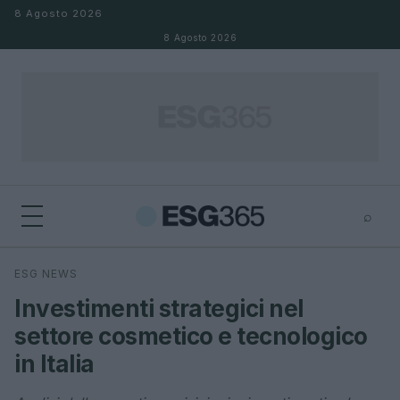
Salta al contenuto
8 Agosto 2026
8 Agosto 2026
⌕
×
⌕
ESG NEWS
Cerca
Investimenti strategici nel
settore cosmetico e tecnologico
in Italia