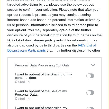
targeted advertising by us, please use the below opt-out
Sanità sarda e transizione verde: tra case della
section to confirm your selection. Please note that after your
comunità, industria farmaceutica e tensioni politiche
opt-out request is processed you may continue seeing
Ilaria Galli · 15 Giu 2026
interest-based ads based on personal information utilized by
us or personal information disclosed to third parties prior to
ESG NEWS
your opt-out. You may separately opt-out of the further
disclosure of your personal information by third parties on the
IAB’s list of downstream participants. This information may
also be disclosed by us to third parties on the
IAB’s List of
Downstream Participants
that may further disclose it to other
third parties.
Please note that this website/app uses one or more Google
Personal Data Processing Opt Outs
services and may gather and store information including but
not limited to your visit or usage behaviour. You may click to
I want to opt-out of the Sharing of my
personal data.
grant or deny consent to Google and its third-party tags to
Opted In
use your data for below specified purposes in below Google
Dati e numeri su Euromobiliare Pictet Global Trends
consent section.
ESG: performance e rischio
I want to opt-out of the Sale of my
Personal Data.
Andrea Innocenti · 26 Mar 2026
Opted In
ESG NEWS
I want to opt-out of processing my