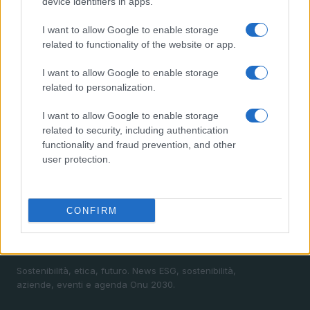
device identifiers in apps.
2
Sanità sarda e transizione verde: tra case della
comunità, industria farmaceutica e tensioni politiche
I want to allow Google to enable storage
3
related to functionality of the website or app.
Accadueo 2025: il summit cruciale sulla gestione
delle acque
I want to allow Google to enable storage
4
Calendario 2025 degli eventi sulla sostenibilità:
related to personalization.
appuntamenti imperdibili
I want to allow Google to enable storage
5
Generazione automatica di contenuti: guida tecnica e
related to security, including authentication
prospettive seo
functionality and fraud prevention, and other
user protection.
CONFIRM
Sostenibilità, etica, futuro. News ESG, sostenibilità,
aziende, eventi e agenda Onu 2030.