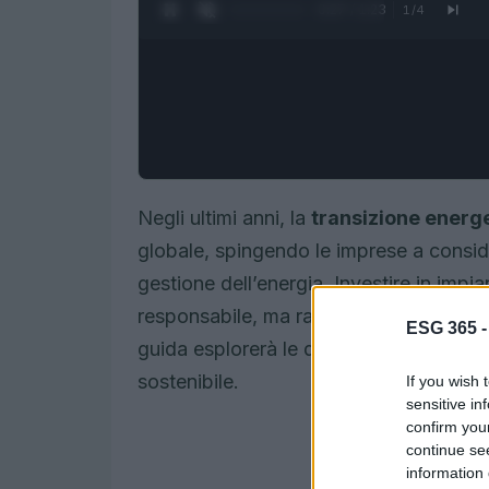
0:28 / 1:23
1
/
4
Negli ultimi anni, la
transizione energ
globale, spingendo le imprese a consi
gestione dell’energia. Investire in impia
responsabile, ma rappresenta anche un
ESG 365 
guida esplorerà le diverse strategie per
sostenibile.
If you wish 
sensitive in
confirm you
continue se
information 