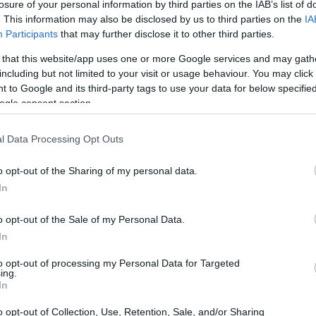
losure of your personal information by third parties on the IAB’s list of
. This information may also be disclosed by us to third parties on the
IA
Participants
that may further disclose it to other third parties.
 that this website/app uses one or more Google services and may gath
including but not limited to your visit or usage behaviour. You may click 
 to Google and its third-party tags to use your data for below specifi
ogle consent section.
l Data Processing Opt Outs
o opt-out of the Sharing of my personal data.
In
o opt-out of the Sale of my Personal Data.
 nel co-sviluppo
In
to opt-out of processing my Personal Data for Targeted
chiede una collaborazione attiva tra partner locali
ing.
In
n veicolo di investimento che unisca questi attori
nza nel mercato delle energie rinnovabili. Le
o opt-out of Collection, Use, Retention, Sale, and/or Sharing