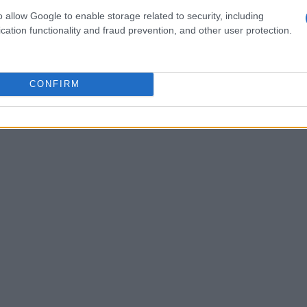
del processo di sviluppo di impianti di grande
o allow Google to enable storage related to security, including
cation functionality and fraud prevention, and other user protection.
emi di
storage energetico
. Questo approccio
 mano
ai clienti, garantendo così un’esperienza
CONFIRM