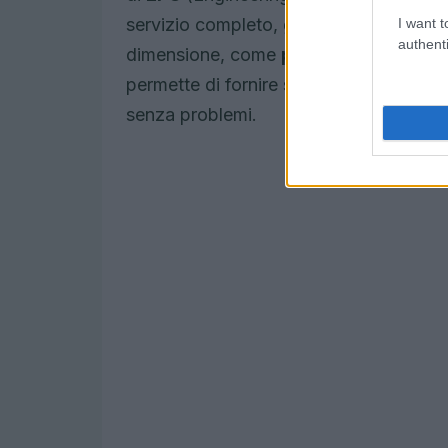
servizio completo, gestendo ogni fase 
I want t
authenti
dimensione, come
parchi eolici
e sist
permette di fornire soluzioni
chiavi in
senza problemi.