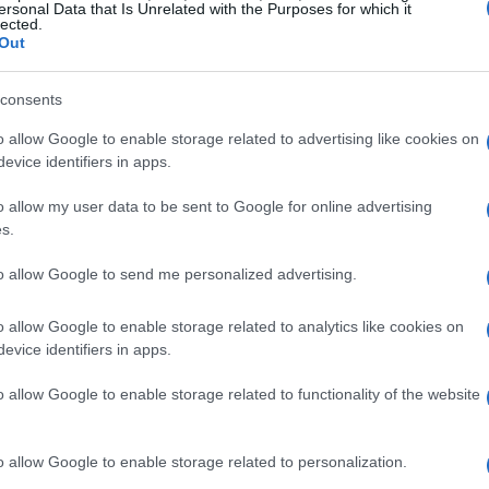
ersonal Data that Is Unrelated with the Purposes for which it
lected.
reti di professionisti esperti, contribuendo alla
Out
me quelli
fotovoltaici
,
eolici
e di
storage
consents
o allow Google to enable storage related to advertising like cookies on
evice identifiers in apps.
 conosce confini. Espandere il volume d’affari al
o allow my user data to be sent to Google for online advertising
s.
lare verso il
Nord America
, rappresenta un
iderano crescere. Stabilire partnership
to allow Google to send me personalized advertising.
lta professionalità può aprire nuove porte e
o allow Google to enable storage related to analytics like cookies on
evice identifiers in apps.
hiavi in mano
o allow Google to enable storage related to functionality of the website
lle energie rinnovabili è rappresentato dai servizi
o allow Google to enable storage related to personalization.
onstruction). Le aziende possono offrire un