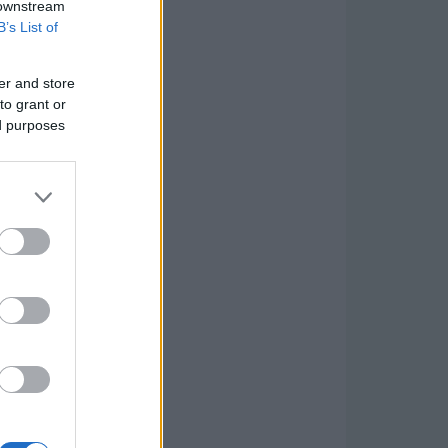
 downstream
B’s List of
er and store
to grant or
ed purposes