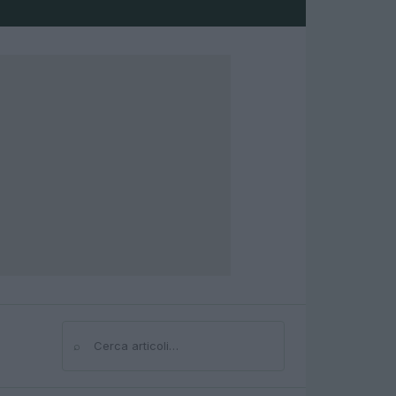
⌕
Cerca