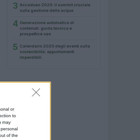
3
Accadueo 2025: il summit cruciale
sulla gestione delle acque
4
Generazione automatica di
contenuti: guida tecnica e
prospettive seo
5
Calendario 2025 degli eventi sulla
sostenibilità: appuntamenti
imperdibili
sonal or
ection to
ou may
 personal
out of the