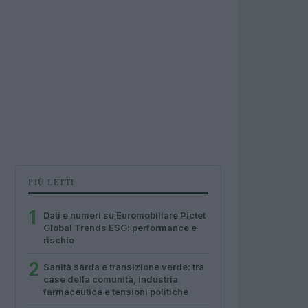
PIÙ LETTI
1
Dati e numeri su Euromobiliare Pictet
Global Trends ESG: performance e
rischio
2
Sanità sarda e transizione verde: tra
case della comunità, industria
farmaceutica e tensioni politiche