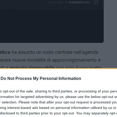
Ad
hub
Media
POWERED BY
etica
ha assunto un ruolo centrale nell’agenda
derare nuove modalità di approvvigionamento e
nti a
energia rinnovabile
non solo è una scelta
’opportunità economica significativa. Questa
-
Do Not Process My Personal Information
 sviluppare e gestire progetti di energia
to opt-out of the sale, sharing to third parties, or processing of your per
formation for targeted advertising by us, please use the below opt-out s
r selection. Please note that after your opt-out request is processed y
eing interest-based ads based on personal information utilized by us or
disclosed to third parties prior to your opt-out. You may separately opt-