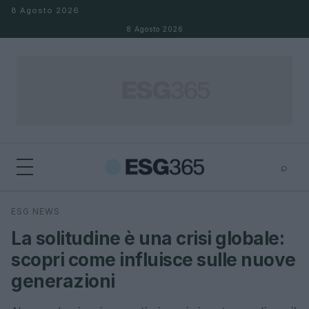
Salta al contenuto
8 Agosto 2026
8 Agosto 2026
⌕
×
⌕
ESG NEWS
Cerca
La solitudine è una crisi globale:
scopri come influisce sulle nuove
generazioni