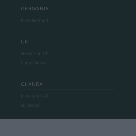
GERMANIA
Investieren24
UK
News Hub UK
Lgbtq News
OLANDA
Investeren 24
NL Newz