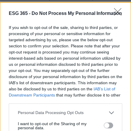
ricordo del passato.
ESG 365 -
Do Not Process My Personal Information
La battaglia contro la solitudine richiede un
impegno collettivo. È il momento di agire, di
If you wish to opt-out of the sale, sharing to third parties, or
processing of your personal or sensitive information for
ascoltare le voci dei giovani e di costruire insieme
targeted advertising by us, please use the below opt-out
un futuro migliore! Condividi questo articolo per
section to confirm your selection. Please note that after your
sensibilizzare altri su un tema così importante.
opt-out request is processed you may continue seeing
interest-based ads based on personal information utilized by
Cosa ne pensi? È tempo di fare la differenza!<\/p>
us or personal information disclosed to third parties prior to
your opt-out. You may separately opt-out of the further
disclosure of your personal information by third parties on the
IAB’s list of downstream participants. This information may
AUTORE
also be disclosed by us to third parties on the
IAB’s List of
AiAdhubMedia
Downstream Participants
that may further disclose it to other
third parties.
Please note that this website/app uses one or more Google
Personal Data Processing Opt Outs
services and may gather and store information including but
not limited to your visit or usage behaviour. You may click to
I want to opt-out of the Sharing of my
personal data.
grant or deny consent to Google and its third-party tags to