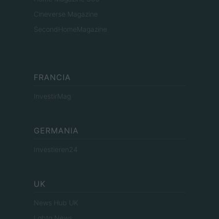
Cineverse Magazine
SecondHomeMagazine
FRANCIA
InvestirMag
GERMANIA
Investieren24
UK
News Hub UK
Lgbtq News