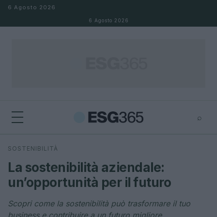
Salta al contenuto
6 Agosto 2026
6 Agosto 2026
⌕
×
⌕
SOSTENIBILITÀ
Cerca
La sostenibilità aziendale:
un’opportunità per il futuro
Scopri come la sostenibilità può trasformare il tuo
business e contribuire a un futuro migliore.