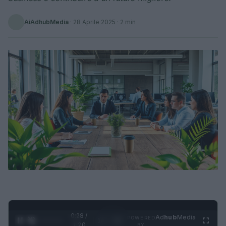
AiAdhubMedia
·
28 Aprile 2025
· 2 min
0:28 /
Ad
hub
Media
POWERED
1
/
4
1:20
BY