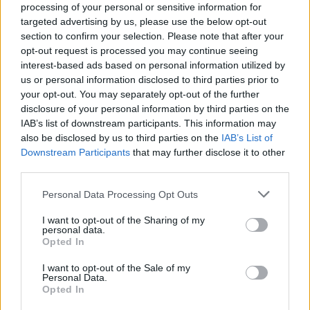
processing of your personal or sensitive information for
targeted advertising by us, please use the below opt-out
section to confirm your selection. Please note that after your
opt-out request is processed you may continue seeing
Continua a leggere
interest-based ads based on personal information utilized by
us or personal information disclosed to third parties prior to
your opt-out. You may separately opt-out of the further
SOSTENIBILITÀ
disclosure of your personal information by third parties on the
IAB’s list of downstream participants. This information may
also be disclosed by us to third parties on the
IAB’s List of
Downstream Participants
that may further disclose it to other
third parties.
Please note that this website/app uses one or more Google
Personal Data Processing Opt Outs
services and may gather and store information including but
not limited to your visit or usage behaviour. You may click to
I want to opt-out of the Sharing of my
personal data.
grant or deny consent to Google and its third-party tags to
Opted In
use your data for below specified purposes in below Google
consent section.
I want to opt-out of the Sale of my
Personal Data.
Opted In
Transizione energetica e green-skilling: le strategie
ESG di AMGA e DBA Group