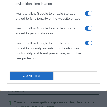
device identifiers in apps.
I want to allow Google to enable storage
related to functionality of the website or app.
I want to allow Google to enable storage
related to personalization.
I want to allow Google to enable storage
related to security, including authentication
functionality and fraud prevention, and other
user protection.
Bilanci di sostenibilità 2026: le strategie green di
Sanfelice 1893 e CFadda
Edoardo Marchesi · 5 Ago 2026
CONFIRM
PIÙ LETTI
1
Transizione energetica e green-skilling: le strategie
ESG di AMGA e DBA Group