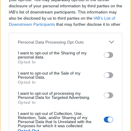
operativa. Contattaci oggi stesso per scoprire
disclosure of your personal information by third parties on the
come costruire un sistema solido di misurazione
IAB’s list of downstream participants. This information may
delle emissioni e integrare la sostenibilità nella tua
also be disclosed by us to third parties on the
IAB’s List of
Downstream Participants
that may further disclose it to other
strategia di procurement.
third parties.
Please note that this website/app uses one or more Google
Personal Data Processing Opt Outs
services and may gather and store information including but
AUTORE
not limited to your visit or usage behaviour. You may click to
I want to opt-out of the Sharing of my
AiAdhubMedia
personal data.
grant or deny consent to Google and its third-party tags to
Opted In
use your data for below specified purposes in below Google
consent section.
I want to opt-out of the Sale of my
Personal Data.
Opted In
I want to opt-out of processing my
Personal Data for Targeted Advertising.
Opted In
I want to opt-out of Collection, Use,
Retention, Sale, and/or Sharing of my
Personal Data that Is Unrelated with the
Purposes for which it was collected.
Opted Out