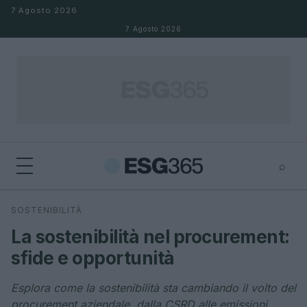
Salta al contenuto
7 Agosto 2026
7 Agosto 2026
⌕
×
⌕
SOSTENIBILITÀ
Cerca
La sostenibilità nel procurement:
sfide e opportunità
Esplora come la sostenibilità sta cambiando il volto del
procurement aziendale, dalla CSRD alle emissioni