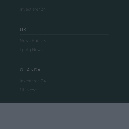
Investieren24
UK
News Hub UK
Lgbtq News
OLANDA
Investeren 24
NL Newz