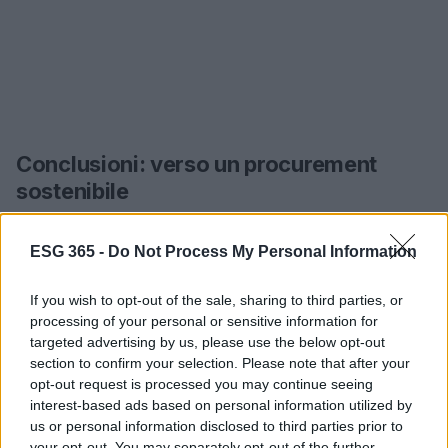
Conclusioni: verso un procurement
sostenibile
Che tu stia avviando un progetto di misurazione
ESG 365 -
Do Not Process My Personal Information
della Supply Chain Carbon Footprint o muovendo i
primi passi verso la sostenibilità, Makeitalia è
If you wish to opt-out of the sale, sharing to third parties, or
pronta ad affiancarti con un approccio scalabile e
processing of your personal or sensitive information for
concreto. Attraverso un impegno costante nella
targeted advertising by us, please use the below opt-out
section to confirm your selection. Please note that after your
gestione della supply chain e un know-how
opt-out request is processed you may continue seeing
approfondito in ambito ESG, possiamo aiutarti a
interest-based ads based on personal information utilized by
trasformare la sostenibilità in una leva strategica e
us or personal information disclosed to third parties prior to
your opt-out. You may separately opt-out of the further