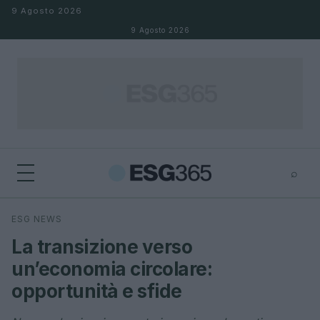
Salta al contenuto
9 Agosto 2026
9 Agosto 2026
⌕
×
⌕
ESG NEWS
Cerca
La transizione verso
un’economia circolare:
opportunità e sfide