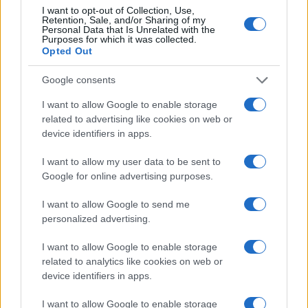
I want to opt-out of Collection, Use,
Retention, Sale, and/or Sharing of my
Continua a leggere
Personal Data that Is Unrelated with the
Purposes for which it was collected.
Opted Out
ESG NEWS
Google consents
I want to allow Google to enable storage
related to advertising like cookies on web or
device identifiers in apps.
I want to allow my user data to be sent to
Google for online advertising purposes.
I want to allow Google to send me
personalized advertising.
I want to allow Google to enable storage
Sanità sarda e transizione verde: tra case della
related to analytics like cookies on web or
comunità, industria farmaceutica e tensioni politiche
device identifiers in apps.
Ilaria Galli · 15 Giu 2026
I want to allow Google to enable storage